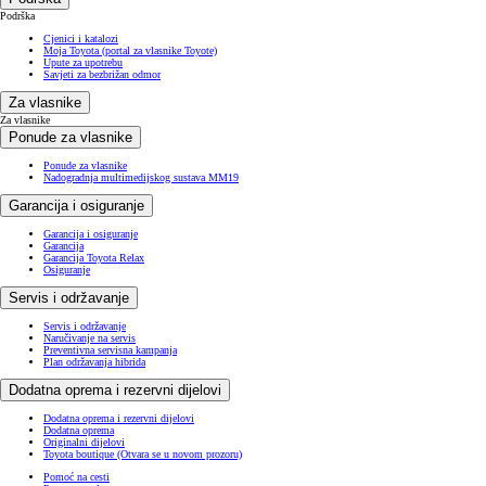
Podrška
Cjenici i katalozi
Moja Toyota (portal za vlasnike Toyote)
Upute za upotrebu
Savjeti za bezbrižan odmor
Za vlasnike
Za vlasnike
Ponude za vlasnike
Ponude za vlasnike
Nadogradnja multimedijskog sustava MM19
Garancija i osiguranje
Garancija i osiguranje
Garancija
Garancija Toyota Relax
Osiguranje
Servis i održavanje
Servis i održavanje
Naručivanje na servis
Preventivna servisna kampanja
Plan održavanja hibrida
Dodatna oprema i rezervni dijelovi
Dodatna oprema i rezervni dijelovi
Dodatna oprema
Originalni dijelovi
Toyota boutique
(Otvara se u novom prozoru)
Pomoć na cesti