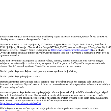
Lokacija test vožnje je adresa odabranog ovlaštenog Toyota partnera! Odabrani partner će Vas kontaktirati
oko dogovora i potvrde traženog termina i vozila.
Toyota Croatia d. o. o. Velikopoljska 1, 10 010 Novi Zagreb, Hrvatska, Toyota Adria d .o. o., Brnčičeva 51,
1231 Ljubljana, Slovenija i Toyota Motor Europe NV/SA („TME”), Avenue du Bourget / Bourgetlaan 60, 1140
Brussels, Belgija, i serviseri (popis je dostupan na
https://www.toyota.hr/contact/dealers/list
) će u službi
„Voditelja obrade podataka” prikupljati vaše Osobne podatke (kao što je navedeno u nastavku) u svrhe koje su
opisane u nastavku.
Kada nam se obratite sa zahtjevom za probnu vožnju, ponudu, obrazac, sastanak ili bilo kakvim drugim
zahtjevom za informaciju o proizvodima, uslugama ili aplikacijama tvrtke Toyota/Lexus putem naše web-
stranice Toyota/Lexus ili aplikacije Toyota/Lexus, primjenjuju se sljedeća pravila:
Osobni podaci koje nam šaljete: imei prezime, adresa e-pošte te broj telefona;
Osobni podaci koje prikupljamo o vama:
internetska stranica Toyota/Lexus koristi datoteke »log« poslužitelja u koje se zapisuju vaše interakcije s
internetskom stranicom Toyota/Lexus s obzirom na internetske stranice koje posjetite s referencom na tadašnju
IP adresu vašeg računala.
Automatski procesi koje koristimo za prikupljanje informacijama uključuju kolačiće, datoteke »log« i signal
Wi-Fi dostupnih točaka. Te ćemo Osobne podatke upotrijebiti samo za ispunjavanje i izvršavanje vaših
zahtjeva. Vaše Osobne podatke nećemo dijeliti ni sa jednom drugom tvrtkom, osim vaših određenih zahtjeva
koji se mogu ispuniti upotrebom odabranih Ovlaštenih trgovaca/servisera
https://www.toyota.hr/contact/dealers/list
.
U bilo kojem trenutku možete opozvati svoju privolu za obradu podataka slanjem e-maila na adresu