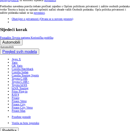
dpcp@toyota.hr
ili koristeći sljedeću
poveznicu
.
Prethodno navedena pravila trebate pročitati zajedno s Općom politikom privatnosti i zaštite osobnih podataka
tvrtke Toyota u kojoj su opisani općeniti načini obrade vaših Osobnih podataka. Opća politika privatnosti i
zaštite podataka nalazi se na
poveznici
.
Obavijest o privatnosti
(Otvara se u novom prozoru)
Sljedeći korak
Pronađite Toyota partnera
Korisnička podrška
Automobili
Automobili
Pregled svih modela
Aygo X
Yaris
GR Yaris
Corolla Hatchback
Corolla Sedan
Corolla Touring Sports
Toyota C-HR
Toyota C-HR+
Toyota bZ4X
bZ4X Touring
Prius Plug-in
RAV4
Proace
Proace Verso
Proace City
Proace City Verso
Proace Max
Posebne ponude
Vozila za brzu isporuku
Podrška