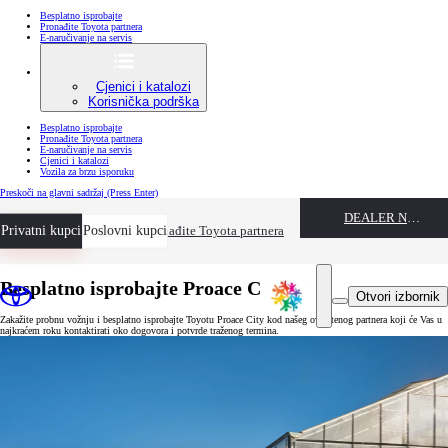
Besplatno isprobajte
Pronađite Toyota partnera
E-naručivanje na servis
Cjenici i katalozi
Korisnička podrška
Besplatno isprobajte
Pronađite Toyota partnera
E-naručivanje na servis
Cjenici i katalozi
Vozila za brzu isporuku
Preskoči na glavni sadržaj
(Press Enter)
DEALER NAME
Privatni kupci
Besplatno isprobajte
Poslovni kupci
Pronađite Toyota partnera
Besplatno isprobajte Proace City
Otvori izbornik
Zakažite probnu vožnju i besplatno isprobajte Toyotu Proace City kod našeg ovlaštenog partnera koji će Vas u
najkraćem roku kontaktirati oko dogovora i potvrde traženog termina.