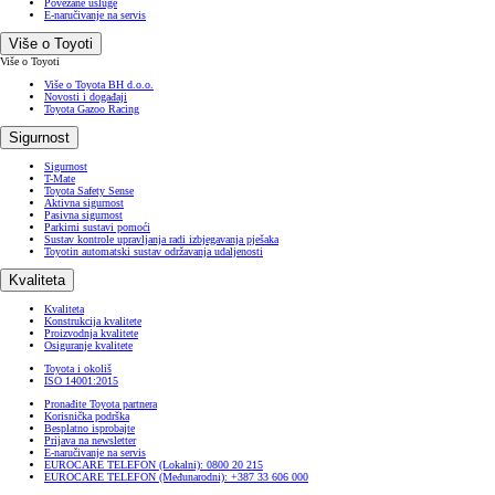
Povezane usluge
E-naručivanje na servis
Više o Toyoti
Više o Toyoti
Više o Toyota BH d.o.o.
Novosti i događaji
Toyota Gazoo Racing
Sigurnost
Sigurnost
T-Mate
Toyota Safety Sense
Aktivna sigurnost
Pasivna sigurnost
Parkirni sustavi pomoći
Sustav kontrole upravljanja radi izbjegavanja pješaka
Toyotin automatski sustav održavanja udaljenosti
Kvaliteta
Kvaliteta
Konstrukcija kvalitete
Proizvodnja kvalitete
Osiguranje kvalitete
Toyota i okoliš
ISO 14001:2015
Pronađite Toyota partnera
Korisnička podrška
Besplatno isprobajte
Prijava na newsletter
E-naručivanje na servis
EUROCARE TELEFON (Lokalni): 0800 20 215
EUROCARE TELEFON (Međunarodni): +387 33 606 000