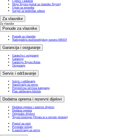
Cjenici i katalozi
Moja Toyota (portal za vlasnike Toyote)
Upute za upotrebu
Savjeti za bezbrižan odmor
Za vlasnike
Za vlasnike
Ponude za vlasnike
Ponude za vlasnike
Nadogradnja multimedijskog sustava MM19
Garancija i osiguranje
Garancija i osiguranje
Garancija
Garancija Toyota Relax
Osiguranje
Servis i održavanje
Servis i održavanje
Naručivanje na servis
Preventivna servisna kampanja
Plan održavanja hibrida
Dodatna oprema i rezervni dijelovi
Dodatna oprema i rezervni dijelovi
Dodatna oprema
Originalni dijelovi
Toyota boutique
(Otvara se u novom prozoru)
Pomoć na cesti
Povezane usluge
E-naručivanje na servis