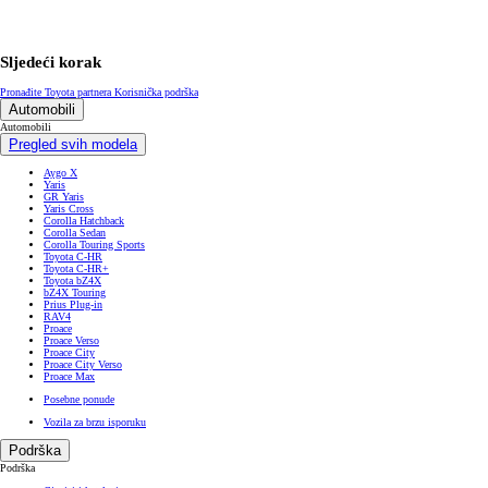
Sljedeći korak
Pronađite Toyota partnera
Korisnička podrška
Automobili
Automobili
Pregled svih modela
Aygo X
Yaris
GR Yaris
Yaris Cross
Corolla Hatchback
Corolla Sedan
Corolla Touring Sports
Toyota C-HR
Toyota C-HR+
Toyota bZ4X
bZ4X Touring
Prius Plug-in
RAV4
Proace
Proace Verso
Proace City
Proace City Verso
Proace Max
Posebne ponude
Vozila za brzu isporuku
Podrška
Podrška