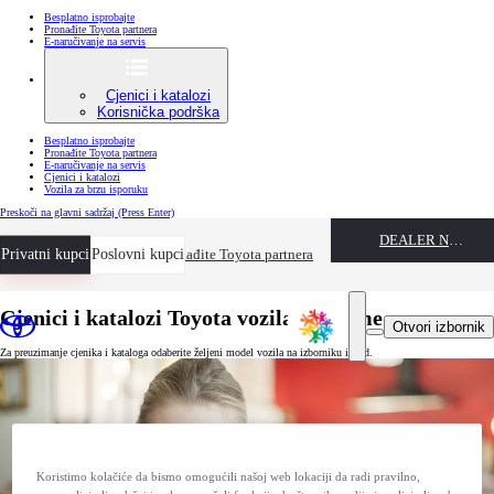
Besplatno isprobajte
Pronađite Toyota partnera
E-naručivanje na servis
Cjenici i katalozi
Korisnička podrška
Besplatno isprobajte
Pronađite Toyota partnera
E-naručivanje na servis
Cjenici i katalozi
Vozila za brzu isporuku
Preskoči na glavni sadržaj
(Press Enter)
DEALER NAME
Privatni kupci
Besplatno isprobajte
Poslovni kupci
Pronađite Toyota partnera
Cjenici i katalozi Toyota vozila i opreme
Otvori izbornik
Za preuzimanje cjenika i kataloga odaberite željeni model vozila na izborniku ispod.
Koristimo kolačiće da bismo omogućili našoj web lokaciji da radi pravilno,