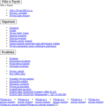
Više o Toyoti
Više o Toyoti
Više o Toyota BH d.o.o.
Novosti i događaji
Toyota Gazoo Racing
Sigurnost
Sigurnost
T-Mate
Toyota Safety Sense
Aktivna sigurnost
Pasivna sigurnost
Parkirni sustavi pomoći
Sustav kontrole upravljanja radi izbjegavanja pješaka
Toyotin automatski sustav održavanja udaljenosti
Kvaliteta
Kvaliteta
Konstrukcija kvalitete
Proizvodnja kvalitete
Osiguranje kvalitete
Toyota i okoliš
ISO 14001:2015
Pronađite Toyota partnera
Korisnička podrška
Besplatno isprobajte
Prijava na newsletter
E-naručivanje na servis
EUROCARE TELEFON (Lokalni): 0800 20 215
EUROCARE TELEFON (Međunarodni): +387 33 606 000
(Otvara se u
(Otvara se u
(Otvara se u
(Otvara se u
(Otvara se u
(Otvara se u
novom prozoru)
novom prozoru)
novom prozoru)
novom prozoru)
novom prozoru)
novom prozoru)
(Otvara se u novom prozoru)
(Otvara se u novom prozoru)