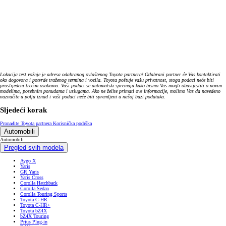
Lokacija test vožnje je adresa odabranog ovlaštenog Toyota partnera! Odabrani partner će Vas kontaktirati
oko dogovora i potvrde traženog termina i vozila. Toyota poštuje vašu privatnost, stoga podaci neće biti
proslijeđeni trećim osobama. Vaši podaci se automatski spremaju kako bismo Vas mogli obavijestiti o novim
modelima, posebnim ponudama i uslugama. Ako ne želite primati ove informacije, molimo Vas da navedeno
naznačite u polju iznad i vaši podaci neće biti spremljeni u našoj bazi podataka.
Sljedeći korak
Pronađite Toyota partnera
Korisnička podrška
Automobili
Automobili
Pregled svih modela
Aygo X
Yaris
GR Yaris
Yaris Cross
Corolla Hatchback
Corolla Sedan
Corolla Touring Sports
Toyota C-HR
Toyota C-HR+
Toyota bZ4X
bZ4X Touring
Prius Plug-in