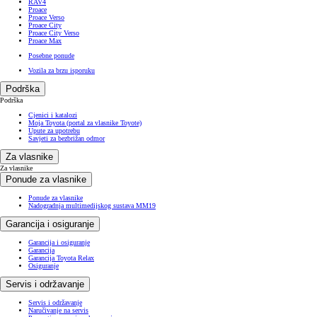
RAV4
Proace
Proace Verso
Proace City
Proace City Verso
Proace Max
Posebne ponude
Vozila za brzu isporuku
Podrška
Podrška
Cjenici i katalozi
Moja Toyota (portal za vlasnike Toyote)
Upute za upotrebu
Savjeti za bezbrižan odmor
Za vlasnike
Za vlasnike
Ponude za vlasnike
Ponude za vlasnike
Nadogradnja multimedijskog sustava MM19
Garancija i osiguranje
Garancija i osiguranje
Garancija
Garancija Toyota Relax
Osiguranje
Servis i održavanje
Servis i održavanje
Naručivanje na servis