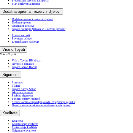
Preventivna servisna kampanja
Plan održavanja hibrida
Dodatna oprema i rezervni dijelovi
Dodatna oprema i rezervni dijelovi
Dodatna oprema
Originalni dijelovi
Toyota boutique
(Otvara se u novom prozoru)
Pomoć na cesti
Povezane usluge
E-naručivanje na servis
Više o Toyoti
Više o Toyoti
Više o Toyota BH d.o.o.
Novosti i događaji
Toyota Gazoo Racing
Sigurnost
Sigurnost
T-Mate
Toyota Safety Sense
Aktivna sigurnost
Pasivna sigurnost
Parkirni sustavi pomoći
Sustav kontrole upravljanja radi izbjegavanja pješaka
Toyotin automatski sustav održavanja udaljenosti
Kvaliteta
Kvaliteta
Konstrukcija kvalitete
Proizvodnja kvalitete
Osiguranje kvalitete