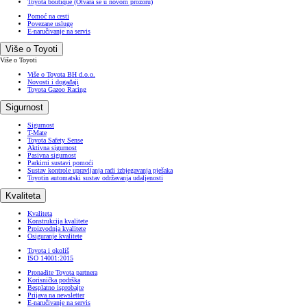
Toyota boutique
(Otvara se u novom prozoru)
Pomoć na cesti
Povezane usluge
E-naručivanje na servis
Više o Toyoti
Više o Toyoti
Više o Toyota BH d.o.o.
Novosti i događaji
Toyota Gazoo Racing
Sigurnost
Sigurnost
T-Mate
Toyota Safety Sense
Aktivna sigurnost
Pasivna sigurnost
Parkirni sustavi pomoći
Sustav kontrole upravljanja radi izbjegavanja pješaka
Toyotin automatski sustav održavanja udaljenosti
Kvaliteta
Kvaliteta
Konstrukcija kvalitete
Proizvodnja kvalitete
Osiguranje kvalitete
Toyota i okoliš
ISO 14001:2015
Pronađite Toyota partnera
Korisnička podrška
Besplatno isprobajte
Prijava na newsletter
E-naručivanje na servis