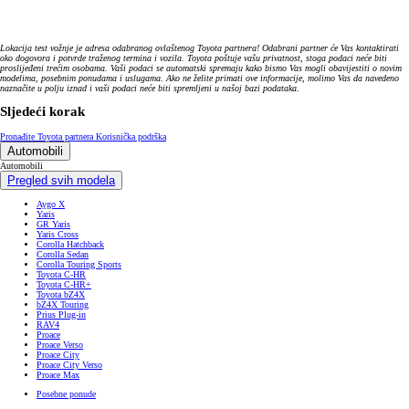
Lokacija test vožnje je adresa odabranog ovlaštenog Toyota partnera! Odabrani partner će Vas kontaktirati
oko dogovora i potvrde traženog termina i vozila. Toyota poštuje vašu privatnost, stoga podaci neće biti
proslijeđeni trećim osobama. Vaši podaci se automatski spremaju kako bismo Vas mogli obavijestiti o novim
modelima, posebnim ponudama i uslugama. Ako ne želite primati ove informacije, molimo Vas da navedeno
naznačite u polju iznad i vaši podaci neće biti spremljeni u našoj bazi podataka.
Sljedeći korak
Pronađite Toyota partnera
Korisnička podrška
Automobili
Automobili
Pregled svih modela
Aygo X
Yaris
GR Yaris
Yaris Cross
Corolla Hatchback
Corolla Sedan
Corolla Touring Sports
Toyota C-HR
Toyota C-HR+
Toyota bZ4X
bZ4X Touring
Prius Plug-in
RAV4
Proace
Proace Verso
Proace City
Proace City Verso
Proace Max
Posebne ponude