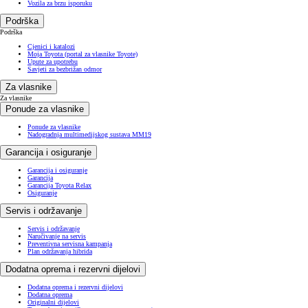
Vozila za brzu isporuku
Podrška
Podrška
Cjenici i katalozi
Moja Toyota (portal za vlasnike Toyote)
Upute za upotrebu
Savjeti za bezbrižan odmor
Za vlasnike
Za vlasnike
Ponude za vlasnike
Ponude za vlasnike
Nadogradnja multimedijskog sustava MM19
Garancija i osiguranje
Garancija i osiguranje
Garancija
Garancija Toyota Relax
Osiguranje
Servis i održavanje
Servis i održavanje
Naručivanje na servis
Preventivna servisna kampanja
Plan održavanja hibrida
Dodatna oprema i rezervni dijelovi
Dodatna oprema i rezervni dijelovi
Dodatna oprema
Originalni dijelovi