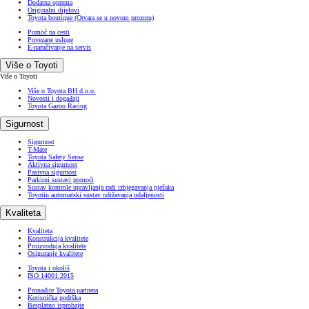
Dodatna oprema
Originalni dijelovi
Toyota boutique
(Otvara se u novom prozoru)
Pomoć na cesti
Povezane usluge
E-naručivanje na servis
Više o Toyoti
Više o Toyoti
Više o Toyota BH d.o.o.
Novosti i događaji
Toyota Gazoo Racing
Sigurnost
Sigurnost
T-Mate
Toyota Safety Sense
Aktivna sigurnost
Pasivna sigurnost
Parkirni sustavi pomoći
Sustav kontrole upravljanja radi izbjegavanja pješaka
Toyotin automatski sustav održavanja udaljenosti
Kvaliteta
Kvaliteta
Konstrukcija kvalitete
Proizvodnja kvalitete
Osiguranje kvalitete
Toyota i okoliš
ISO 14001:2015
Pronađite Toyota partnera
Korisnička podrška
Besplatno isprobajte