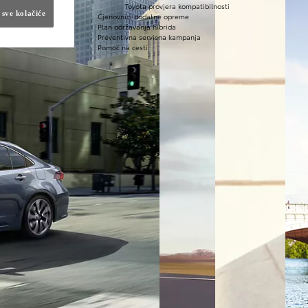
Toyota provjera kompatibilnosti
 sve kolačiće
Cjenovnici dodatne opreme
Plan održavanja hibrida
Preventivna servisna kampanja
Pomoć na cesti