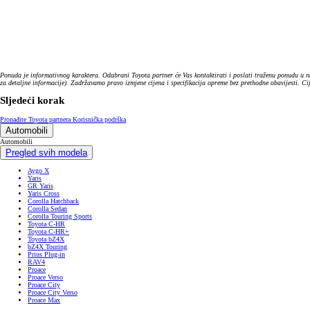
Ponuda je informativnog karaktera. Odabrani Toyota partner će Vas kontaktirati i poslati traženu ponudu u n
za detaljne informacije). Zadržavamo pravo izmjene cijena i specifikacija opreme bez prethodne obavijesti. C
Sljedeći korak
Pronađite Toyota partnera
Korisnička podrška
Automobili
Automobili
Pregled svih modela
Aygo X
Yaris
GR Yaris
Yaris Cross
Corolla Hatchback
Corolla Sedan
Corolla Touring Sports
Toyota C-HR
Toyota C-HR+
Toyota bZ4X
bZ4X Touring
Prius Plug-in
RAV4
Proace
Proace Verso
Proace City
Proace City Verso
Proace Max