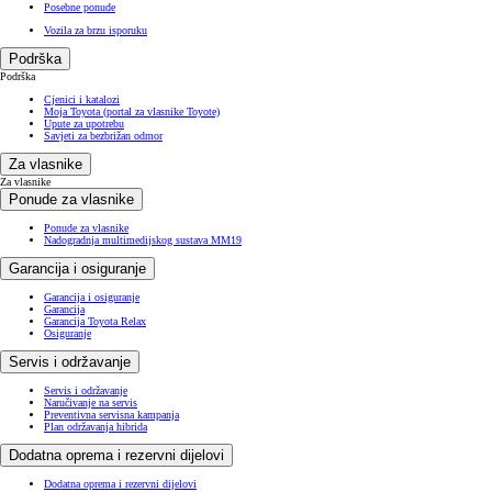
Posebne ponude
Vozila za brzu isporuku
Podrška
Podrška
Cjenici i katalozi
Moja Toyota (portal za vlasnike Toyote)
Upute za upotrebu
Savjeti za bezbrižan odmor
Za vlasnike
Za vlasnike
Ponude za vlasnike
Ponude za vlasnike
Nadogradnja multimedijskog sustava MM19
Garancija i osiguranje
Garancija i osiguranje
Garancija
Garancija Toyota Relax
Osiguranje
Servis i održavanje
Servis i održavanje
Naručivanje na servis
Preventivna servisna kampanja
Plan održavanja hibrida
Dodatna oprema i rezervni dijelovi
Dodatna oprema i rezervni dijelovi