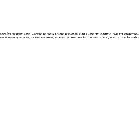
ajkraćem mogućem roku. Oprema na vozilu i njena dostupnost ovisi o lokalnim uvjetima (neka prikazana vozila
ijene dodatne opreme su preporučene cijene, za konačnu cijenu vozila s odabranim opcijama, molimo kontaktiraj