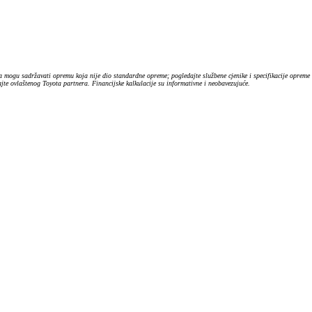
 mogu sadržavati opremu koja nije dio standardne opreme; pogledajte službene cjenike i specifikacije opreme
te ovlaštenog Toyota partnera. Financijske kalkulacije su informativne i neobavezujuće.