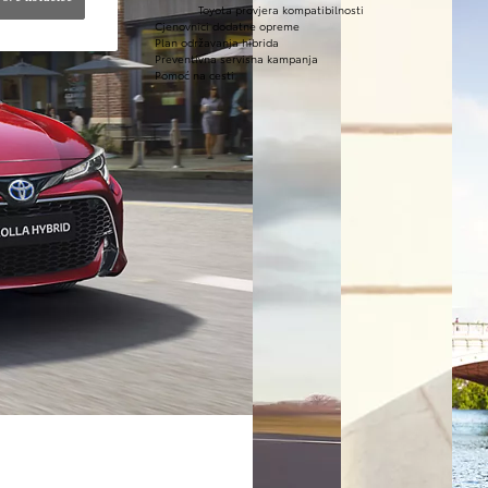
Toyota provjera kompatibilnosti
Cjenovnici dodatne opreme
Plan održavanja hibrida
Preventivna servisna kampanja
Pomoć na cesti