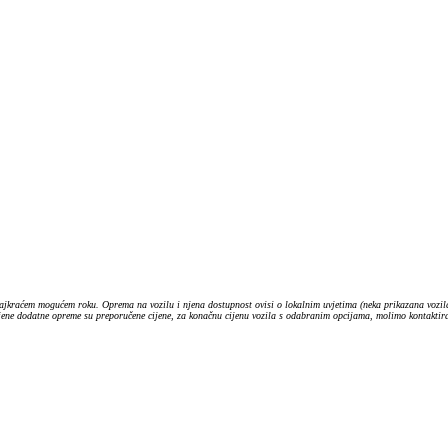
ajkraćem mogućem roku. Oprema na vozilu i njena dostupnost ovisi o lokalnim uvjetima (neka prikazana vozila
ijene dodatne opreme su preporučene cijene, za konačnu cijenu vozila s odabranim opcijama, molimo kontaktiraj