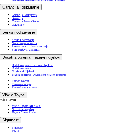
Garancija i osiguranje
Garancija i osiguranje
Garancija
Garancija Toyota Relax
Osiguranje
Servis i održavanje
Servis i održavanje
Naručivanje na servis
Preventivna servisna kampanja
Plan održavanja hibrida
Dodatna oprema i rezervni dijelovi
Dodatna oprema i rezervni dijelovi
Dodatna oprema
Originalni dijelovi
Toyota boutique
(Otvara se u novom prozoru)
Pomoć na cesti
Povezane usluge
E-naručivanje na servis
Više o Toyoti
Više o Toyoti
Više o Toyota BH d.o.o.
Novosti i događaji
Toyota Gazoo Racing
Sigurnost
Sigurnost
T-Mate