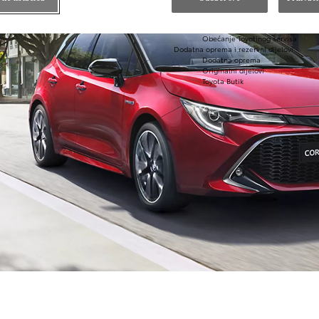
Održavanje hibridnih vozila
Kontrolni pregled vozila
Karoserija i lak
Obećanje Toyotinog servisa
Dodatna oprema i rezervni dijelovi
Dodatna oprema
Originalni dijelovi
Toyota Butik