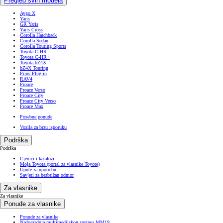
Pregled svih modela
Aygo X
Yaris
GR Yaris
Yaris Cross
Corolla Hatchback
Corolla Sedan
Corolla Touring Sports
Toyota C-HR
Toyota C-HR+
Toyota bZ4X
bZ4X Touring
Prius Plug-in
RAV4
Proace
Proace Verso
Proace City
Proace City Verso
Proace Max
Posebne ponude
Vozila za brzu isporuku
Podrška
Podrška
Cjenici i katalozi
Moja Toyota (portal za vlasnike Toyote)
Upute za upotrebu
Savjeti za bezbrižan odmor
Za vlasnike
Za vlasnike
Ponude za vlasnike
Ponude za vlasnike
Nadogradnja multimedijskog sustava MM19