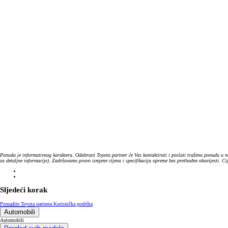
Ponuda je informativnog karaktera. Odabrani Toyota partner će Vas kontaktirati i poslati traženu ponudu u n
za detaljne informacije). Zadržavamo pravo izmjene cijena i specifikacija opreme bez prethodne obavijesti. C
Sljedeći korak
Pronađite Toyota partnera
Korisnička podrška
Automobili
Automobili