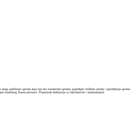
HYBRID ELECTRIC VOZILA
Rablje
Saznajte više o elektrificiranim vozilima
Provje
Besplatno isprobajte
Cjenici i kata
Bespla
 mogu sadržavati opremu koja nije dio standardne opreme; pogledajte službene cjenike i specifikacije opreme
te ovlaštenog Toyota partnera. Financijske kalkulacije su informativne i neobavezujuće.
Vozila za brzu isporuku
Besplatno isprobajte