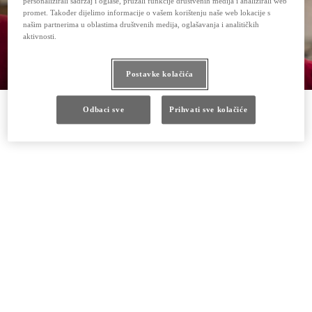
personalizirali sadržaj i oglase, pružali funkcije društvenih medija i analizirali web
promet. Također dijelimo informacije o vašem korištenju naše web lokacije s
našim partnerima u oblastima društvenih medija, oglašavanja i analitičkih
aktivnosti.
Postavke kolačića
Odbaci sve
Prihvati sve kolačiće