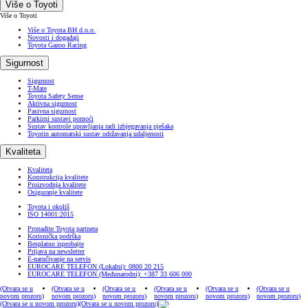
Više o Toyoti
Više o Toyoti
Više o Toyota BH d.o.o.
Novosti i događaji
Toyota Gazoo Racing
Sigurnost
Sigurnost
T-Mate
Toyota Safety Sense
Aktivna sigurnost
Pasivna sigurnost
Parkirni sustavi pomoći
Sustav kontrole upravljanja radi izbjegavanja pješaka
Toyotin automatski sustav održavanja udaljenosti
Kvaliteta
Kvaliteta
Konstrukcija kvalitete
Proizvodnja kvalitete
Osiguranje kvalitete
Toyota i okoliš
ISO 14001:2015
Pronađite Toyota partnera
Korisnička podrška
Besplatno isprobajte
Prijava na newsletter
E-naručivanje na servis
EUROCARE TELEFON (Lokalni): 0800 20 215
EUROCARE TELEFON (Međunarodni): +387 33 606 000
(Otvara se u
(Otvara se u
(Otvara se u
(Otvara se u
(Otvara se u
(Otvara se u
novom prozoru)
novom prozoru)
novom prozoru)
novom prozoru)
novom prozoru)
novom prozoru)
(Otvara se u novom prozoru)
(Otvara se u novom prozoru)