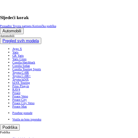
Sljedeći korak
Pronađite Toyota partnera
Korisnička podrška
Automobili
Automobili
Pregled svih modela
Aygo X
Yaris
GR Yaris
Yaris Cross
Corolla Hatchback
Corolla Sedan
Corolla Touring Sports
Toyota C-HR
Toyota C-HR+
Toyota bZ4X
bZ4X Touring
Prius Plug-in
RAV4
Proace
Proace Verso
Proace City
Proace City Verso
Proace Max
Posebne ponude
Vozila za brzu isporuku
Podrška
Podrška