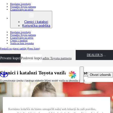
Besplatno isprobajte
Pronađite Toyota partnera
E-naručivanje na servis
Cjenici i katalozi
Korisnička podrška
Besplatno isprobajte
Pronađite Toyota partnera
E-naručivanje na servis
Cjenici i katalozi
Vozila za brzu isporuku
Preskoči na glavni sadržaj
(Press Enter)
DEALER NAME
Privatni kupci
Besplatno isprobajte
Poslovni kupci
Pronađite Toyota partnera
Cjenici i katalozi Toyota vozila i opreme
Otvori izbornik
Za preuzimanje cjenika i kataloga odaberite željeni model vozila na izborniku ispod.
Koristimo kolačiće da bismo omogućili našoj web lokaciji da radi pravilno,