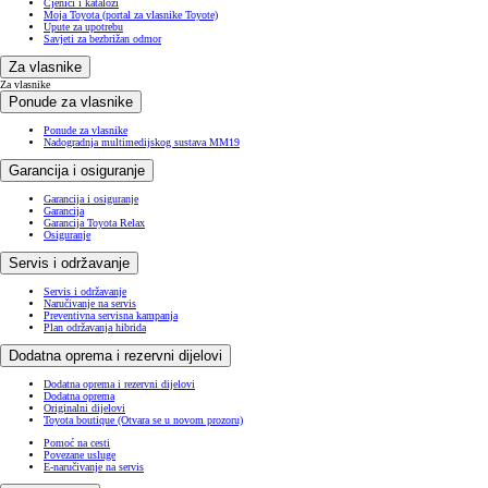
Cjenici i katalozi
Moja Toyota (portal za vlasnike Toyote)
Upute za upotrebu
Savjeti za bezbrižan odmor
Za vlasnike
Za vlasnike
Ponude za vlasnike
Ponude za vlasnike
Nadogradnja multimedijskog sustava MM19
Garancija i osiguranje
Garancija i osiguranje
Garancija
Garancija Toyota Relax
Osiguranje
Servis i održavanje
Servis i održavanje
Naručivanje na servis
Preventivna servisna kampanja
Plan održavanja hibrida
Dodatna oprema i rezervni dijelovi
Dodatna oprema i rezervni dijelovi
Dodatna oprema
Originalni dijelovi
Toyota boutique
(Otvara se u novom prozoru)
Pomoć na cesti
Povezane usluge
E-naručivanje na servis