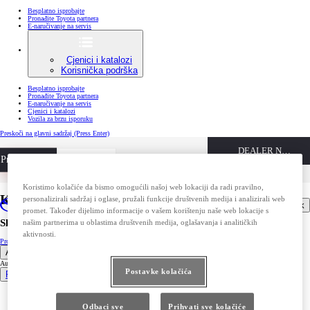
Besplatno isprobajte
Pronađite Toyota partnera
E-naručivanje na servis
Cjenici i katalozi
Korisnička podrška
Besplatno isprobajte
Pronađite Toyota partnera
E-naručivanje na servis
Cjenici i katalozi
Vozila za brzu isporuku
Preskoči na glavni sadržaj
(Press Enter)
DEALER NAME
Privatni kupci
Besplatno isprobajte
Poslovni kupci
Pronađite Toyota partnera
Koristimo kolačiće da bismo omogućili našoj web lokaciji da radi pravilno,
Kalkulator troškova punjena
personalizirali sadržaj i oglase, pružali funkcije društvenih medija i analizirali web
Otvori izbornik
promet. Također dijelimo informacije o vašem korištenju naše web lokacije s
Sljedeći korak
našim partnerima u oblastima društvenih medija, oglašavanja i analitičkih
aktivnosti.
Pronađite Toyota partnera
Korisnička podrška
Automobili
Automobili
Postavke kolačića
Pregled svih modela
Aygo X
Yaris
Odbaci sve
Prihvati sve kolačiće
GR Yaris