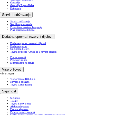
Garancija
Garancija Toyota Relax
Osiguranje
Servis i održavanje
Servis i održavanje
Naručivanje na servis
Preventivna servisna kampanja
Plan održavanja hibrida
Dodatna oprema i rezervni dijelovi
Dodatna oprema i rezervni dijelovi
Dodatna oprema
Originalni dijelovi
Toyota boutique
(Otvara se u novom prozoru)
Pomoć na cesti
Povezane usluge
E-naručivanje na servis
Više o Toyoti
Više o Toyoti
Više o Toyota BH d.o.o.
Novosti i događaji
Toyota Gazoo Racing
Sigurnost
Sigurnost
T-Mate
Toyota Safety Sense
Aktivna sigurnost
Pasivna sigurnost
Parkirni sustavi pomoći
Sustav kontrole upravljanja radi izbjegavanja pješaka