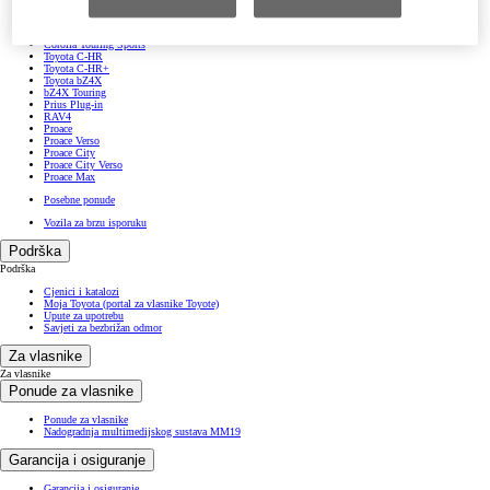
Yaris Cross
Corolla Hatchback
Corolla Sedan
Corolla Touring Sports
Toyota C-HR
Toyota C-HR+
Toyota bZ4X
bZ4X Touring
Prius Plug-in
RAV4
Proace
Proace Verso
Proace City
Proace City Verso
Proace Max
Posebne ponude
Vozila za brzu isporuku
Podrška
Podrška
Cjenici i katalozi
Moja Toyota (portal za vlasnike Toyote)
Upute za upotrebu
Savjeti za bezbrižan odmor
Za vlasnike
Za vlasnike
Ponude za vlasnike
Ponude za vlasnike
Nadogradnja multimedijskog sustava MM19
Garancija i osiguranje
Garancija i osiguranje