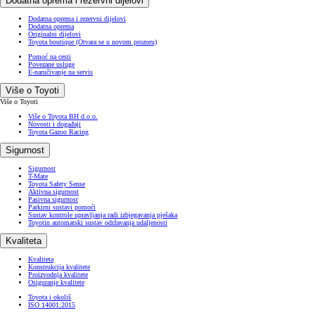
Dodatna oprema i rezervni dijelovi
Dodatna oprema i rezervni dijelovi
Dodatna oprema
Originalni dijelovi
Toyota boutique
(Otvara se u novom prozoru)
Pomoć na cesti
Povezane usluge
E-naručivanje na servis
Više o Toyoti
Više o Toyoti
Više o Toyota BH d.o.o.
Novosti i događaji
Toyota Gazoo Racing
Sigurnost
Sigurnost
T-Mate
Toyota Safety Sense
Aktivna sigurnost
Pasivna sigurnost
Parkirni sustavi pomoći
Sustav kontrole upravljanja radi izbjegavanja pješaka
Toyotin automatski sustav održavanja udaljenosti
Kvaliteta
Kvaliteta
Konstrukcija kvalitete
Proizvodnja kvalitete
Osiguranje kvalitete
Toyota i okoliš
ISO 14001:2015