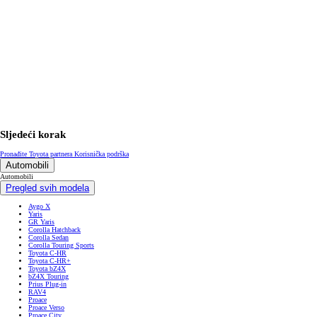
Sljedeći korak
Pronađite Toyota partnera
Korisnička podrška
Automobili
Automobili
Pregled svih modela
Aygo X
Yaris
GR Yaris
Corolla Hatchback
Corolla Sedan
Corolla Touring Sports
Toyota C-HR
Toyota C-HR+
Toyota bZ4X
bZ4X Touring
Prius Plug-in
RAV4
Proace
Proace Verso
Proace City