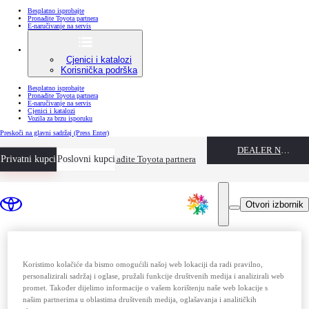
Besplatno isprobajte
Pronađite Toyota partnera
E-naručivanje na servis
Cjenici i katalozi
Korisnička podrška
Besplatno isprobajte
Pronađite Toyota partnera
E-naručivanje na servis
Cjenici i katalozi
Vozila za brzu isporuku
Preskoči na glavni sadržaj
(Press Enter)
DEALER NAME
Privatni kupci
Besplatno isprobajte
Poslovni kupci
Pronađite Toyota partnera
Otvori izbornik
Koristimo kolačiće da bismo omogućili našoj web lokaciji da radi pravilno,
personalizirali sadržaj i oglase, pružali funkcije društvenih medija i analizirali web
promet. Također dijelimo informacije o vašem korištenju naše web lokacije s
našim partnerima u oblastima društvenih medija, oglašavanja i analitičkih