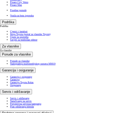
Proace City Verso
Proace Max
Posebne ponude
Vozila za brzu isporuku
Podrška
Podrška
Cjenici i katalozi
Moja Toyota (portal za vlasnike Toyote)
Upute za upotrebu
Savjeti za bezbrižan odmor
Za vlasnike
Za vlasnike
Ponude za vlasnike
Ponude za vlasnike
Nadogradnja multimedijskog sustava MM19
Garancija i osiguranje
Garancija i osiguranje
Garancija
Garancija Toyota Relax
Osiguranje
Servis i održavanje
Servis i održavanje
Naručivanje na servis
Preventivna servisna kampanja
Plan održavanja hibrida