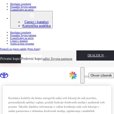
Besplatno isprobajte
Pronađite Toyota partnera
E-naručivanje na servis
Cjenici i katalozi
Korisnička podrška
Besplatno isprobajte
Pronađite Toyota partnera
E-naručivanje na servis
Cjenici i katalozi
Vozila za brzu isporuku
Preskoči na glavni sadržaj
(Press Enter)
DEALER NAME
Privatni kupci
Besplatno isprobajte
Poslovni kupci
Pronađite Toyota partnera
Otvori izbornik
Koristimo kolačiće da bismo omogućili našoj web lokaciji da radi pravilno,
personalizirali sadržaj i oglase, pružali funkcije društvenih medija i analizirali web
promet. Također dijelimo informacije o vašem korištenju naše web lokacije s
našim partnerima u oblastima društvenih medija, oglašavanja i analitičkih