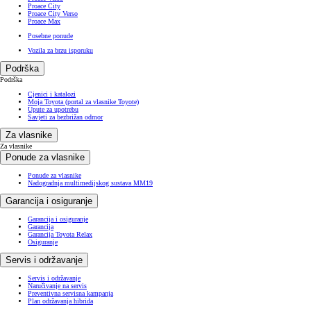
Proace City
Proace City Verso
Proace Max
Posebne ponude
Vozila za brzu isporuku
Podrška
Podrška
Cjenici i katalozi
Moja Toyota (portal za vlasnike Toyote)
Upute za upotrebu
Savjeti za bezbrižan odmor
Za vlasnike
Za vlasnike
Ponude za vlasnike
Ponude za vlasnike
Nadogradnja multimedijskog sustava MM19
Garancija i osiguranje
Garancija i osiguranje
Garancija
Garancija Toyota Relax
Osiguranje
Servis i održavanje
Servis i održavanje
Naručivanje na servis
Preventivna servisna kampanja
Plan održavanja hibrida