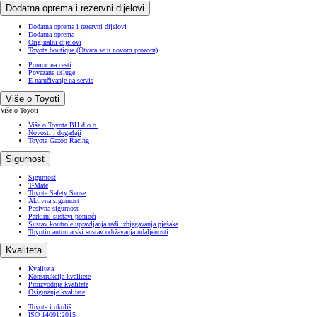
Dodatna oprema i rezervni dijelovi
Dodatna oprema i rezervni dijelovi
Dodatna oprema
Originalni dijelovi
Toyota boutique
(Otvara se u novom prozoru)
Pomoć na cesti
Povezane usluge
E-naručivanje na servis
Više o Toyoti
Više o Toyoti
Više o Toyota BH d.o.o.
Novosti i događaji
Toyota Gazoo Racing
Sigurnost
Sigurnost
T-Mate
Toyota Safety Sense
Aktivna sigurnost
Pasivna sigurnost
Parkirni sustavi pomoći
Sustav kontrole upravljanja radi izbjegavanja pješaka
Toyotin automatski sustav održavanja udaljenosti
Kvaliteta
Kvaliteta
Konstrukcija kvalitete
Proizvodnja kvalitete
Osiguranje kvalitete
Toyota i okoliš
ISO 14001:2015