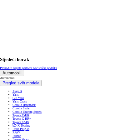
Sljedeći korak
Pronađite Toyota partnera
Korisnička podrška
Automobili
Automobili
Pregled svih modela
Aygo X
Yaris
GR Yaris
Yaris Cross
Corolla Hatchback
Corolla Sedan
Corolla Touring Sports
Toyota C-HR
Toyota C-HR+
Toyota bZ4X
bZ4X Touring
Prius Plug-in
RAV4
Proace
Proace Verso