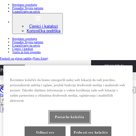
Besplatno isprobajte
Pronađite Toyota partnera
E-naručivanje na servis
Cjenici i katalozi
Korisnička podrška
Besplatno isprobajte
Pronađite Toyota partnera
E-naručivanje na servis
Cjenici i katalozi
Vozila za brzu isporuku
Preskoči na glavni sadržaj
(Press Enter)
DEALER NAME
Privatni kupci
Besplatno isprobajte
Poslovni kupci
Pronađite Toyota partnera
Koristimo kolačiće da bismo omogućili našoj web lokaciji da radi pravilno,
personalizirali sadržaj i oglase, pružali funkcije društvenih medija i analizirali web
Sljedeći korak
Otvori izbornik
promet. Također dijelimo informacije o vašem korištenju naše web lokacije s
Pronađite Toyota partnera
Korisnička podrška
našim partnerima u oblastima društvenih medija, oglašavanja i analitičkih
Automobili
aktivnosti.
Automobili
Pregled svih modela
Postavke kolačića
Aygo X
Yaris
GR Yaris
Corolla Hatchback
Corolla Sedan
Odbaci sve
Prihvati sve kolačiće
Corolla Touring Sports