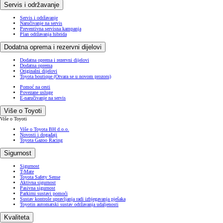
Servis i održavanje
Servis i održavanje
Naručivanje na servis
Preventivna servisna kampanja
Plan održavanja hibrida
Dodatna oprema i rezervni dijelovi
Dodatna oprema i rezervni dijelovi
Dodatna oprema
Originalni dijelovi
Toyota boutique
(Otvara se u novom prozoru)
Pomoć na cesti
Povezane usluge
E-naručivanje na servis
Više o Toyoti
Više o Toyoti
Više o Toyota BH d.o.o.
Novosti i događaji
Toyota Gazoo Racing
Sigurnost
Sigurnost
T-Mate
Toyota Safety Sense
Aktivna sigurnost
Pasivna sigurnost
Parkirni sustavi pomoći
Sustav kontrole upravljanja radi izbjegavanja pješaka
Toyotin automatski sustav održavanja udaljenosti
Kvaliteta