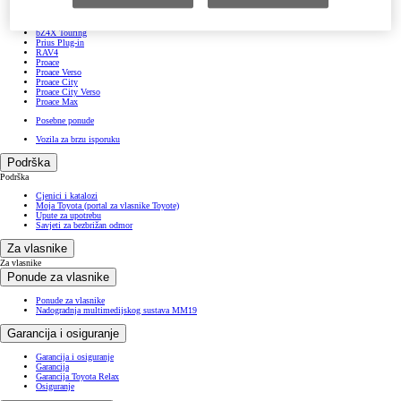
Toyota C-HR
Toyota C-HR+
Toyota bZ4X
bZ4X Touring
Prius Plug-in
RAV4
Proace
Proace Verso
Proace City
Proace City Verso
Proace Max
Posebne ponude
Vozila za brzu isporuku
Podrška
Podrška
Cjenici i katalozi
Moja Toyota (portal za vlasnike Toyote)
Upute za upotrebu
Savjeti za bezbrižan odmor
Za vlasnike
Za vlasnike
Ponude za vlasnike
Ponude za vlasnike
Nadogradnja multimedijskog sustava MM19
Garancija i osiguranje
Garancija i osiguranje
Garancija
Garancija Toyota Relax
Osiguranje