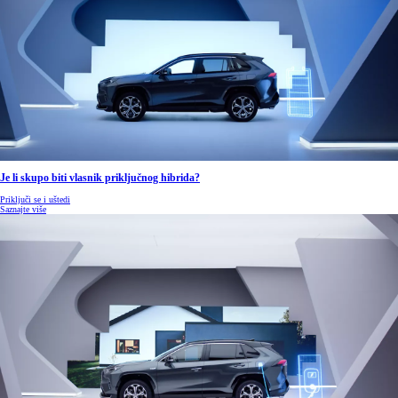
Je li skupo biti vlasnik priključnog hibrida?
Priključi se i uštedi
Saznajte više