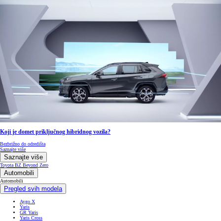
Koji je domet priključnog hibridnog vozila?
Bezbrižno do odredišta
Saznajte više
Saznajte više
Toyota BZ
Beyond Zero
Automobili
Automobili
Pregled svih modela
Aygo X
Yaris
GR Yaris
Yaris Cross