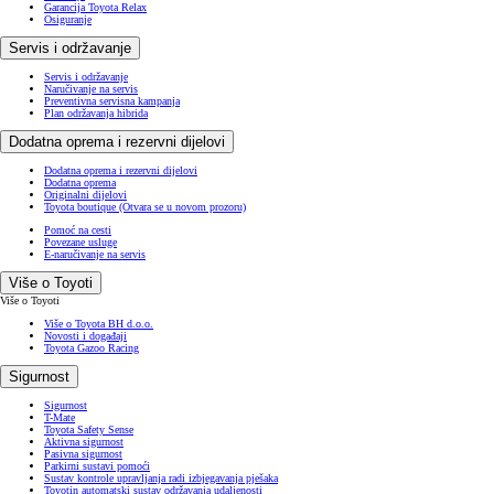
Garancija Toyota Relax
Osiguranje
Servis i održavanje
Servis i održavanje
Naručivanje na servis
Preventivna servisna kampanja
Plan održavanja hibrida
Dodatna oprema i rezervni dijelovi
Dodatna oprema i rezervni dijelovi
Dodatna oprema
Originalni dijelovi
Toyota boutique
(Otvara se u novom prozoru)
Pomoć na cesti
Povezane usluge
E-naručivanje na servis
Više o Toyoti
Više o Toyoti
Više o Toyota BH d.o.o.
Novosti i događaji
Toyota Gazoo Racing
Sigurnost
Sigurnost
T-Mate
Toyota Safety Sense
Aktivna sigurnost
Pasivna sigurnost
Parkirni sustavi pomoći
Sustav kontrole upravljanja radi izbjegavanja pješaka
Toyotin automatski sustav održavanja udaljenosti