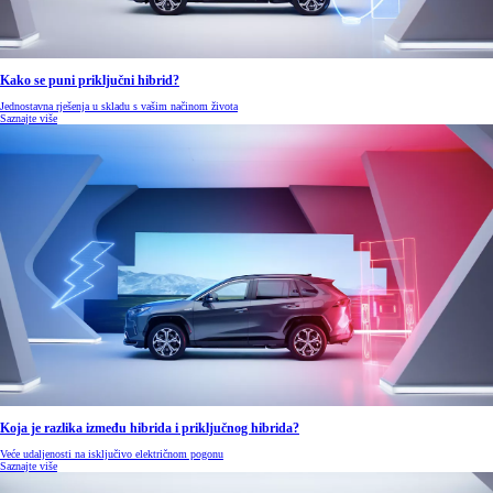
Kako se puni priključni hibrid?
Jednostavna rješenja u skladu s vašim načinom života
Saznajte više
Koja je razlika između hibrida i priključnog hibrida?
Veće udaljenosti na isključivo električnom pogonu
Saznajte više