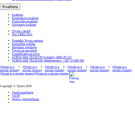
Kvaliteta
Kvaliteta
Konstrukcija kvalitete
Proizvodnja kvalitete
Osiguranje kvalitete
Toyota i okoliš
ISO 14001:2015
Pronađite Toyota partnera
Korisnička podrška
Besplatno isprobajte
Prijava na newsletter
E-naručivanje na servis
EUROCARE TELEFON (Lokalni): 0800 20 215
EUROCARE TELEFON (Međunarodni): +387 33 606 000
(Otvara se u
(Otvara se u
(Otvara se u
(Otvara se u
(Otvara se u
(Otvara se u
novom prozoru)
novom prozoru)
novom prozoru)
novom prozoru)
novom prozoru)
novom prozoru)
(Otvara se u novom prozoru)
(Otvara se u novom prozoru)
Copyright © Toyota 2026
Pravila korištenja
WLTP
Izjava o pristupačnosti