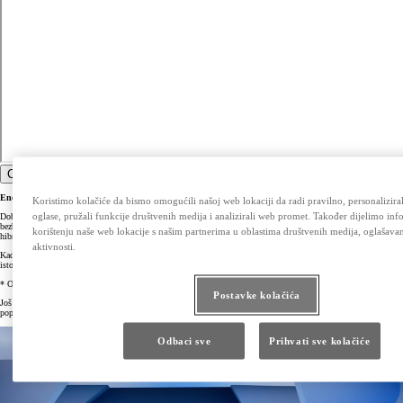
Click to play video
Energija stvorena da traje
Koristimo kolačiće da bismo omogućili našoj web lokaciji da radi pravilno, personalizirali
oglase, pružali funkcije društvenih medija i analizirali web promet. Također dijelimo in
Dobra je vijest da su baterije u Toyota priključnim hibridima stvorene da traju koliko i vozilo. Dodatnu
bezbrižnost pruža jamstvo na 5 godina ili 100.000 km* na svaku bateriju, a uz godišnji Zdravstveni pregled
korištenju naše web lokacije s našim partnerima u oblastima društvenih medija, oglašavanj
hibrida (Hybrid Health Check), jamstveno pokriće za bateriju produljuje se i do 10 godina.
aktivnosti.
Kad bateriji istekne vijek trajanja, naš sustav vraćanja baterija osigurava sigurno i odgovorno postupanje s
istom.
* Ovisno o tome što ranije nastupi
Postavke kolačića
Još uvijek se pitate koliko traju baterije priključnog hibrida? U nastavku možete pronaći odgovore na druga
popularna pitanja u vezi s priključnim hibridnim vozilima ili odabrati najbolji hibrid za sebe iz naše ponude.
Odbaci sve
Prihvati sve kolačiće