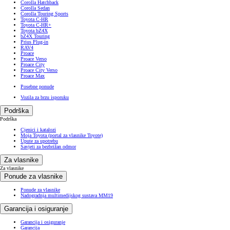
Corolla Hatchback
Corolla Sedan
Corolla Touring Sports
Toyota C-HR
Toyota C-HR+
Toyota bZ4X
bZ4X Touring
Prius Plug-in
RAV4
Proace
Proace Verso
Proace City
Proace City Verso
Proace Max
Posebne ponude
Vozila za brzu isporuku
Podrška
Podrška
Cjenici i katalozi
Moja Toyota (portal za vlasnike Toyote)
Upute za upotrebu
Savjeti za bezbrižan odmor
Za vlasnike
Za vlasnike
Ponude za vlasnike
Ponude za vlasnike
Nadogradnja multimedijskog sustava MM19
Garancija i osiguranje
Garancija i osiguranje
Garancija