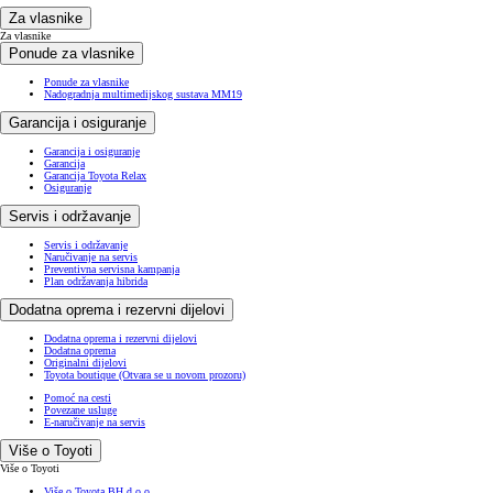
Za vlasnike
Za vlasnike
Ponude za vlasnike
Ponude za vlasnike
Nadogradnja multimedijskog sustava MM19
Garancija i osiguranje
Garancija i osiguranje
Garancija
Garancija Toyota Relax
Osiguranje
Servis i održavanje
Servis i održavanje
Naručivanje na servis
Preventivna servisna kampanja
Plan održavanja hibrida
Dodatna oprema i rezervni dijelovi
Dodatna oprema i rezervni dijelovi
Dodatna oprema
Originalni dijelovi
Toyota boutique
(Otvara se u novom prozoru)
Pomoć na cesti
Povezane usluge
E-naručivanje na servis
Više o Toyoti
Više o Toyoti
Više o Toyota BH d.o.o.