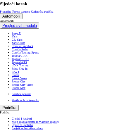
Sljedeći korak
Pronađite Toyota partnera
Korisnička podrška
Automobili
Automobili
Pregled svih modela
Aygo X
Yaris
GR Yaris
Yaris Cross
Corolla Hatchback
Corolla Sedan
Corolla Touring Sports
Toyota C-HR
Toyota C-HR+
Toyota bZ4X
bZ4X Touring
Prius Plug-in
RAV4
Proace
Proace Verso
Proace City
Proace City Verso
Proace Max
Posebne ponude
Vozila za brzu isporuku
Podrška
Podrška
Cjenici i katalozi
Moja Toyota (portal za vlasnike Toyote)
Upute za upotrebu
Savjeti za bezbrižan odmor