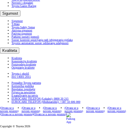
Novosti i događaji
Toyota Gazoo Racing
Sigurnost
Sigurnost
T-Mate
Toyota Safety Sense
Aktivna sigurnost
Pasivna sigurnost
Parkirni sustavi pomoći
Sustav kontrole upravljanja radi izbjegavanja pješaka
Toyotin automatski sustav održavanja udaljenosti
Kvaliteta
Kvaliteta
Konstrukcija kvalitete
Proizvodnja kvalitete
Osiguranje kvalitete
Toyota i okoliš
ISO 14001:2015
Pronađite Toyota partnera
Korisnička podrška
Besplatno isprobajte
Prijava na newsletter
E-naručivanje na servis
EUROCARE TELEFON (Lokalni): 0800 20 215
EUROCARE TELEFON (Međunarodni): +387 33 606 000
(Otvara se u
(Otvara se u
(Otvara se u
(Otvara se u
(Otvara se u
(Otvara se u
novom prozoru)
novom prozoru)
novom prozoru)
novom prozoru)
novom prozoru)
novom prozoru)
(Otvara se u novom prozoru)
(Otvara se u novom prozoru)
Copyright © Toyota 2026