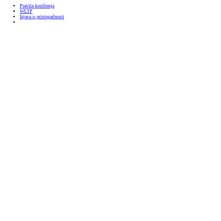
Pravila korištenja
WLTP
Izjava o pristupačnosti