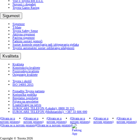
Više o Toyota BH d.o.o.
Novosti i događaji
Toyota Gazoo Racing
Sigurnost
Sigurnost
T-Mate
Toyota Safety Sense
Aktivna sigurnost
Pasivna sigurnost
Parkirni sustavi pomoći
Sustav kontrole upravljanja radi izbjegavanja pješaka
Toyotin automatski sustav održavanja udaljenosti
Kvaliteta
Kvaliteta
Konstrukcija kvalitete
Proizvodnja kvalitete
Osiguranje kvalitete
Toyota i okoliš
ISO 14001:2015
Pronađite Toyota partnera
Korisnička podrška
Besplatno isprobajte
Prijava na newsletter
E-naručivanje na servis
EUROCARE TELEFON (Lokalni): 0800 20 215
EUROCARE TELEFON (Međunarodni): +387 33 606 000
(Otvara se u
(Otvara se u
(Otvara se u
(Otvara se u
(Otvara se u
(Otvara se u
novom prozoru)
novom prozoru)
novom prozoru)
novom prozoru)
novom prozoru)
novom prozoru)
(Otvara se u novom prozoru)
(Otvara se u novom prozoru)
Copyright © Toyota 2026