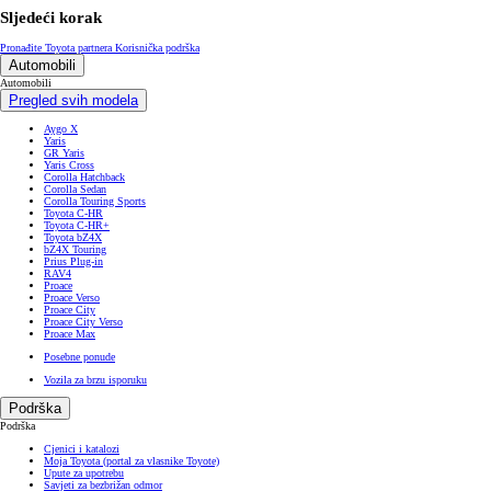
Sljedeći korak
Pronađite Toyota partnera
Korisnička podrška
Automobili
Automobili
Pregled svih modela
Aygo X
Yaris
GR Yaris
Yaris Cross
Corolla Hatchback
Corolla Sedan
Corolla Touring Sports
Toyota C-HR
Toyota C-HR+
Toyota bZ4X
bZ4X Touring
Prius Plug-in
RAV4
Proace
Proace Verso
Proace City
Proace City Verso
Proace Max
Posebne ponude
Vozila za brzu isporuku
Podrška
Podrška
Cjenici i katalozi
Moja Toyota (portal za vlasnike Toyote)
Upute za upotrebu
Savjeti za bezbrižan odmor