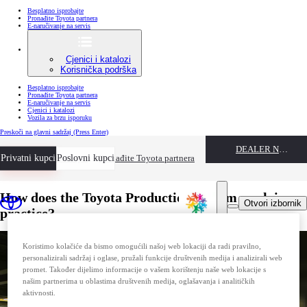
Besplatno isprobajte
Pronađite Toyota partnera
E-naručivanje na servis
Cjenici i katalozi
Korisnička podrška
Besplatno isprobajte
Pronađite Toyota partnera
E-naručivanje na servis
Cjenici i katalozi
Vozila za brzu isporuku
Preskoči na glavni sadržaj
(Press Enter)
DEALER NAME
Privatni kupci
Besplatno isprobajte
Poslovni kupci
Pronađite Toyota partnera
How does the Toyota Production System work in
Otvori izbornik
practice?
Koristimo kolačiće da bismo omogućili našoj web lokaciji da radi pravilno,
personalizirali sadržaj i oglase, pružali funkcije društvenih medija i analizirali web
promet. Također dijelimo informacije o vašem korištenju naše web lokacije s
našim partnerima u oblastima društvenih medija, oglašavanja i analitičkih
aktivnosti.