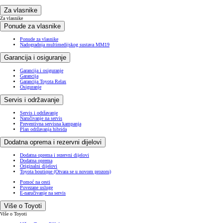
Za vlasnike
Za vlasnike
Ponude za vlasnike
Ponude za vlasnike
Nadogradnja multimedijskog sustava MM19
Garancija i osiguranje
Garancija i osiguranje
Garancija
Garancija Toyota Relax
Osiguranje
Servis i održavanje
Servis i održavanje
Naručivanje na servis
Preventivna servisna kampanja
Plan održavanja hibrida
Dodatna oprema i rezervni dijelovi
Dodatna oprema i rezervni dijelovi
Dodatna oprema
Originalni dijelovi
Toyota boutique
(Otvara se u novom prozoru)
Pomoć na cesti
Povezane usluge
E-naručivanje na servis
Više o Toyoti
Više o Toyoti