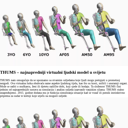
THUMS – najnapredniji virtualni ljudski model u svijetu
THUMS nam omogućuje da se upoznamo sa stvarnim ozljedama koje ljudi mogu pretrpjeti u prometnoj
nezgodi. Ova virtualna lutka obuhvaća razne aspekte ljudskog tijela, kao što su kosti, mišići i unutarnji organi.
Može se raditi o muškarcu, ženi ili djetetu različite dobi, koji sjede ili hodaju. Ta složenost THUMS čini
jednim od najnaprednijih sustava za simulaciju i analizu ozljeda izazvanih vanjskim silama. THUMS stalno
unapređujemo. 2015. godine dodana mu je funkcija simuliranja situacije kad se vozač ili putnik instinktivno
priprema za sudar te kretnji koje utječu na moguće ozljede.