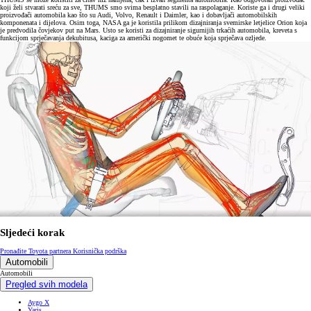
koji želi stvarati sreću za sve, THUMS smo svima besplatno stavili na raspolaganje. Koriste ga i drugi veliki
proizvođači automobila kao što su Audi, Volvo, Renault i Daimler, kao i dobavljači automobilskih
komponenata i dijelova. Osim toga, NASA ga je koristila prilikom dizajniranja svemirske letjelice Orion koja
je predvodila čovjekov put na Mars. Usto se koristi za dizajniranje sigurnijih trkaćih automobila, kreveta s
funkcijom sprječavanja dekubitusa, kaciga za američki nogomet te obuće koja sprječava ozljede.
Sljedeći korak
Pronađite Toyota partnera
Korisnička podrška
Automobili
Automobili
Pregled svih modela
Aygo X
Yaris