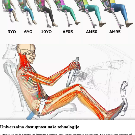
Univerzalna dostupnost naše tehnologije
THUMS se može koristiti za čitav niz namjena, čak i izvan segmenta automobila. Kao odgovoran proizvođač