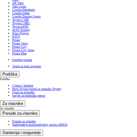
GR Yaris
Yaris Cross
Corolla Hatchback
Corolla Sedan
Corolla Touring Sports
Toyota C-HR
Toyota C-HR+
Toyota bZ4X
bZ4X Touring
Prius Plug-in
RAV4
Proace
Proace Verso
Proace City
Proace City Verso
Proace Max
Posebne ponude
Vozila za brzu isporuku
Podrška
Podrška
Cjenici i katalozi
Moja Toyota (portal za vlasnike Toyote)
Upute za upotrebu
Savjeti za bezbrižan odmor
Za vlasnike
Za vlasnike
Ponude za vlasnike
Ponude za vlasnike
Nadogradnja multimedijskog sustava MM19
Garancija i osiguranje