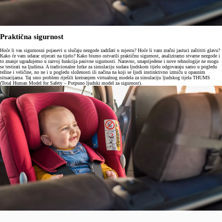
Praktična sigurnost
Hoće li vas sigurnosni pojasevi u slučaju nezgode zadržati u mjestu? Hoće li vam zračni jastuci zaštititi glavu?
Kako će vam udarac utjecati na tijelo? Kako bismo ostvarili praktičnu sigurnost, analiziramo stvarne nezgode i
to znanje ugrađujemo u razvoj funkcija pasivne sigurnosti. Naravno, unaprijeđene i nove tehnologije ne mogu
se testirati na ljudima. A tradicionalne lutke za simulaciju sudara ljudskom tijelu odgovaraju samo u pogledu
težine i veličine, no ne i u pogledu složenosti ili načina na koji se ljudi instinktivno izmiču u opasnim
situacijama. Taj smo problem riješili kreiranjem virtualnog modela za simulaciju ljudskog tijela THUMS
(Total Human Model for Safety – Potpuno ljudski model za sigurnost).