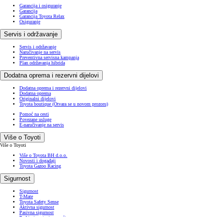
Garancija i osiguranje
Garancija
Garancija Toyota Relax
Osiguranje
Servis i održavanje
Servis i održavanje
Naručivanje na servis
Preventivna servisna kampanja
Plan održavanja hibrida
Dodatna oprema i rezervni dijelovi
Dodatna oprema i rezervni dijelovi
Dodatna oprema
Originalni dijelovi
Toyota boutique
(Otvara se u novom prozoru)
Pomoć na cesti
Povezane usluge
E-naručivanje na servis
Više o Toyoti
Više o Toyoti
Više o Toyota BH d.o.o.
Novosti i događaji
Toyota Gazoo Racing
Sigurnost
Sigurnost
T-Mate
Toyota Safety Sense
Aktivna sigurnost
Pasivna sigurnost