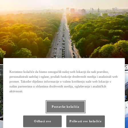
Koristimo kolačiće da bismo omogućili našoj web lokaciji da radi pravilno,
personalizirali sadržaj i oglase, pružali funkcije društvenih medija i analizirali web
promet. Također dijelimo informacije o vašem korištenju naše web lokacije s
našim partnerima u oblastima društvenih medija, oglašavanja i analitičkih
aktivnosti.
Postavke kolačića
Odbaci sve
Prihvati sve kolačiće