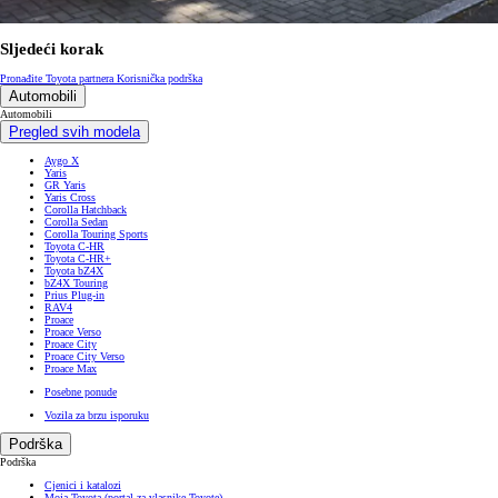
Sljedeći korak
Pronađite Toyota partnera
Korisnička podrška
Automobili
Automobili
Pregled svih modela
Aygo X
Yaris
GR Yaris
Yaris Cross
Corolla Hatchback
Corolla Sedan
Corolla Touring Sports
Toyota C-HR
Toyota C-HR+
Toyota bZ4X
bZ4X Touring
Prius Plug-in
RAV4
Proace
Proace Verso
Proace City
Proace City Verso
Proace Max
Posebne ponude
Vozila za brzu isporuku
Podrška
Podrška
Cjenici i katalozi
Moja Toyota (portal za vlasnike Toyote)