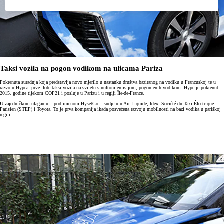
Taksi vozila na pogon vodikom na ulicama Pariza
Pokrenuta suradnja koja predstavlja novo mjerilo u nastanku društva baziranog na vodiku u Francuskoj te u
razvoju Hypea, prve flote taksi vozila na svijetu s nultom emisijom, pogonjenih vodikom. Hype je pokrenut
2015. godine tijekom COP21 i posluje u Parizu i u regiji Île-de-France.
U zajedničkom ulaganju – pod imenom HysetCo – sudjeluju Air Liquide, Idex, Société du Taxi Électrique
Parisien (STEP) i Toyota. To je prva kompanija ikada posvećena razvoju mobilnosti na bazi vodika u pariškoj
regiji.