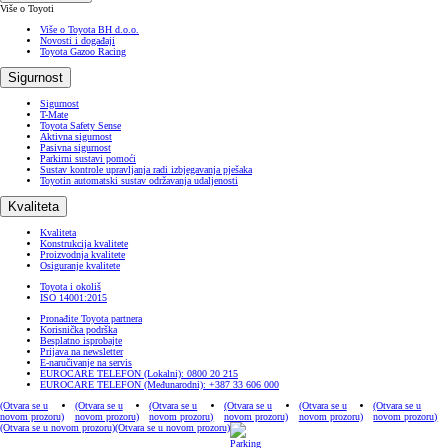
Više o Toyoti
Više o Toyota BH d.o.o.
Novosti i događaji
Toyota Gazoo Racing
Sigurnost
Sigurnost
T-Mate
Toyota Safety Sense
Aktivna sigurnost
Pasivna sigurnost
Parkirni sustavi pomoći
Sustav kontrole upravljanja radi izbjegavanja pješaka
Toyotin automatski sustav održavanja udaljenosti
Kvaliteta
Kvaliteta
Konstrukcija kvalitete
Proizvodnja kvalitete
Osiguranje kvalitete
Toyota i okoliš
ISO 14001:2015
Pronađite Toyota partnera
Korisnička podrška
Besplatno isprobajte
Prijava na newsletter
E-naručivanje na servis
EUROCARE TELEFON (Lokalni): 0800 20 215
EUROCARE TELEFON (Međunarodni): +387 33 606 000
(Otvara se u
(Otvara se u
(Otvara se u
(Otvara se u
(Otvara se u
(Otvara se u
novom prozoru)
novom prozoru)
novom prozoru)
novom prozoru)
novom prozoru)
novom prozoru)
(Otvara se u novom prozoru)
(Otvara se u novom prozoru)