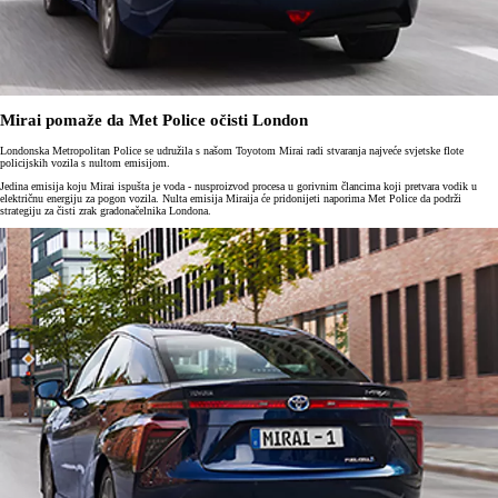
Mirai pomaže da Met Police očisti London
Londonska Metropolitan Police se udružila s našom Toyotom Mirai radi stvaranja najveće svjetske flote
policijskih vozila s nultom emisijom.
Jedina emisija koju Mirai ispušta je voda - nusproizvod procesa u gorivnim člancima koji pretvara vodik u
električnu energiju za pogon vozila. Nulta emisija Miraija će pridonijeti naporima Met Police da podrži
strategiju za čisti zrak gradonačelnika Londona.