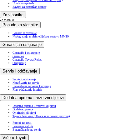
Upute za upotrebu
Savjeti za bezbrižan odmor
Za vlasnike
Za vlasnike
Ponude za vlasnike
Ponude za vlasnike
Nadogradnja multimedijskog sustava MM19
Garancija i osiguranje
Garancija i osiguranje
Garancija
Garancija Toyota Relax
Osiguranje
Servis i održavanje
Servis i održavanje
Naručivanje na servis
Preventivna servisna kampanja
Plan održavanja hibrida
Dodatna oprema i rezervni dijelovi
Dodatna oprema i rezervni dijelovi
Dodatna oprema
Originalni dijelovi
Toyota boutique
(Otvara se u novom prozoru)
Pomoć na cesti
Povezane usluge
E-naručivanje na servis
Više o Toyoti