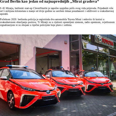
Grad Berlin kao jedan od najnaprednijih „Mirai gradova“
S 45 Miraija, berlinski start-up CleverShuttle je započeo uspješnu priču ovog vida prijevoda. Prijeđenih više
od 5 milijuna kilometara u manje od dvije godine su savršeni dokaz pouzdanosti i održivosti u svakodnevnoj
uporabi.
Početkom 2020. berlinska policija je registrirala dva automobila Toyota Mirai i redovito ih koristi u
svakodnevnom obavljanju poslova. Ti Miraiji su u cijelosti opremljeni sirenom, radio opremom, svjetlosnom
signalizacijom te su obojani u tipične policijske boje plavu i srebrnu.