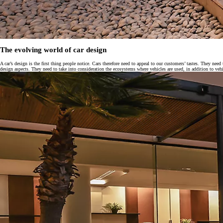
The evolving world of car design
A car’s design is the first thing people notice. Cars therefore need to appeal to our customers’ tastes. They nee
design aspects. They need to take into consideration the ecosystems where vehicles are used, in addition to v