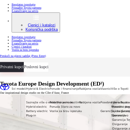
Besplatno isprobajte
Pronađite Toyota partnera
E-naručivanje na servis
Cjenici i katalozi
Korisnička podrška
Besplatno isprobajte
Pronađite Toyota partnera
E-naručivanje na servis
Cjenici i katalozi
Vozila za brzu isporuku
Preskoči na glavni sadržaj
(Press Enter)
Privatni kupci
Poslovni kupci
Toyota Europe Design Development (ED²)
Svi modeli
Hybrid & Electric
Ponude i finansiranje
Rabljena vozila
Vlasnici
Više o Toyoti
Our inspirational design studio on the Côte d’Azur, France
Saznajte više o elektrificiranim vozilima
Posebne ponude
Rabljena vozila
Posebne ponude za v
Više o Toyota
Hybrid electric
Ponuda Staro za novo
Novosti i dog
Posebne pon
Battery electric
Vozila za brzu isporuku
Garancija i osiguran
Toyota Gazoo
Plug-in
Sponzorstvo
Garancija
Garancija To
Osiguranje
Osiguranje z