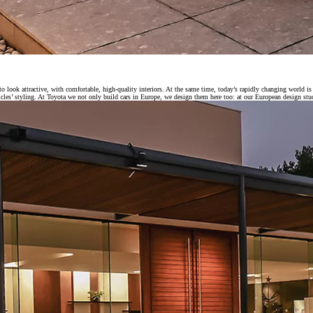
d to look attractive, with comfortable, high-quality interiors. At the same time, today’s rapidly changing world i
ehicles’ styling. At Toyota we not only build cars in Europe, we design them here too: at our European design