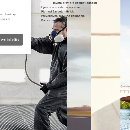
Toyota provjera kompatibilnosti
Cjenovnici dodatne opreme
Plan održavanja hibrida
žali funkcije
Preventivna servisna kampanja
 s našim
Pomoć na cesti
 sve kolačiće