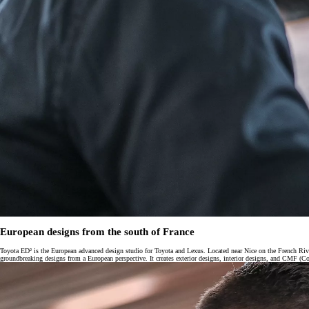
European designs from the south of France
Toyota ED² is the European advanced design studio for Toyota and Lexus. Located near Nice on the French Rivi
groundbreaking designs from a European perspective. It creates exterior designs, interior designs, and CMF (Col