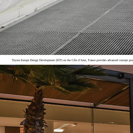
Toyota Europe Design Development (ED²) on the Côte d’Azur, France provides advanced concept pro