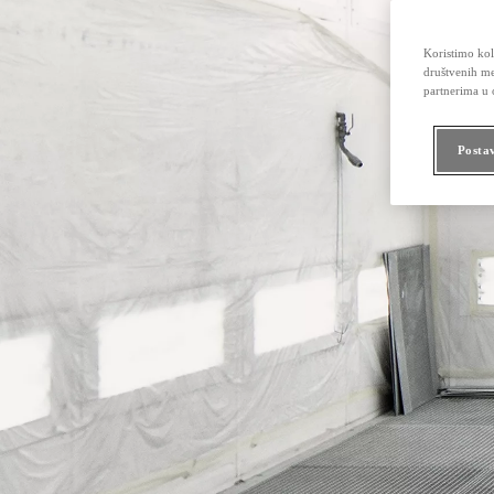
Koristimo kola
društvenih me
partnerima u o
Posta