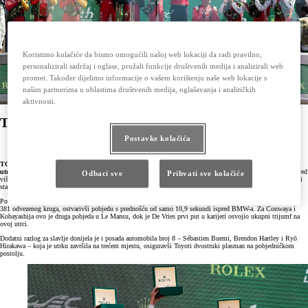
Koristimo kolačiće da bismo omogućili našoj web lokaciji da radi pravilno,
personalizirali sadržaj i oglase, pružali funkcije društvenih medija i analizirali web
promet. Također dijelimo informacije o vašem korištenju naše web lokacije s
našim partnerima u oblastima društvenih medija, oglašavanja i analitičkih
aktivnosti.
TOYOTA RACING osvojio legendarni Le Mans
Postavke kolačića
nakon epske 24-satne borbe
TOYOTA RACING vratila se na vrh najprestižnije utrke izdržljivosti na svijetu, osvojivši 94. izdanje
utrke 24 sata Le Mansa i upisavši šestu pobjedu u svojoj historiji na legendarnoj francuskoj stazi.
Pred
Odbaci sve
Prihvati sve kolačiće
više od 350.000 gledalaca, Toyota je demonstrirala vrhunsku strategiju, izdržljivost i timski duh, potvrđujući
status jednog od najuspješnijih proizvođača u FIA Svjetskom prvenstvu izdržljivosti (WEC).
Posada automobila broj 7, koju su činili Mike Conway, Kamui Kobayashi i Nyck de Vries, slavila je nakon
381 odvezenog kruga, ostvarivši pobjedu s prednošću od samo 10,9 sekundi ispred BMW-a. Za Conwaya i
Kobayashija ovo je druga pobjeda u Le Mansu, dok je De Vries prvi put u karijeri osvojio ukupni trijumf na
ovoj utrci.
Dodatni razlog za slavlje donijela je i posada automobila broj 8 – Sébastien Buemi, Brendon Hartley i Ryō
Hirakawa – koja je utrku završila na trećem mjestu, osiguravši Toyoti dvostruki plasman na pobjedničkom
postolju.