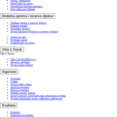
Servis i održavanje
Naručivanje na servis
Preventivna servisna kampanja
Plan održavanja hibrida
Dodatna oprema i rezervni dijelovi
Dodatna oprema i rezervni dijelovi
Dodatna oprema
Originalni dijelovi
Toyota boutique
(Otvara se u novom prozoru)
Pomoć na cesti
Povezane usluge
E-naručivanje na servis
Više o Toyoti
Više o Toyoti
Više o Toyota BH d.o.o.
Novosti i događaji
Toyota Gazoo Racing
Sigurnost
Sigurnost
T-Mate
Toyota Safety Sense
Aktivna sigurnost
Pasivna sigurnost
Parkirni sustavi pomoći
Sustav kontrole upravljanja radi izbjegavanja pješaka
Toyotin automatski sustav održavanja udaljenosti
Kvaliteta
Kvaliteta
Konstrukcija kvalitete