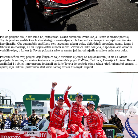
Put do pobjede bio je sve samo ne jednostavan. Nakon skromnih kvalifikacija i starta iz sredine poretka,
Toyota je utrku gradila kroz hrabru strategiju zaustavljanja u boksu, odličan tempo i besprijekornu timsku
koordinaciju. Oba automobila suočila su se s izazovima tokom utrke, uključujući probušenu gumu, kazne i
tehničke intervencije, ali su uspjela ostati u borbi za vrh. Završnica utrke donijela je spektakularan obračun
vodećih ekipa, u kojem je Toyota pokazala zašto se smatra jednim od mjerila u svijetu endurance utrka.
Posebnu težinu ovoj pobjedi daje činjenica da je ostvarena u jednoj od najkonkurentnijih era Le Mansa
posljednjih godina, uz snažnu konkurenciju proizvođača poput BMW-a, Cadillaca, Ferrarija i Alpinea. Brojni
analitičari i ljubitelji motorsporta istaknuli su da je Toyota do pobjede stigla zahvaljujući vrhunskoj strategiji i
upravljanju utrkom, pretvorivši start izvan samog vrha u historijski trijumf.