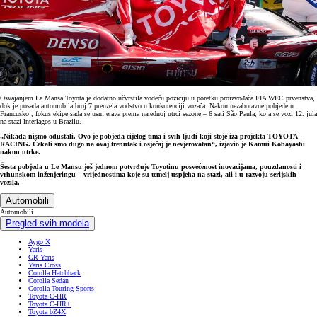
Osvajanjem Le Mansa Toyota je dodatno učvrstila vodeću poziciju u poretku proizvođača FIA WEC prvenstva,
dok je posada automobila broj 7 preuzela vodstvo u konkurenciji vozača. Nakon nezaboravne pobjede u
Francuskoj, fokus ekipe sada se usmjerava prema narednoj utrci sezone – 6 sati São Paula, koja se vozi 12. jula
na stazi Interlagos u Brazilu.
„Nikada nismo odustali. Ovo je pobjeda cijelog tima i svih ljudi koji stoje iza projekta TOYOTA
RACING. Čekali smo dugo na ovaj trenutak i osjećaj je nevjerovatan“, izjavio je Kamui Kobayashi
nakon utrke.
Šesta pobjeda u Le Mansu još jednom potvrđuje Toyotinu posvećenost inovacijama, pouzdanosti i
vrhunskom inženjeringu – vrijednostima koje su temelj uspjeha na stazi, ali i u razvoju serijskih
vozila.
Automobili
Automobili
Pregled svih modela
Aygo X
Yaris
GR Yaris
Yaris Cross
Corolla Hatchback
Corolla Sedan
Corolla Touring Sports
Toyota C-HR
Toyota C-HR+
Toyota bZ4X