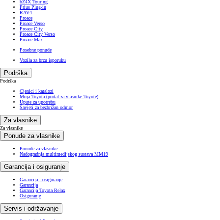
bZ4X Touring
Prius Plug-in
RAV4
Proace
Proace Verso
Proace City
Proace City Verso
Proace Max
Posebne ponude
Vozila za brzu isporuku
Podrška
Podrška
Cjenici i katalozi
Moja Toyota (portal za vlasnike Toyote)
Upute za upotrebu
Savjeti za bezbrižan odmor
Za vlasnike
Za vlasnike
Ponude za vlasnike
Ponude za vlasnike
Nadogradnja multimedijskog sustava MM19
Garancija i osiguranje
Garancija i osiguranje
Garancija
Garancija Toyota Relax
Osiguranje
Servis i održavanje