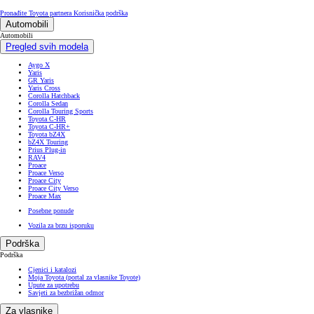
Pronađite Toyota partnera
Korisnička podrška
Automobili
Automobili
Pregled svih modela
Aygo X
Yaris
GR Yaris
Yaris Cross
Corolla Hatchback
Corolla Sedan
Corolla Touring Sports
Toyota C-HR
Toyota C-HR+
Toyota bZ4X
bZ4X Touring
Prius Plug-in
RAV4
Proace
Proace Verso
Proace City
Proace City Verso
Proace Max
Posebne ponude
Vozila za brzu isporuku
Podrška
Podrška
Cjenici i katalozi
Moja Toyota (portal za vlasnike Toyote)
Upute za upotrebu
Savjeti za bezbrižan odmor
Za vlasnike