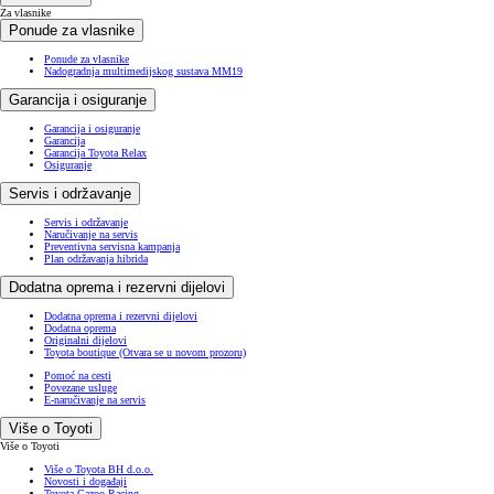
Za vlasnike
Ponude za vlasnike
Ponude za vlasnike
Nadogradnja multimedijskog sustava MM19
Garancija i osiguranje
Garancija i osiguranje
Garancija
Garancija Toyota Relax
Osiguranje
Servis i održavanje
Servis i održavanje
Naručivanje na servis
Preventivna servisna kampanja
Plan održavanja hibrida
Dodatna oprema i rezervni dijelovi
Dodatna oprema i rezervni dijelovi
Dodatna oprema
Originalni dijelovi
Toyota boutique
(Otvara se u novom prozoru)
Pomoć na cesti
Povezane usluge
E-naručivanje na servis
Više o Toyoti
Više o Toyoti
Više o Toyota BH d.o.o.
Novosti i događaji
Toyota Gazoo Racing