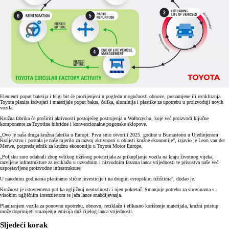
Elementi poput baterija i felgi bit će procijenjeni u pogledu mogućnosti obnove, prenamjene ili recikliranja.
Toyota planira izdvajati i materijale poput bakra, čelika, aluminija i plastike za upotrebu u proizvodnji novih
vozila.
Kružna fabrika će proširiti aktivnosti postojećeg postrojenja u Wałbrzychu, koje već proizvodi ključne
komponente za Toyotine hibridne i konvencionalne pogonske sklopove.
„Ovo je naša druga kružna fabrika u Europi. Prvu smo otvorili 2025. godine u Burnastonu u Ujedinjenom
Kraljevstvu i postala je naše mjerilo za razvoj aktivnosti u oblasti kružne ekonomije“, izjavio je Leon van der
Merwe, potpredsjednik za kružnu ekonomiju u Toyota Motor Europe.
„Poljsku smo odabrali zbog velikog tržišnog potencijala za prikupljanje vozila na kraju životnog vijeka,
razvijene infrastrukture za reciklažu u uzvodnim i nizvodnim fazama lanca vrijednosti te prisustva naše već
uspostavljene proizvodne infrastrukture.
U narednim godinama planiramo slične investicije i na drugim evropskim tržištima“, dodao je.
Kružnost je istovremeno put ka ugljičnoj neutralnosti i njen pokretač. Smanjuje potrebu za sirovinama s
visokim ugljičnim intenzitetom te jača lance snabdijevanja.
Planiranjem vozila za ponovnu upotrebu, obnovu, reciklažu i efikasno korištenje materijala, kružni pristup
može doprinijeti smanjenju emisija duž cijelog lanca vrijednosti.
Sljedeći korak