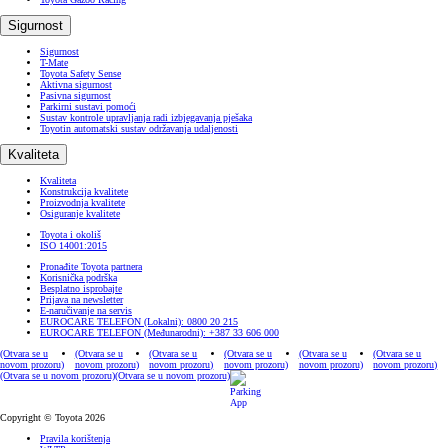
Sigurnost
Sigurnost
T-Mate
Toyota Safety Sense
Aktivna sigurnost
Pasivna sigurnost
Parkirni sustavi pomoći
Sustav kontrole upravljanja radi izbjegavanja pješaka
Toyotin automatski sustav održavanja udaljenosti
Kvaliteta
Kvaliteta
Konstrukcija kvalitete
Proizvodnja kvalitete
Osiguranje kvalitete
Toyota i okoliš
ISO 14001:2015
Pronađite Toyota partnera
Korisnička podrška
Besplatno isprobajte
Prijava na newsletter
E-naručivanje na servis
EUROCARE TELEFON (Lokalni): 0800 20 215
EUROCARE TELEFON (Međunarodni): +387 33 606 000
(Otvara se u
(Otvara se u
(Otvara se u
(Otvara se u
(Otvara se u
(Otvara se u
novom prozoru)
novom prozoru)
novom prozoru)
novom prozoru)
novom prozoru)
novom prozoru)
(Otvara se u novom prozoru)
(Otvara se u novom prozoru)
Copyright © Toyota 2026
Pravila korištenja