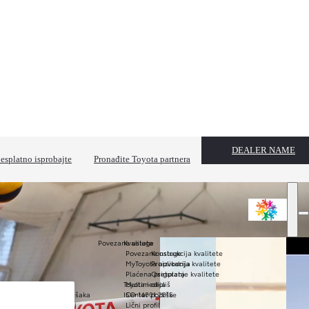
DEALER NAME
esplatno isprobajte
Pronađite Toyota partnera
Povezane usluge
Kvaliteta
Povezane usluge
Konstrukcija kvalitete
MyToyota aplikacija
Proizvodnja kvalitete
Plaćena pretplata
Osiguranje kvalitete
Toyota i okoliš
Multimedija
a radi izbjegavanja pješaka
ISO 14001:2015
Centar podrške
 održavanja udaljenosti
Lični profil