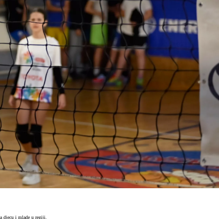
 djecu i mlade u regiji.