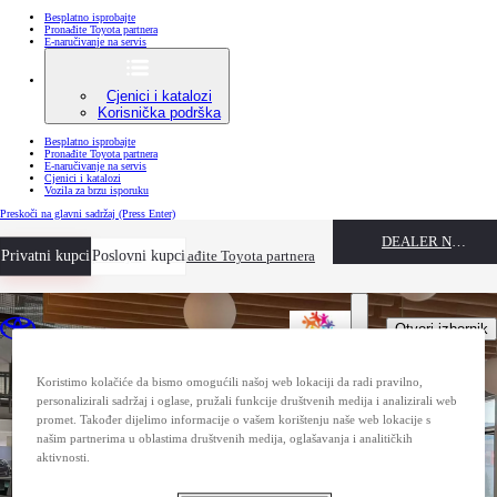
Besplatno isprobajte
Pronađite Toyota partnera
E-naručivanje na servis
Cjenici i katalozi
Korisnička podrška
Besplatno isprobajte
Pronađite Toyota partnera
E-naručivanje na servis
Cjenici i katalozi
Vozila za brzu isporuku
Preskoči na glavni sadržaj
(Press Enter)
DEALER NAME
Privatni kupci
Besplatno isprobajte
Poslovni kupci
Pronađite Toyota partnera
Otvori izbornik
Koristimo kolačiće da bismo omogućili našoj web lokaciji da radi pravilno,
personalizirali sadržaj i oglase, pružali funkcije društvenih medija i analizirali web
promet. Također dijelimo informacije o vašem korištenju naše web lokacije s
našim partnerima u oblastima društvenih medija, oglašavanja i analitičkih
aktivnosti.