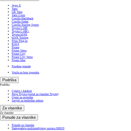
Aygo X
Yaris
GR Yaris
Yaris Cross
Corolla Hatchback
Corolla Sedan
Corolla Touring Sports
Toyota C-HR
Toyota C-HR+
Toyota bZ4X
bZ4X Touring
Prius Plug-in
RAV4
Proace
Proace Verso
Proace City
Proace City Verso
Proace Max
Posebne ponude
Vozila za brzu isporuku
Podrška
Podrška
Cjenici i katalozi
Moja Toyota (portal za vlasnike Toyote)
Upute za upotrebu
Savjeti za bezbrižan odmor
Za vlasnike
Za vlasnike
Ponude za vlasnike
Ponude za vlasnike
Nadogradnja multimedijskog sustava MM19