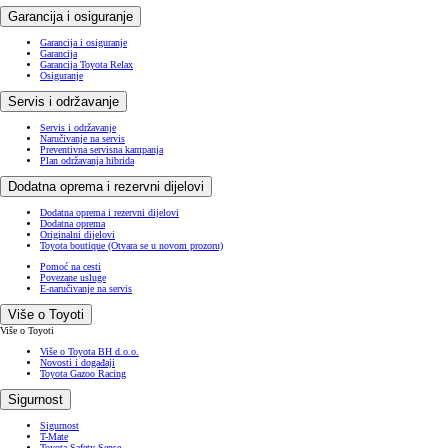
Garancija i osiguranje
Garancija i osiguranje
Garancija
Garancija Toyota Relax
Osiguranje
Servis i održavanje
Servis i održavanje
Naručivanje na servis
Preventivna servisna kampanja
Plan održavanja hibrida
Dodatna oprema i rezervni dijelovi
Dodatna oprema i rezervni dijelovi
Dodatna oprema
Originalni dijelovi
Toyota boutique
(Otvara se u novom prozoru)
Pomoć na cesti
Povezane usluge
E-naručivanje na servis
Više o Toyoti
Više o Toyoti
Više o Toyota BH d.o.o.
Novosti i događaji
Toyota Gazoo Racing
Sigurnost
Sigurnost
T-Mate
Toyota Safety Sense