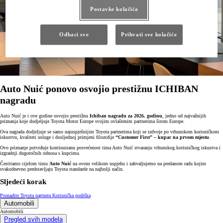
Postavke kolačića
Odbaci sve
Prihvati sve kolačiće
Auto Nuić ponovo osvojio prestižnu ICHIBAN
nagradu
Auto Nuić je i ove godine osvojio prestižnu
Ichiban nagradu za 2026. godinu
, jedno od najvažnijih
priznanja koje dodjeljuje Toyota Motor Europe svojim ovlaštenim partnerima širom Europe.
Ova nagrada dodjeljuje se samo najuspješnijim Toyota partnerima koji se izdvoje po vrhunskom korisničkom
iskustvu, kvaliteti usluge i dosljednoj primjeni filozofije
“Customer First” – kupac na prvom mjestu
.
Ovo priznanje potvrđuje kontinuiranu posvećenost tima Auto Nuić stvaranju vrhunskog korisničkog iskustva i
izgradnji dugoročnih odnosa s kupcima.
Čestitamo cijelom timu
Auto Nuić
na ovom velikom uspjehu i zahvaljujemo na predanom radu kojim
svakodnevno predstavljaju Toyota standarde na najbolji način.
Sljedeći korak
Pronađite Toyota partnera
Korisnička podrška
Automobili
Automobili
Pregled svih modela