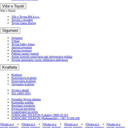
Više o Toyoti
Više o Toyoti
Više o Toyota BH d.o.o.
Novosti i događaji
Toyota Gazoo Racing
Sigurnost
Sigurnost
T-Mate
Toyota Safety Sense
Aktivna sigurnost
Pasivna sigurnost
Parkirni sustavi pomoći
Sustav kontrole upravljanja radi izbjegavanja pješaka
Toyotin automatski sustav održavanja udaljenosti
Kvaliteta
Kvaliteta
Konstrukcija kvalitete
Proizvodnja kvalitete
Osiguranje kvalitete
Toyota i okoliš
ISO 14001:2015
Pronađite Toyota partnera
Korisnička podrška
Besplatno isprobajte
Prijava na newsletter
E-naručivanje na servis
EUROCARE TELEFON (Lokalni): 0800 20 215
EUROCARE TELEFON (Međunarodni): +387 33 606 000
(Otvara se u
(Otvara se u
(Otvara se u
(Otvara se u
(Otvara se u
(Otvara se u
novom prozoru)
novom prozoru)
novom prozoru)
novom prozoru)
novom prozoru)
novom prozoru)