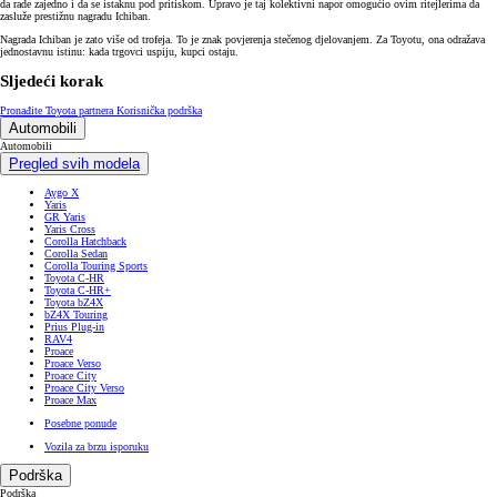
da rade zajedno i da se istaknu pod pritiskom. Upravo je taj kolektivni napor omogućio ovim ritejlerima da
zasluže prestižnu nagradu Ichiban.
Nagrada Ichiban je zato više od trofeja. To je znak povjerenja stečenog djelovanjem. Za Toyotu, ona odražava
jednostavnu istinu: kada trgovci uspiju, kupci ostaju.
Sljedeći korak
Pronađite Toyota partnera
Korisnička podrška
Automobili
Automobili
Pregled svih modela
Aygo X
Yaris
GR Yaris
Yaris Cross
Corolla Hatchback
Corolla Sedan
Corolla Touring Sports
Toyota C-HR
Toyota C-HR+
Toyota bZ4X
bZ4X Touring
Prius Plug-in
RAV4
Proace
Proace Verso
Proace City
Proace City Verso
Proace Max
Posebne ponude
Vozila za brzu isporuku
Podrška
Podrška