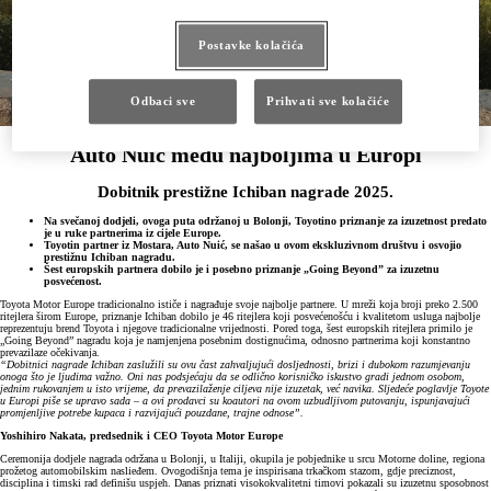
Postavke kolačića
Odbaci sve
Prihvati sve kolačiće
Auto Nuić među najboljima u Europi
Dobitnik prestižne Ichiban nagrade 2025.
Na svečanoj dodjeli, ovoga puta održanoj u Bolonji, Toyotino priznanje za izuzetnost predato
je u ruke partnerima iz cijele Europe.
Toyotin partner iz Mostara, Auto Nuić, se našao u ovom ekskluzivnom društvu i osvojio
prestižnu Ichiban nagradu.
Šest europskih partnera dobilo je i posebno priznanje „Going Beyond” za izuzetnu
posvećenost.
Toyota Motor Europe tradicionalno ističe i nagrađuje svoje najbolje partnere. U mreži koja broji preko 2.500
ritejlera širom Europe, priznanje Ichiban dobilo je 46 ritejlera koji posvećenošću i kvalitetom usluga najbolje
reprezentuju brend Toyota i njegove tradicionalne vrijednosti. Pored toga, šest europskih ritejlera primilo je
„Going Beyond” nagradu koja je namjenjena posebnim dostignućima, odnosno partnerima koji konstantno
prevazilaze očekivanja.
“Dobitnici nagrade Ichiban zaslužili su ovu čast zahvaljujući dosljednosti, brizi i dubokom razumjevanju
onoga što je ljudima važno. Oni nas podsjećaju da se odlično korisničko iskustvo gradi jednom osobom,
jednim rukovanjem u isto vrijeme, da prevazilaženje ciljeva nije izuzetak, već navika. Sljedeće poglavlje Toyote
u Europi piše se upravo sada – a ovi prodavci su koautori na ovom uzbudljivom putovanju, ispunjavajući
promjenljive potrebe kupaca i razvijajući pouzdane, trajne odnose”.
Yoshihiro Nakata, predsednik i CEO Toyota Motor Europe
Ceremonija dodjele nagrada održana u Bolonji, u Italiji, okupila je pobjednike u srcu Motorne doline, regiona
prožetog automobilskim naslieđem. Ovogodišnja tema je inspirisana trkačkom stazom, gdje preciznost,
disciplina i timski rad definišu uspjeh. Danas priznati visokokvalitetni timovi pokazali su izuzetnu sposobnost