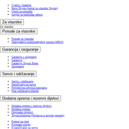
Cjenici i katalozi
Moja Toyota (portal za vlasnike Toyote)
Upute za upotrebu
Savjeti za bezbrižan odmor
Za vlasnike
Za vlasnike
Ponude za vlasnike
Ponude za vlasnike
Nadogradnja multimedijskog sustava MM19
Garancija i osiguranje
Garancija i osiguranje
Garancija
Garancija Toyota Relax
Osiguranje
Servis i održavanje
Servis i održavanje
Naručivanje na servis
Preventivna servisna kampanja
Plan održavanja hibrida
Dodatna oprema i rezervni dijelovi
Dodatna oprema i rezervni dijelovi
Dodatna oprema
Originalni dijelovi
Toyota boutique
(Otvara se u novom prozoru)
Pomoć na cesti
Povezane usluge
E-naručivanje na servis