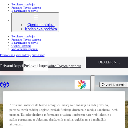
Besplatno isprobajte
Pronađite Toyota partnera
E-naručivanje na servis
Cjenici i katalozi
Korisnička podrška
Besplatno isprobajte
Pronađite Toyota partnera
E-naručivanje na servis
Cjenici i katalozi
Vozila za brzu isporuku
Preskoči na glavni sadržaj
(Press Enter)
DEALER NAME
Privatni kupci
Besplatno isprobajte
Poslovni kupci
Pronađite Toyota partnera
Otvori izbornik
Koristimo kolačiće da bismo omogućili našoj web lokaciji da radi pravilno,
personalizirali sadržaj i oglase, pružali funkcije društvenih medija i analizirali web
promet. Također dijelimo informacije o vašem korištenju naše web lokacije s
našim partnerima u oblastima društvenih medija, oglašavanja i analitičkih
aktivnosti.