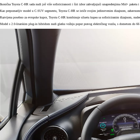
Ikonična Toyota C-HR sada nudi još više sofisticiranosti i širi izbor zahvaljujući unapređenjima Mid+ paketa
Kao prepoznatljiv model u C-SUV segmentu, Toyota C-HR se ističe svojim jedinstvenim dizajnom, zabavnom 
Razvijena posebno za evropske kupce, Toyota C-HR kombinuje siluetu kupea sa sofisticiranim dizajnom, nudeći 
Model s 2.0-litarskim plug-in hibridom nudi glatku vožnju poput pravog električnog vozila, s dometom do 