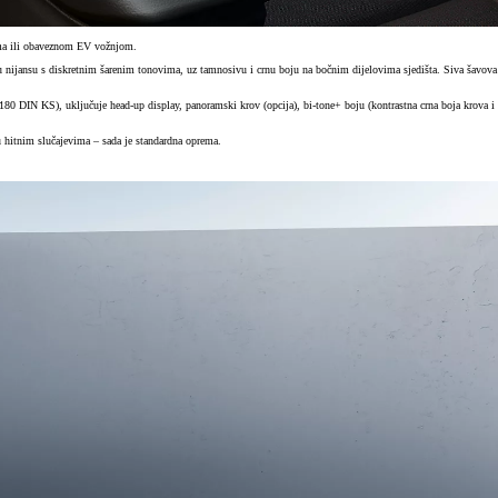
jama ili obaveznom EV vožnjom.
vu nijansu s diskretnim šarenim tonovima, uz tamnosivu i crnu boju na bočnim dijelovima sjedišta. Siva šavova
 DIN KS), uključuje head-up display, panoramski krov (opcija), bi-tone+ boju (kontrastna crna boja krova i
u hitnim slučajevima – sada je standardna oprema.