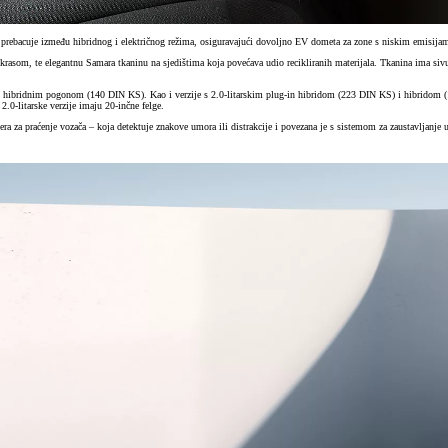
ski prebacuje između hibridnog i električnog režima, osiguravajući dovoljno EV dometa za zone s niskim emisi
ukrasom, te elegantnu Samara tkaninu na sjedištima koja povećava udio recikliranih materijala. Tkanina ima si
ibridnim pogonom (140 DIN KS). Kao i verzije s 2.0-litarskim plug-in hibridom (223 DIN KS) i hibridom (180
.0-litarske verzije imaju 20-inčne felge.
a za praćenje vozača – koja detektuje znakove umora ili distrakcije i povezana je s sistemom za zaustavljanje 