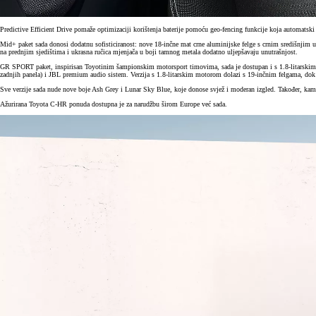
Predictive Efficient Drive pomaže optimizaciji korištenja baterije pomoću geo-fencing funkcije koja automat
Mid+ paket sada donosi dodatnu sofisticiranost: nove 18-inčne mat crne aluminijske felge s crnim središnjim 
na prednjim sjedištima i ukrasna ručica mjenjača u boji tamnog metala dodatno uljepšavaju unutrašnjost.
GR SPORT paket, inspirisan Toyotinim šampionskim motorsport timovima, sada je dostupan i s 1.8-litarskim h
zadnjih panela) i JBL premium audio sistem. Verzija s 1.8-litarskim motorom dolazi s 19-inčnim felgama, dok 2
Sve verzije sada nude nove boje Ash Grey i Lunar Sky Blue, koje donose svjež i moderan izgled. Također, kamer
Ažurirana Toyota C-HR ponuda dostupna je za narudžbu širom Europe već sada.