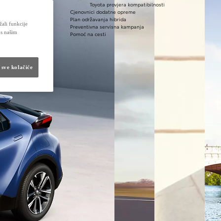
Toyota provjera kompatibilnosti
Cjenovnici dodatne opreme
Plan održavanja hibrida
žali funkcije
Preventivna servisna kampanja
 s našim
Pomoć na cesti
 sve kolačiće