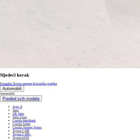
Sljedeći korak
Pronađite Toyota partnera
Korisnička podrška
Automobili
Automobili
Pregled svih modela
Aygo X
Yaris
GR Yaris
Yaris Cross
Corolla Hatchback
Corolla Sedan
Corolla Touring Sports
Toyota C-HR
Toyota C-HR+
Toyota bZ4X