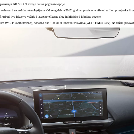
 i proširenju GR SPORT verzije na sve pogonske opcije.
vožnjom i naprednim tehnologijama. Od svog debija 2017. godine, prodano je više od milion primjeraka šir
uzbudljivo iskustvo vožnje i izuzetno efikasne plug-in hibridne i hibridne pogone.
66 km (WLTP kombinovano), odnosno oko 100 km u urbanim uslovima (WLTP EAER City). Na dužim putovanjima, 