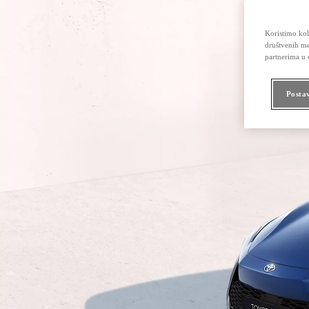
Koristimo kola
društvenih me
partnerima u o
Posta