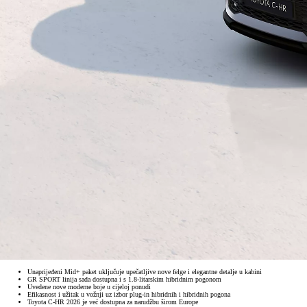
Unaprijeđeni Mid+ paket uključuje upečatljive nove felge i elegantne detalje u kabini
GR SPORT linija sada dostupna i s 1.8-litarskim hibridnim pogonom
Uvedene nove moderne boje u cijeloj ponudi
Efikasnost i užitak u vožnji uz izbor plug-in hibridnih i hibridnih pogona
Toyota C-HR 2026 je već dostupna za narudžbu širom Europe