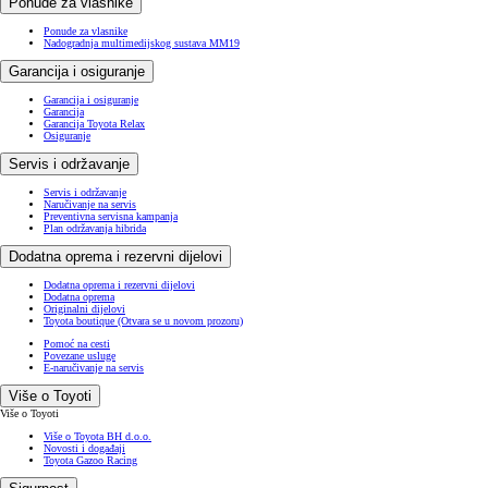
Ponude za vlasnike
Ponude za vlasnike
Nadogradnja multimedijskog sustava MM19
Garancija i osiguranje
Garancija i osiguranje
Garancija
Garancija Toyota Relax
Osiguranje
Servis i održavanje
Servis i održavanje
Naručivanje na servis
Preventivna servisna kampanja
Plan održavanja hibrida
Dodatna oprema i rezervni dijelovi
Dodatna oprema i rezervni dijelovi
Dodatna oprema
Originalni dijelovi
Toyota boutique
(Otvara se u novom prozoru)
Pomoć na cesti
Povezane usluge
E-naručivanje na servis
Više o Toyoti
Više o Toyoti
Više o Toyota BH d.o.o.
Novosti i događaji
Toyota Gazoo Racing