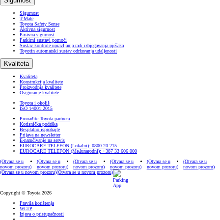
Sigurnost
Sigurnost
T-Mate
Toyota Safety Sense
Aktivna sigurnost
Pasivna sigurnost
Parkirni sustavi pomoći
Sustav kontrole upravljanja radi izbjegavanja pješaka
Toyotin automatski sustav održavanja udaljenosti
Kvaliteta
Kvaliteta
Konstrukcija kvalitete
Proizvodnja kvalitete
Osiguranje kvalitete
Toyota i okoliš
ISO 14001:2015
Pronađite Toyota partnera
Korisnička podrška
Besplatno isprobajte
Prijava na newsletter
E-naručivanje na servis
EUROCARE TELEFON (Lokalni): 0800 20 215
EUROCARE TELEFON (Međunarodni): +387 33 606 000
(Otvara se u
(Otvara se u
(Otvara se u
(Otvara se u
(Otvara se u
(Otvara se u
novom prozoru)
novom prozoru)
novom prozoru)
novom prozoru)
novom prozoru)
novom prozoru)
(Otvara se u novom prozoru)
(Otvara se u novom prozoru)
Copyright © Toyota 2026
Pravila korištenja
WLTP
Izjava o pristupačnosti