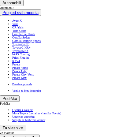
Automobili
Automobili
Pregled svih modela
Aygo X
Yaris
GR Yaris
Yaris Cross
Corolla Hatchback
Corolla Sedan
Corolla Touring Sports
Toyota C-HR
Toyota C-HR+
Toyota bZ4X
bZ4X Touring
Prius Plug-in
RAV4
Proace
Proace Verso
Proace City
Proace City Verso
Proace Max
Posebne ponude
Vozila za brzu isporuku
Podrška
Podrška
Cjenici i katalozi
Moja Toyota (portal za vlasnike Toyote)
Upute za upotrebu
Savjeti za bezbrižan odmor
Za vlasnike
Za vlasnike