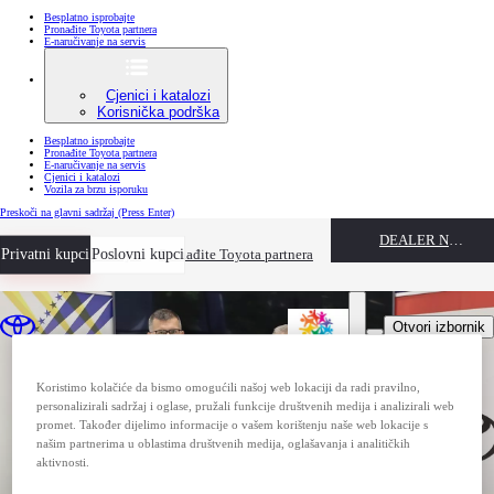
Besplatno isprobajte
Pronađite Toyota partnera
E-naručivanje na servis
Cjenici i katalozi
Korisnička podrška
Besplatno isprobajte
Pronađite Toyota partnera
E-naručivanje na servis
Cjenici i katalozi
Vozila za brzu isporuku
Preskoči na glavni sadržaj
(Press Enter)
DEALER NAME
Privatni kupci
Besplatno isprobajte
Poslovni kupci
Pronađite Toyota partnera
Otvori izbornik
Koristimo kolačiće da bismo omogućili našoj web lokaciji da radi pravilno,
personalizirali sadržaj i oglase, pružali funkcije društvenih medija i analizirali web
promet. Također dijelimo informacije o vašem korištenju naše web lokacije s
našim partnerima u oblastima društvenih medija, oglašavanja i analitičkih
aktivnosti.