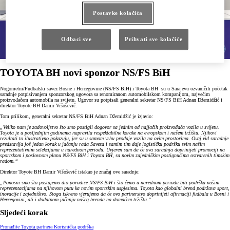
Postavke kolačića
Odbaci sve
Prihvati sve kolačiće
TOYOTA BH novi sponzor NS/FS BiH
Nogometni/Fudbalski savez Bosne i Hercegovine (NS/FS BiH) i Toyota BH su u Sarajevu ozvaničili početak
saradnje potpisivanjem sponzorskog ugovora sa renomiranom automobilskom kompanijom, najvećim
proizvođačem automobila na svijetu. Ugovor su potpisali generalni sekretar NS/FS BiH Adnan Džemidžić i
direktor Toyote BH Damir Višošević.
Tom prilikom, generalni sekretar NS/FS BiH Adnan Džemidžić je izjavio:
„Veliko nam je zadovoljstvo što smo postigli dogovor sa jednim od najjačih proizvođača vozila u svijetu.
Toyota je u posljednjim godinama napravila respektabilne korake na evropskom i našem tržištu. Njihovi
rezultati to ilustrativno pokazuju, jer su u samom vrhu prodaje vozila na ovim prostorima. Ovaj vid saradnje
predstavlja još jedan korak u jačanju rada Saveza i samim tim daje logističku podršku svim našim
reprezentativnim selekcijama u narednom periodu. Uvjeren sam da će ova saradnja doprinijeti promociji na
sportskom i poslovnom planu NS/FS BiH i Toyota BH, sa novim zajedničkim postignućima ostvarenih timskim
radom.“
Direktor Toyote BH Damir Višošević istakao je značaj ove saradnje:
„Ponosni smo što postajemo dio porodice NS/FS BiH i što ćemo u narednom periodu biti podrška našim
reprezentacijama na njihovom putu ka novim sportskim uspjesima. Toyota kao globalni brend podržava sport,
inovacije i zajedništvo. Stoga iskreno vjerujemo da će ovo partnerstvo doprinijeti afirmaciji fudbala u Bosni i
Hercegovini, ali i dodatnom jačanju našeg brenda na domaćem tržištu.“
Sljedeći korak
Pronađite Toyota partnera
Korisnička podrška