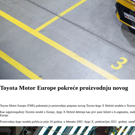
Toyota Motor Europe pokreće proizvodnju novog
Toyota Motor Europe (TME) pokrenula je proizvodnju potpuno novog Toyota Aygo X Hybrid modela u Toyo
Kao najpristupačniji Toyotin model u Europi, Aygo X Hybrid debituje kao prvi puni hibrid u A-segmentu, nude
Europi.
Proizvodnja Aygо modela počela je prije 20 godina, u februaru 2005. Aygo X, predstavljen 2021. godine, označi