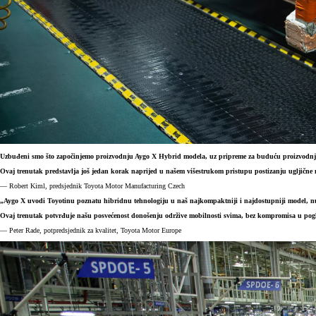
Uzbuđeni smo što započinjemo proizvodnju Aygo X Hybrid modela, uz pripreme za buduću proizvodnju b
Ovaj trenutak predstavlja još jedan korak naprijed u našem višestrukom pristupu postizanju ugljične
— Robert Kiml, predsjednik Toyota Motor Manufacturing Czech
„Aygo X uvodi Toyotinu poznatu hibridnu tehnologiju u naš najkompaktniji i najdostupniji model, nu
Ovaj trenutak potvrđuje našu posvećenost donošenju održive mobilnosti svima, bez kompromisa u pogl
— Peter Rade, potpredsjednik za kvalitet, Toyota Motor Europe