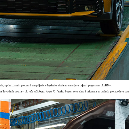
 optimiziranih procesa i unaprijeđene logistike dodatno smanjuju utjecaj pogona na okoliš**.
Toyotinih vozila – uključujući Aygo, Aygo X i Yaris. Pogon se ujedno i priprema za buduću proizvodnju bateri