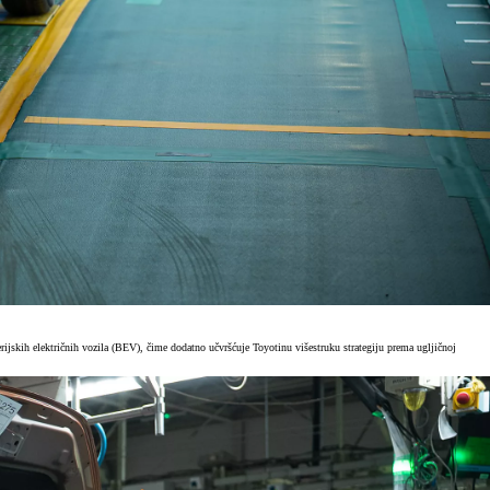
jskih električnih vozila (BEV), čime dodatno učvršćuje Toyotinu višestruku strategiju prema ugljičnoj