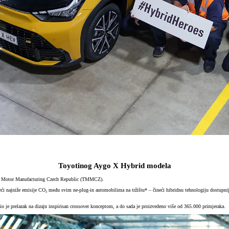
Toyotinog Aygo X Hybrid modela
ta Motor Manufacturing Czech Republic (TMMCZ).
ći najniže emisije CO₂ među svim ne-plug-in automobilima na tržištu* – čineći hibridnu tehnologiju dostupni
o je prelazak na dizajn inspirisan crossover konceptom, a do sada je proizvedeno više od 365.000 primjeraka.