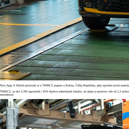
Novi Aygo X Hybrid proizvodi se u TMMCZ pogonu u Kolinu, Češka Republika, gdje upotreba novih materijala,
TMMCZ, sa oko 3.200 zaposlenih i 65% dijelova nabavljenih lokalno, do danas je proizveo više od 2,3 miliona 
neutralnosti.