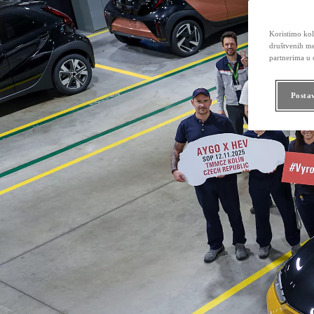
Koristimo kola
društvenih me
partnerima u o
Posta