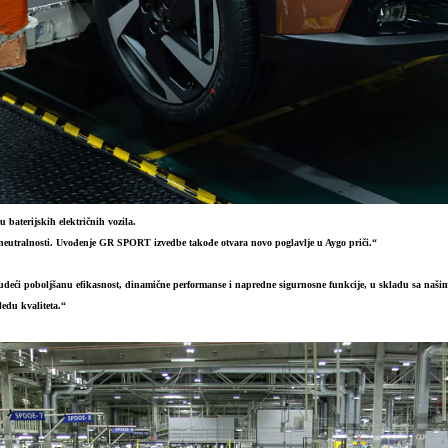
aterijskih električnih vozila.
 neutralnosti. Uvođenje GR SPORT izvedbe takođe otvara novo poglavlje u Aygo priči.“
deći poboljšanu efikasnost, dinamične performanse i napredne sigurnosne funkcije, u skladu sa našim
edu kvaliteta.“