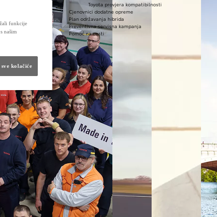
Toyota provjera kompatibilnosti
Cjenovnici dodatne opreme
Plan održavanja hibrida
žali funkcije
Preventivna servisna kampanja
 s našim
Pomoć na cesti
 sve kolačiće