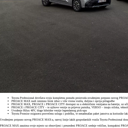
Toyota Professional dovršava svoju kompletnu ponudu proizvoda uvođenjem potpuno novog PR
PROACE MAX nudi iznimno širok izbor s više visina vozila, duljina i opcija prilagodbe
PROACE MAX, PROACE i PROACE CITY dostupni su u električnim verzijama na baterije, uz učin
PROACE i PROACE CITY – te njihove verzije za prijevoz putnika, VERSO – imaju stilska, tehnolo
Uvođenje Hilux 48V, blage hibridne verzije legendarnog pick-upa
Toyota Promise osigurava posvećenu uslugu i podršku, te nenadmašan paket jamstva za korisnike la
Uvođenjem potpuno novog PROACE MAX-a, razvoj linije lakih gospodarskih vozila Toyota Professional dosega
PROACE MAX zauzima svoje mjesto uz obnovljeni i preuređeni PROACE srednje veličine, kompaktni PROACE