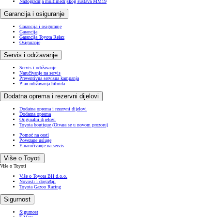
Nadogradnja multimedijskog sustava MM19
Garancija i osiguranje
Garancija i osiguranje
Garancija
Garancija Toyota Relax
Osiguranje
Servis i održavanje
Servis i održavanje
Naručivanje na servis
Preventivna servisna kampanja
Plan održavanja hibrida
Dodatna oprema i rezervni dijelovi
Dodatna oprema i rezervni dijelovi
Dodatna oprema
Originalni dijelovi
Toyota boutique
(Otvara se u novom prozoru)
Pomoć na cesti
Povezane usluge
E-naručivanje na servis
Više o Toyoti
Više o Toyoti
Više o Toyota BH d.o.o.
Novosti i događaji
Toyota Gazoo Racing
Sigurnost
Sigurnost