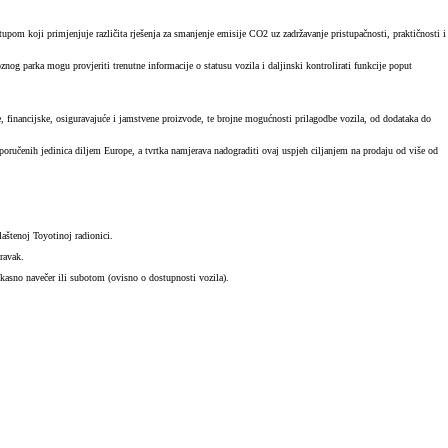
upom koji primjenjuje različita rješenja za smanjenje emisije CO2 uz zadržavanje pristupačnosti, praktičnosti i
g parka mogu provjeriti trenutne informacije o statusu vozila i daljinski kontrolirati funkcije poput
 financijske, osiguravajuće i jamstvene proizvode, te brojne mogućnosti prilagodbe vozila, od dodataka do
HYBRID ELECTRIC VOZILA
Rablje
Saznajte više o elektrificiranim vozilima
oručenih jedinica diljem Europe, a tvrtka namjerava nadograditi ovaj uspjeh ciljanjem na prodaju od više od
Provje
Besplatno isprobajte
Cjenici i kata
Bespla
aštenoj Toyotinoj radionici.
ravak.
kasno navečer ili subotom (ovisno o dostupnosti vozila).
Vozila za brzu isporuku
Besplatno isprobajte