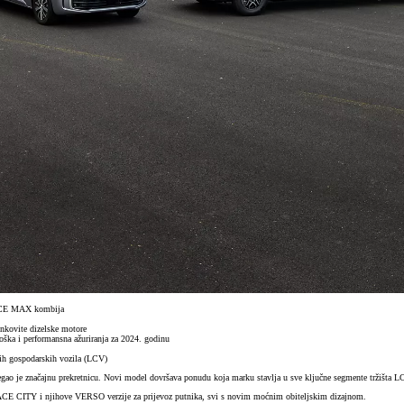
OACE MAX kombija
kovite dizelske motore
ška i performansna ažuriranja za 2024. godinu
kih gospodarskih vozila (LCV)
o je značajnu prekretnicu. Novi model dovršava ponudu koja marku stavlja u sve ključne segmente tržišta L
 CITY i njihove VERSO verzije za prijevoz putnika, svi s novim moćnim obiteljskim dizajnom.