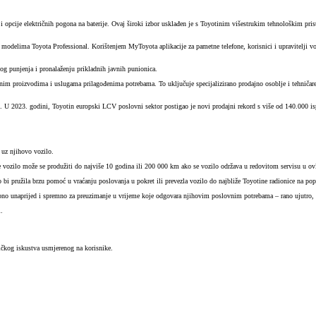
 opcije električnih pogona na baterije. Ovaj široki izbor usklađen je s Toyotinim višestrukim tehnološkim prist
elima Toyota Professional. Korištenjem MyToyota aplikacije za pametne telefone, korisnici i upravitelji vozno
og punjenja i pronalaženju prikladnih javnih punionica.
m proizvodima i uslugama prilagođenima potrebama. To uključuje specijalizirano prodajno osoblje i tehničare,
. U 2023. godini, Toyotin europski LCV poslovni sektor postigao je novi prodajni rekord s više od 140.000 isp
 uz njihovo vozilo.
 vozilo može se produžiti do najviše 10 godina ili 200 000 km ako se vozilo održava u redovitom servisu u ovl
 bi pružila brzu pomoć u vraćanju poslovanja u pokret ili prevezla vozilo do najbliže Toyotine radionice na pop
upno unaprijed i spremno za preuzimanje u vrijeme koje odgovara njihovim poslovnim potrebama – rano ujutro, 
.
ničkog iskustva usmjerenog na korisnike.