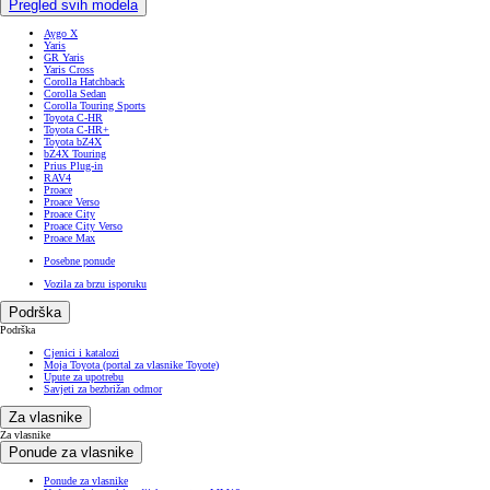
Pregled svih modela
Aygo X
Yaris
GR Yaris
Yaris Cross
Corolla Hatchback
Corolla Sedan
Corolla Touring Sports
Toyota C-HR
Toyota C-HR+
Toyota bZ4X
bZ4X Touring
Prius Plug-in
RAV4
Proace
Proace Verso
Proace City
Proace City Verso
Proace Max
Posebne ponude
Vozila za brzu isporuku
Podrška
Podrška
Cjenici i katalozi
Moja Toyota (portal za vlasnike Toyote)
Upute za upotrebu
Savjeti za bezbrižan odmor
Za vlasnike
Za vlasnike
Ponude za vlasnike
Ponude za vlasnike