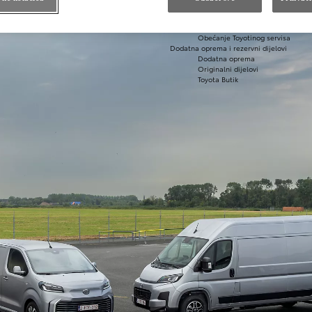
Održavanje hibridnih vozila
Kontrolni pregled vozila
Karoserija i lak
Obećanje Toyotinog servisa
Dodatna oprema i rezervni dijelovi
Dodatna oprema
Originalni dijelovi
Toyota Butik