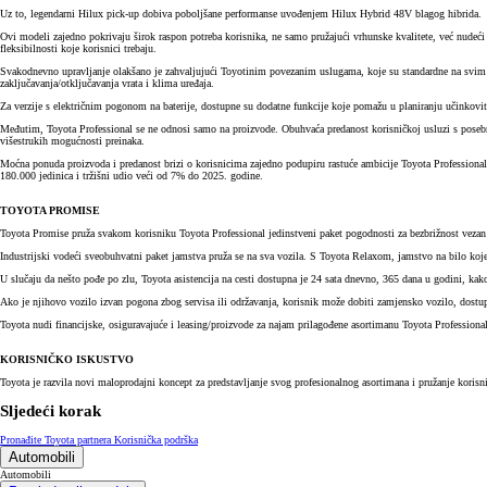
Uz to, legendarni Hilux pick-up dobiva poboljšane performanse uvođenjem Hilux Hybrid 48V blagog hibrida.
Ovi modeli zajedno pokrivaju širok raspon potreba korisnika, ne samo pružajući vrhunske kvalitete, već nudeći i
fleksibilnosti koje korisnici trebaju.
Svakodnevno upravljanje olakšano je zahvaljujući Toyotinim povezanim uslugama, koje su standardne na svim mod
zaključavanja/otključavanja vrata i klima uređaja.
Za verzije s električnim pogonom na baterije, dostupne su dodatne funkcije koje pomažu u planiranju učinkovit
Međutim, Toyota Professional se ne odnosi samo na proizvode. Obuhvaća predanost korisničkoj usluzi s posebni
višestrukih mogućnosti preinaka.
Moćna ponuda proizvoda i predanost brizi o korisnicima zajedno podupiru rastuće ambicije Toyota Professional
180.000 jedinica i tržišni udio veći od 7% do 2025. godine.
TOYOTA PROMISE
Toyota Promise pruža svakom korisniku Toyota Professional jedinstveni paket pogodnosti za bezbrižnost vezan
Industrijski vodeći sveobuhvatni paket jamstva pruža se na sva vozila. S Toyota Relaxom, jamstvo na bilo koje
U slučaju da nešto pođe po zlu, Toyota asistencija na cesti dostupna je 24 sata dnevno, 365 dana u godini, kako
Ako je njihovo vozilo izvan pogona zbog servisa ili održavanja, korisnik može dobiti zamjensko vozilo, dost
Toyota nudi financijske, osiguravajuće i leasing/proizvode za najam prilagođene asortimanu Toyota Professional
KORISNIČKO ISKUSTVO
Toyota je razvila novi maloprodajni koncept za predstavljanje svog profesionalnog asortimana i pružanje koris
Sljedeći korak
Pronađite Toyota partnera
Korisnička podrška
Automobili
Automobili