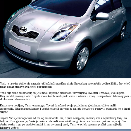
Yaris je također dobio niz nagrada, uključujući prestižnu titulu Europskog automobila godine 2021., što je još
jedan dokaz njegove kvalitete i popularnosti.
Yaris nije samo automobil; on je simbol Toyotine predanosti inovacijama, kvaliteti i zadovoljstvu kupaca.
Ovaj model pokazuje kako Toyota može kombinirati praktičnost i zabavu u vožnji s naprednom tehnologijom i
ekološkom odgovornošću.
Kroz svoju povijest, Yaris je pomogao Toyoti da učvrsti svoju poziciju na globalnom tržištu malih
automobila. Njegova popularnost i uspjeh otvorili su vrata za daljnje inovacije i postavili standarde koje drugi
slijede.
Toyota Yaris je mnogo više od malog automobila. To je priča o uspjehu, inovacijama i neprestanoj težnji za
boljim. Kroz generacije, Yaris je dokazao da mali automobili mogu imati veliko srce i još veći utjecaj. Bez
obzira vozite li ga po gradskoj gužvi ili na otvorenoj cesti, Yaris je uvijek spreman pružiti vam najbolje
iskustvo vožnje.