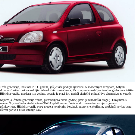
Treća generacija, lansirana 2011. godine, još je više podigla ljestvicu. S modernijim dizajnom, boljom
ekonomičnošću i još naprednijim tehnološkim značajkama, Yaris je postao ozbiljan igrač na globalnom tržištu.
Hibridna verzija, uvedena iste godine, postala je pravi hit, nudeći ekološki prihvatljivu alternativu za vozače.
Najnovija, četvrta generacija Yarisa, predstavljena 2020. godine, pravi je tehnološki dragulj. Dizajniran s
novom Toyota Global Architecture (TNGA) platformom, Yaris nudi izvanrednu vožnju, sigurnost i
učinkovitost. Hibridna verzija ovog modela kombinira benzinski motor s električnim, pružajući nevjerojatnu
uštedu goriva i niske emisije CO2.