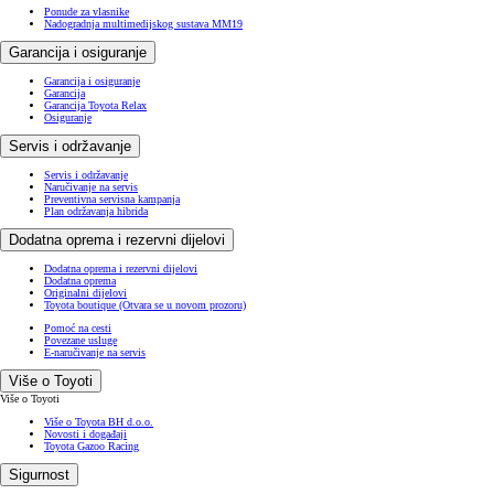
Ponude za vlasnike
Nadogradnja multimedijskog sustava MM19
Garancija i osiguranje
Garancija i osiguranje
Garancija
Garancija Toyota Relax
Osiguranje
Servis i održavanje
Servis i održavanje
Naručivanje na servis
Preventivna servisna kampanja
Plan održavanja hibrida
Dodatna oprema i rezervni dijelovi
Dodatna oprema i rezervni dijelovi
Dodatna oprema
Originalni dijelovi
Toyota boutique
(Otvara se u novom prozoru)
Pomoć na cesti
Povezane usluge
E-naručivanje na servis
Više o Toyoti
Više o Toyoti
Više o Toyota BH d.o.o.
Novosti i događaji
Toyota Gazoo Racing
Sigurnost