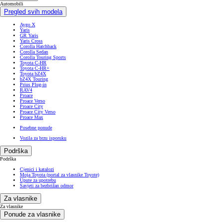
Automobili
Pregled svih modela
Aygo X
Yaris
GR Yaris
Yaris Cross
Corolla Hatchback
Corolla Sedan
Corolla Touring Sports
Toyota C-HR
Toyota C-HR+
Toyota bZ4X
bZ4X Touring
Prius Plug-in
RAV4
Proace
Proace Verso
Proace City
Proace City Verso
Proace Max
Posebne ponude
Vozila za brzu isporuku
Podrška
Podrška
Cjenici i katalozi
Moja Toyota (portal za vlasnike Toyote)
Upute za upotrebu
Savjeti za bezbrižan odmor
Za vlasnike
Za vlasnike
Ponude za vlasnike