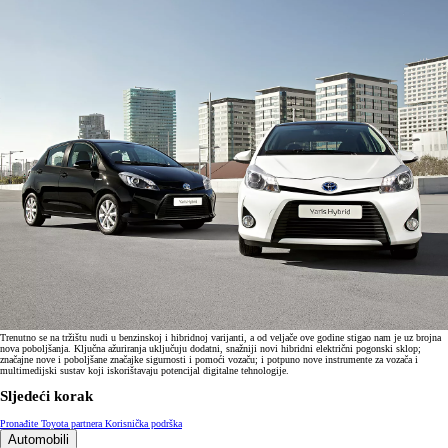
Trenutno se na tržištu nudi u benzinskoj i hibridnoj varijanti, a od veljače ove godine stigao nam je uz brojna
nova poboljšanja. Ključna ažuriranja uključuju dodatni, snažniji novi hibridni električni pogonski sklop;
značajne nove i poboljšane značajke sigurnosti i pomoći vozaču; i potpuno nove instrumente za vozača i
multimedijski sustav koji iskorištavaju potencijal digitalne tehnologije.
Sljedeći korak
Pronađite Toyota partnera
Korisnička podrška
Automobili