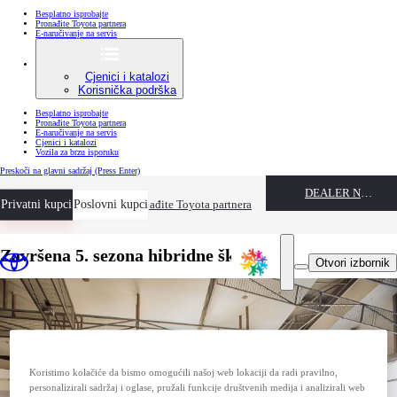
Besplatno isprobajte
Pronađite Toyota partnera
E-naručivanje na servis
Cjenici i katalozi
Korisnička podrška
Besplatno isprobajte
Pronađite Toyota partnera
E-naručivanje na servis
Cjenici i katalozi
Vozila za brzu isporuku
Preskoči na glavni sadržaj
(Press Enter)
DEALER NAME
Privatni kupci
Besplatno isprobajte
Poslovni kupci
Pronađite Toyota partnera
Završena 5. sezona hibridne škole
Otvori izbornik
Koristimo kolačiće da bismo omogućili našoj web lokaciji da radi pravilno,
personalizirali sadržaj i oglase, pružali funkcije društvenih medija i analizirali web