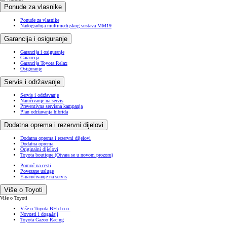
Ponude za vlasnike
Ponude za vlasnike
Nadogradnja multimedijskog sustava MM19
Garancija i osiguranje
Garancija i osiguranje
Garancija
Garancija Toyota Relax
Osiguranje
Servis i održavanje
Servis i održavanje
Naručivanje na servis
Preventivna servisna kampanja
Plan održavanja hibrida
Dodatna oprema i rezervni dijelovi
Dodatna oprema i rezervni dijelovi
Dodatna oprema
Originalni dijelovi
Toyota boutique
(Otvara se u novom prozoru)
Pomoć na cesti
Povezane usluge
E-naručivanje na servis
Više o Toyoti
Više o Toyoti
Više o Toyota BH d.o.o.
Novosti i događaji
Toyota Gazoo Racing