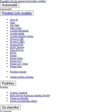
Pronađite Toyota partnera
Korisnička podrška
Automobili
Automobili
Pregled svih modela
Aygo X
Yaris
GR Yaris
Yaris Cross
Corolla Hatchback
Corolla Sedan
Corolla Touring Sports
Toyota C-HR
Toyota C-HR+
Toyota bZ4X
bZ4X Touring
Prius Plug-in
RAV4
Proace
Proace Verso
Proace City
Proace City Verso
Proace Max
Posebne ponude
Vozila za brzu isporuku
Podrška
Podrška
Cjenici i katalozi
Moja Toyota (portal za vlasnike Toyote)
Upute za upotrebu
Savjeti za bezbrižan odmor
Za vlasnike
Za vlasnike