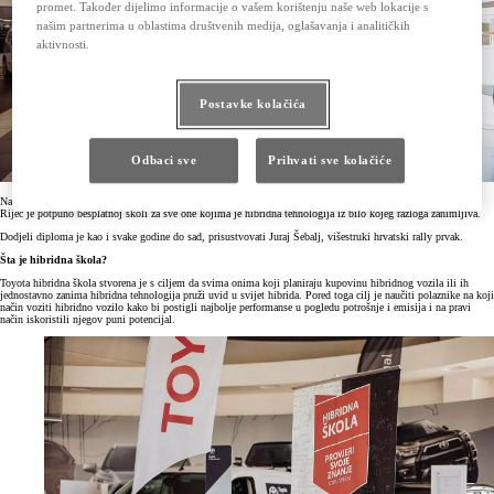
promet. Također dijelimo informacije o vašem korištenju naše web lokacije s
našim partnerima u oblastima društvenih medija, oglašavanja i analitičkih
aktivnosti.
Postavke kolačića
Odbaci sve
Prihvati sve kolačiće
Naš partner Auto Nuić je upriličeio svečanu dodjela diploma polaznicima 5. sezone Toyota hibridne škole.
Riječ je potpuno besplatnoj školi za sve one kojima je hibridna tehnologija iz bilo kojeg razloga zanimljiva.
Dodjeli diploma je kao i svake godine do sad, prisustvovati Juraj Šebalj, višestruki hrvatski rally prvak.
Šta je hibridna škola?
Toyota hibridna škola stvorena je s ciljem da svima onima koji planiraju kupovinu hibridnog vozila ili ih
jednostavno zanima hibridna tehnologija pruži uvid u svijet hibrida. Pored toga cilj je naučiti polaznike na koji
način voziti hibridno vozilo kako bi postigli najbolje performanse u pogledu potrošnje i emisija i na pravi
način iskoristili njegov puni potencijal.