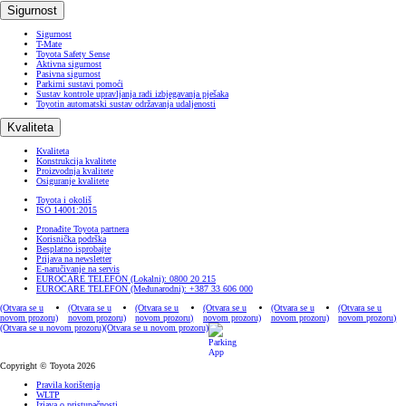
Sigurnost
Sigurnost
T-Mate
Toyota Safety Sense
Aktivna sigurnost
Pasivna sigurnost
Parkirni sustavi pomoći
Sustav kontrole upravljanja radi izbjegavanja pješaka
Toyotin automatski sustav održavanja udaljenosti
Kvaliteta
Kvaliteta
Konstrukcija kvalitete
Proizvodnja kvalitete
Osiguranje kvalitete
Toyota i okoliš
ISO 14001:2015
Pronađite Toyota partnera
Korisnička podrška
Besplatno isprobajte
Prijava na newsletter
E-naručivanje na servis
EUROCARE TELEFON (Lokalni): 0800 20 215
EUROCARE TELEFON (Međunarodni): +387 33 606 000
(Otvara se u
(Otvara se u
(Otvara se u
(Otvara se u
(Otvara se u
(Otvara se u
novom prozoru)
novom prozoru)
novom prozoru)
novom prozoru)
novom prozoru)
novom prozoru)
(Otvara se u novom prozoru)
(Otvara se u novom prozoru)
Copyright © Toyota 2026
Pravila korištenja
WLTP
Izjava o pristupačnosti