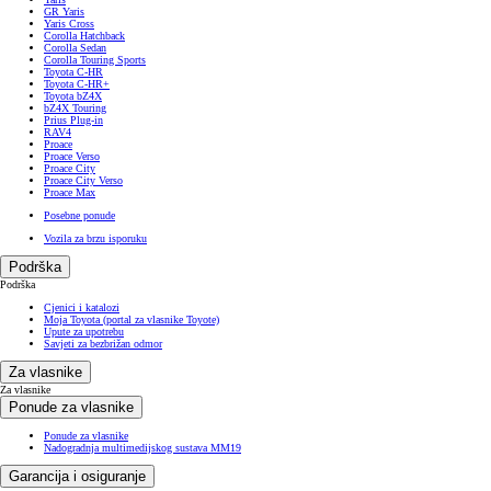
GR Yaris
Yaris Cross
Corolla Hatchback
Corolla Sedan
Corolla Touring Sports
Toyota C-HR
Toyota C-HR+
Toyota bZ4X
bZ4X Touring
Prius Plug-in
RAV4
Proace
Proace Verso
Proace City
Proace City Verso
Proace Max
Posebne ponude
Vozila za brzu isporuku
Podrška
Podrška
Cjenici i katalozi
Moja Toyota (portal za vlasnike Toyote)
Upute za upotrebu
Savjeti za bezbrižan odmor
Za vlasnike
Za vlasnike
Ponude za vlasnike
Ponude za vlasnike
Nadogradnja multimedijskog sustava MM19
Garancija i osiguranje