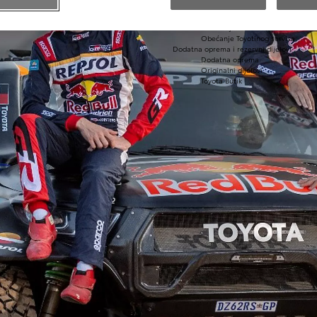
Održavanje hibridnih vozila
Kontrolni pregled vozila
Karoserija i lak
Obećanje Toyotinog servisa
Dodatna oprema i rezervni dijelovi
Dodatna oprema
Originalni dijelovi
Toyota Butik