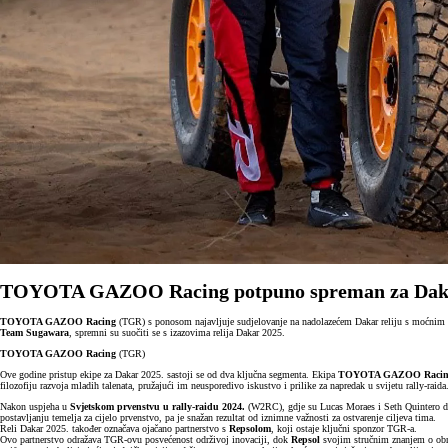
TOYOTA GAZOO Racing potpuno spreman za Daka
TOYOTA GAZOO Racing
(TGR) s ponosom najavljuje sudjelovanje na nadolazećem Dakar reliju s moćnim ti
Team Sugawara
, spremni su suočiti se s izazovima relija Dakar 2025.
TOYOTA GAZOO Racing
(TGR)
Ove godine pristup ekipe za Dakar 2025. sastoji se od dva ključna segmenta. Ekipa
TOYOTA GAZOO Racin
filozofiju razvoja mladih talenata, pružajući im neusporedivo iskustvo i prilike za napredak u svijetu rally-raida
Nakon uspjeha u
Svjetskom prvenstvu u rally-raidu 2024.
(W2RC), gdje su Lucas Moraes i Seth Quintero dop
postavljanju temelja za cijelo prvenstvo, pa je snažan rezultat od iznimne važnosti za ostvarenje ciljeva tima.
Reli Dakar 2025. također označava ojačano partnerstvo s
Repsolom
, koji ostaje ključni sponzor TGR-a.
Ovo partnerstvo odražava TGR-ovu posvećenost održivoj inovaciji, dok
Repsol
svojim stručnim znanjem o obno