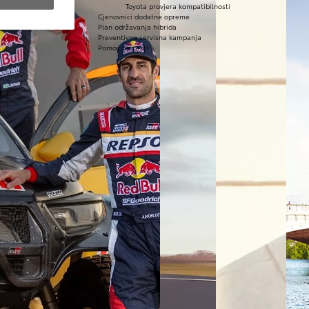
Toyota provjera kompatibilnosti
Cjenovnici dodatne opreme
Plan održavanja hibrida
Preventivna servisna kampanja
Pomoć na cesti