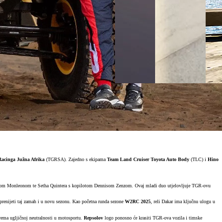
inga Južna Afrika
(TGRSA). Zajedno s ekipama
Team Land Cruiser Toyota Auto Body
(TLC) i
Hino
ndom Monleonom te Setha Quintera s kopilotom Dennisom Zenzom. Ovaj mladi duo utjelovljuje TGR-ovu
prenijeti taj zamah i u novu sezonu. Kao početna runda sezone
W2RC 2025
, reli Dakar ima ključnu ulogu u
rema ugljičnoj neutralnosti u motosportu.
Repsolov
logo ponosno će krasiti TGR-ova vozila i timske