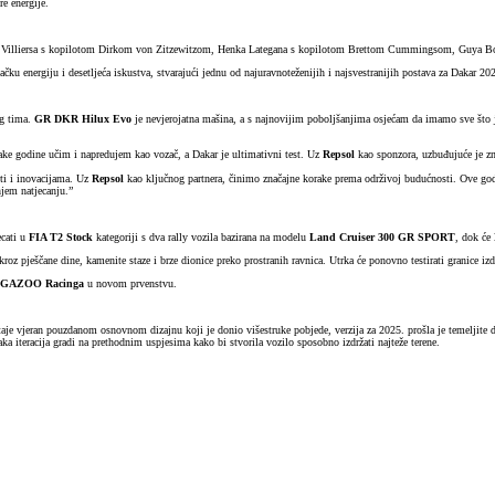
e energije.
a de Villiersa s kopilotom Dirkom von Zitzewitzom, Henka Lategana s kopilotom Brettom Cummingsom, Guya 
 energiju i desetljeća iskustva, stvarajući jednu od najuravnoteženijih i najsvestranijih postava za Dakar 20
og tima.
GR DKR Hilux Evo
je nevjerojatna mašina, a s najnovijim poboljšanjima osjećam da imamo sve što je 
ake godine učim i napredujem kao vozač, a Dakar je ultimativni test. Uz
Repsol
kao sponzora, uzbuđujuće je z
ti i inovacijama. Uz
Repsol
kao ključnog partnera, činimo značajne korake prema održivoj budućnosti. Ove god
njem natjecanju.”
ecati u
FIA T2 Stock
kategoriji s dva rally vozila bazirana na modelu
Land Cruiser 300 GR SPORT
, dok će
oz pješčane dine, kamenite staze i brze dionice preko prostranih ravnica. Utrka će ponovno testirati granice izdr
GAZOO Racinga
u novom prvenstvu.
aje vjeran pouzdanom osnovnom dizajnu koji je donio višestruke pobjede, verzija za 2025. prošla je temeljite do
a iteracija gradi na prethodnim uspjesima kako bi stvorila vozilo sposobno izdržati najteže terene.