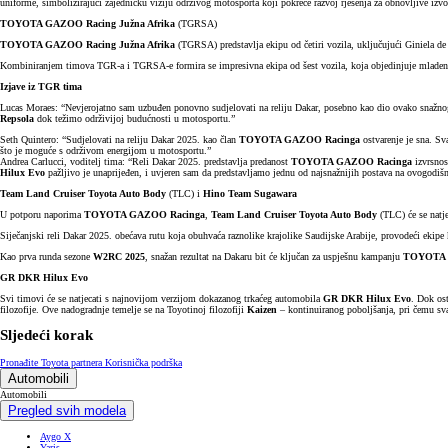
uniforme, simbolizirajući zajedničku viziju održivog motosporta koji pokreće razvoj rješenja za obnovljive izvor
TOYOTA GAZOO Racing Južna Afrika
(TGRSA)
TOYOTA GAZOO Racing Južna Afrika
(TGRSA) predstavlja ekipu od četiri vozila, uključujući Giniel
Kombiniranjem timova TGR-a i TGRSA-e formira se impresivna ekipa od šest vozila, koja objedinjuje mladenačku
Izjave iz TGR tima
Lucas Moraes: “Nevjerojatno sam uzbuđen ponovno sudjelovati na reliju Dakar, posebno kao dio ovako snažn
Repsola
dok težimo održivijoj budućnosti u motosportu.”
Seth Quintero: “Sudjelovati na reliju Dakar 2025. kao član
TOYOTA GAZOO Racinga
ostvarenje je sna. Sv
što je moguće s održivom energijom u motosportu.”
Andrea Carlucci, voditelj tima: “Reli Dakar 2025. predstavlja predanost
TOYOTA GAZOO Racinga
izvrsnos
Hilux Evo
pažljivo je unaprijeđen, i uvjeren sam da predstavljamo jednu od najsnažnijih postava na ovogodiš
Team Land Cruiser Toyota Auto Body
(TLC) i
Hino Team Sugawara
U potporu naporima
TOYOTA GAZOO Racinga
,
Team Land Cruiser Toyota Auto Body
(TLC) će se natj
Siječanjski reli Dakar 2025. obećava rutu koja obuhvaća raznolike krajolike Saudijske Arabije, provodeći ekipe kr
Kao prva runda sezone
W2RC 2025
, snažan rezultat na Dakaru bit će ključan za uspješnu kampanju
TOYOTA 
GR DKR Hilux Evo
Svi timovi će se natjecati s najnovijom verzijom dokazanog trkaćeg automobila
GR DKR Hilux Evo
. Dok ost
filozofije. Ove nadogradnje temelje se na Toyotinoj filozofiji
Kaizen
– kontinuiranog poboljšanja, pri čemu svak
Sljedeći korak
Pronađite Toyota partnera
Korisnička podrška
Automobili
Automobili
Pregled svih modela
Aygo X
Yaris