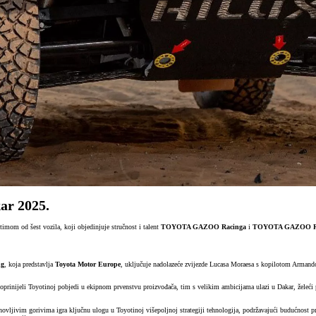
r 2025.
mom od šest vozila, koji objedinjuje stručnost i talent
TOYOTA GAZOO Racinga
i
TOYOTA GAZOO Rac
g
, koja predstavlja
Toyota Motor Europe
, uključuje nadolazeće zvijezde Lucasa Moraesa s kopilotom Arma
.
rinijeli Toyotinoj pobjedi u ekipnom prvenstvu proizvođača, tim s velikim ambicijama ulazi u Dakar, želeći 
vljivim gorivima igra ključnu ulogu u Toyotinoj višepoljnoj strategiji tehnologija, podržavajući budućnost p