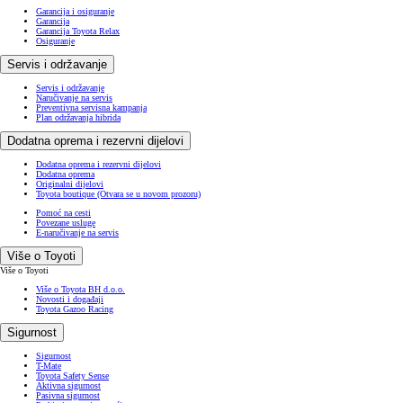
Garancija i osiguranje
Garancija
Garancija Toyota Relax
Osiguranje
Servis i održavanje
Servis i održavanje
Naručivanje na servis
Preventivna servisna kampanja
Plan održavanja hibrida
Dodatna oprema i rezervni dijelovi
Dodatna oprema i rezervni dijelovi
Dodatna oprema
Originalni dijelovi
Toyota boutique
(Otvara se u novom prozoru)
Pomoć na cesti
Povezane usluge
E-naručivanje na servis
Više o Toyoti
Više o Toyoti
Više o Toyota BH d.o.o.
Novosti i događaji
Toyota Gazoo Racing
Sigurnost
Sigurnost
T-Mate
Toyota Safety Sense
Aktivna sigurnost
Pasivna sigurnost