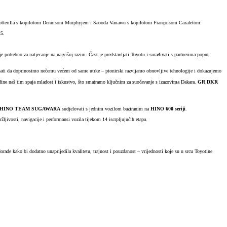
Botterilla s kopilotom Dennisom Murphyjem i Saooda Variawu s kopilotom Françoisom Cazaletom.
25.
potrebno za natjecanje na najvišoj razini. Čast je predstavljati Toyotu i surađivati s partnerima poput
HYBRID ELECTRIC VOZILA
Rablje
nati da doprinosimo nečemu većem od same utrke – pionirski razvijamo obnovljive tehnologije i dokazujemo
Saznajte više o elektrificiranim vozilima
Provje
ine naš tim spaja mladost i iskustvo, što smatramo ključnim za suočavanje s izazovima Dakara.
GR DKR
Besplatno isprobajte
Cjenici i kata
Bespla
HINO TEAM SUGAWARA
sudjelovati s jednim vozilom baziranim na
HINO 600 seriji
.
žljivosti, navigacije i performansi vozila tijekom 14 iscrpljujućih etapa.
rade kako bi dodatno unaprijedila kvalitetu, trajnost i pouzdanost – vrijednosti koje su u srcu Toyotine
Vozila za brzu isporuku
Besplatno isprobajte