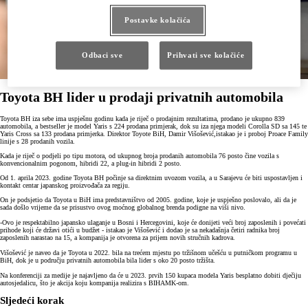
Postavke kolačića
Odbaci sve
Prihvati sve kolačiće
Toyota BH lider u prodaji privatnih automobila
Toyota BH iza sebe ima uspješnu godinu kada je riječ o prodajnim rezultatima, prodano je ukupno 839
automobila, a bestseller je model Yaris s 224 prodana primjerak, dok su iza njega modeli Corolla SD sa 145 te
Yaris Cross sa 133 prodana primjerka. Direktor Toyote BiH, Damir Višošević,istakao je i proboj Proace Family
linije s 28 prodanih vozila.
Kada je riječ o podjeli po tipu motora, od ukupnog broja prodanih automobila 76 posto čine vozila s
konvencionalnim pogonom, hibridi 22, a plug-in hibridi 2 posto.
Od 1. aprila 2023. godine Toyota BH počinje sa direktnim uvozom vozila, a u Sarajevu će biti uspostavljen i
kontakt centar japanskog proizvođača za regiju.
On je podsjetio da Toyota u BiH ima predstavništvo od 2005. godine, koje je uspješno poslovalo, ali da je
sada došlo vrijeme da se prisustvo ovog moćnog globalnog brenda podigne na viši nivo.
-Ovo je respektabilno japansko ulaganje u Bosni i Hercegovini, koje će donijeti veći broj zaposlenih i povećati
prihode koji će državi otići u budžet - istakao je Višošević i dodao je sa nekadašnja četiri radnika broj
zaposlenih narastao na 15, a kompanija je otvorena za prijem novih stručnih kadrova.
Višošević je naveo da je Toyota u 2022. bila na trećem mjestu po tržišnom učešću u putničkom programu u
BiH, dok je u području privatnih automobila bila lider s oko 20 posto tržišta.
Na konferenciji za medije je najavljeno da će u 2023. prvih 150 kupaca modela Yaris besplatno dobiti dječiju
autosjedalicu, što je akcija koju kompanija realizira s BIHAMK-om.
Sljedeći korak