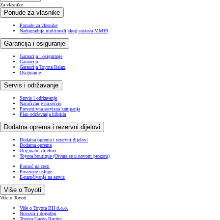
Za vlasnike
Ponude za vlasnike
Ponude za vlasnike
Nadogradnja multimedijskog sustava MM19
Garancija i osiguranje
Garancija i osiguranje
Garancija
Garancija Toyota Relax
Osiguranje
Servis i održavanje
Servis i održavanje
Naručivanje na servis
Preventivna servisna kampanja
Plan održavanja hibrida
Dodatna oprema i rezervni dijelovi
Dodatna oprema i rezervni dijelovi
Dodatna oprema
Originalni dijelovi
Toyota boutique
(Otvara se u novom prozoru)
Pomoć na cesti
Povezane usluge
E-naručivanje na servis
Više o Toyoti
Više o Toyoti
Više o Toyota BH d.o.o.
Novosti i događaji
Toyota Gazoo Racing