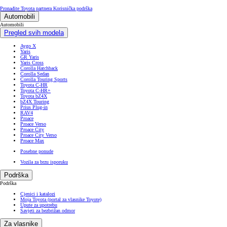
Pronađite Toyota partnera
Korisnička podrška
Automobili
Automobili
Pregled svih modela
Aygo X
Yaris
GR Yaris
Yaris Cross
Corolla Hatchback
Corolla Sedan
Corolla Touring Sports
Toyota C-HR
Toyota C-HR+
Toyota bZ4X
bZ4X Touring
Prius Plug-in
RAV4
Proace
Proace Verso
Proace City
Proace City Verso
Proace Max
Posebne ponude
Vozila za brzu isporuku
Podrška
Podrška
Cjenici i katalozi
Moja Toyota (portal za vlasnike Toyote)
Upute za upotrebu
Savjeti za bezbrižan odmor
Za vlasnike