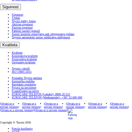
Sigurnost
Sigurnost
T-Mate
Toyota Safety Sense
Aktivna sigurnost
Pasivna sigurnost
Parkirni sustavi pomoći
Sustav kontrole upravljanja radi izbjegavanja pješaka
Toyotin automatski sustav održavanja udaljenosti
Kvaliteta
Kvaliteta
Konstrukcija kvalitete
Proizvodnja kvalitete
Osiguranje kvalitete
Toyota i okoliš
ISO 14001:2015
Pronađite Toyota partnera
Korisnička podrška
Besplatno isprobajte
Prijava na newsletter
E-naručivanje na servis
EUROCARE TELEFON (Lokalni): 0800 20 215
EUROCARE TELEFON (Međunarodni): +387 33 606 000
(Otvara se u
(Otvara se u
(Otvara se u
(Otvara se u
(Otvara se u
(Otvara se u
novom prozoru)
novom prozoru)
novom prozoru)
novom prozoru)
novom prozoru)
novom prozoru)
(Otvara se u novom prozoru)
(Otvara se u novom prozoru)
Copyright © Toyota 2026
Pravila korištenja
WLTP