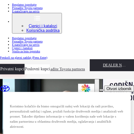
Besplatno isprobajte
Pronađite Toyota partnera
E-naručivanje na servis
Cjenici i katalozi
Korisnička podrška
Besplatno isprobajte
Pronađite Toyota partnera
E-naručivanje na servis
Cjenici i katalozi
Vozila za brzu isporuku
Preskoči na glavni sadržaj
(Press Enter)
DEALER NAME
Privatni kupci
Besplatno isprobajte
Poslovni kupci
Pronađite Toyota partnera
Otvori izbornik
Koristimo kolačiće da bismo omogućili našoj web lokaciji da radi pravilno,
personalizirali sadržaj i oglase, pružali funkcije društvenih medija i analizirali web
promet. Također dijelimo informacije o vašem korištenju naše web lokacije s
našim partnerima u oblastima društvenih medija, oglašavanja i analitičkih
aktivnosti.