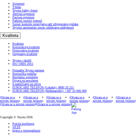
Sigurnost
T-Mate
Toyota Safety Sense
Aktivna sigurnost
Pasivna sigurnost
Parkirni sustavi pomoći
Sustav kontrole upravljanja radi izbjegavanja pješaka
Toyotin automatski sustav održavanja udaljenosti
Kvaliteta
Kvaliteta
Konstrukcija kvalitete
Proizvodnja kvalitete
Osiguranje kvalitete
Toyota i okoliš
ISO 14001:2015
Pronađite Toyota partnera
Korisnička podrška
Besplatno isprobajte
Prijava na newsletter
E-naručivanje na servis
EUROCARE TELEFON (Lokalni): 0800 20 215
EUROCARE TELEFON (Međunarodni): +387 33 606 000
(Otvara se u
(Otvara se u
(Otvara se u
(Otvara se u
(Otvara se u
(Otvara se u
novom prozoru)
novom prozoru)
novom prozoru)
novom prozoru)
novom prozoru)
novom prozoru)
(Otvara se u novom prozoru)
(Otvara se u novom prozoru)
Copyright © Toyota 2026
Pravila korištenja
WLTP
Izjava o pristupačnosti