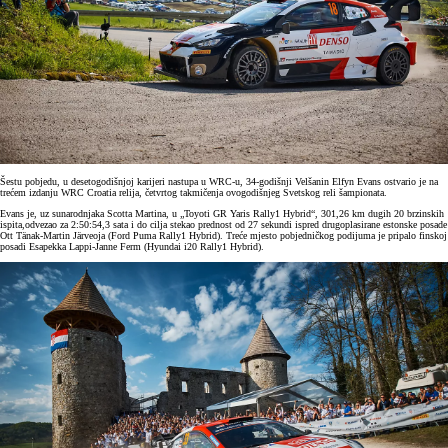
Šestu pobjedu, u desetogodišnjoj karijeri nastupa u WRC-u, 34-godišnji Velšanin Elfyn Evans ostvario je na
trećem izdanju WRC Croatia relija, četvrtog takmičenja ovogodišnjeg Svetskog reli šampionata.
Evans je, uz sunarodnjaka Scotta Martina, u „Toyoti GR Yaris Rally1 Hybrid“, 301,26 km dugih 20 brzinskih
ispita,odvezao za 2:50:54,3 sata i do cilja stekao prednost od 27 sekundi ispred drugoplasirane estonske posade
Ott Tänak-Martin Järveoja (Ford Puma Rally1 Hybrid). Treće mjesto pobjedničkog podijuma je pripalo finskoj
posadi Esapekka Lappi-Janne Ferm (Hyundai i20 Rally1 Hybrid).