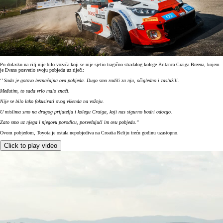
Po dolasku na cilj nije bilo vozača koji se nije sjetio tragično stradalog kolege Britanca Craiga Breena, kojem
je Evans posvetio svoju pobjedu uz riječi:
‘
’ Sada je gotovo beznačajna ova pobjeda. Dugo smo radili za nju, očigledno i zaslužili.
Međutim, to sada vrlo malo znači.
Nije se bilo lako fokusirati ovog vikenda na vožnju.
U mislima smo na dragog prijatelja i kolegu Craiga, koji nas sigurno bodri odozgo.
Zato smo uz njega i njegovu porodicu, posvećujući im ovu pobjedu
.’’
Ovom pobjedom, Toyota je ostala nepobjediva na Croatia Reliju treću godinu uzastopno.
Click to play video