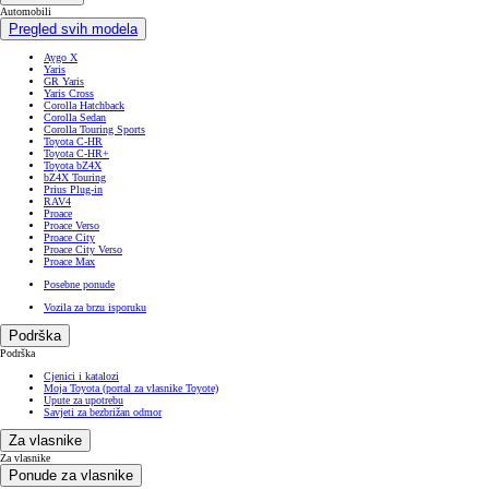
Automobili
Pregled svih modela
Aygo X
Yaris
GR Yaris
Yaris Cross
Corolla Hatchback
Corolla Sedan
Corolla Touring Sports
Toyota C-HR
Toyota C-HR+
Toyota bZ4X
bZ4X Touring
Prius Plug-in
RAV4
Proace
Proace Verso
Proace City
Proace City Verso
Proace Max
Posebne ponude
Vozila za brzu isporuku
Podrška
Podrška
Cjenici i katalozi
Moja Toyota (portal za vlasnike Toyote)
Upute za upotrebu
Savjeti za bezbrižan odmor
Za vlasnike
Za vlasnike
Ponude za vlasnike