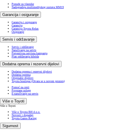
Ponude za vlasnike
Nadogradnja multimedijskog sustava MM19
Garancija i osiguranje
Garancija i osiguranje
Garancija
Garancija Toyota Relax
Osiguranje
Servis i održavanje
Servis i održavanje
Naručivanje na servis
Preventivna servisna kampanja
Plan održavanja hibrida
Dodatna oprema i rezervni dijelovi
Dodatna oprema i rezervni dijelovi
Dodatna oprema
Originalni dijelovi
Toyota boutique
(Otvara se u novom prozoru)
Pomoć na cesti
Povezane usluge
E-naručivanje na servis
Više o Toyoti
Više o Toyoti
Više o Toyota BH d.o.o.
Novosti i događaji
Toyota Gazoo Racing
Sigurnost