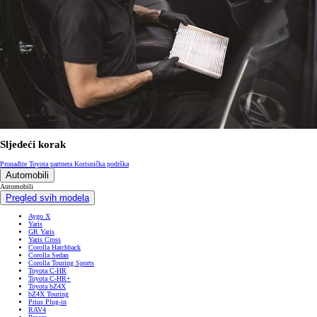
Sljedeći korak
Pronađite Toyota partnera
Korisnička podrška
Automobili
Automobili
Pregled svih modela
Aygo X
Yaris
GR Yaris
Yaris Cross
Corolla Hatchback
Corolla Sedan
Corolla Touring Sports
Toyota C-HR
Toyota C-HR+
Toyota bZ4X
bZ4X Touring
Prius Plug-in
RAV4