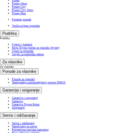
Proace
Proace Verso
Proace City
Proace City Verso
Proace Max
Posebne ponude
Vozila za brzu isporuku
Podrška
Podrška
Cjenici i katalozi
Moja Toyota (portal za vlasnike Toyote)
Upute za upotrebu
Savjeti za bezbrižan odmor
Za vlasnike
Za vlasnike
Ponude za vlasnike
Ponude za vlasnike
Nadogradnja multimedijskog sustava MM19
Garancija i osiguranje
Garancija i osiguranje
Garancija
Garancija Toyota Relax
Osiguranje
Servis i održavanje
Servis i održavanje
Naručivanje na servis
Preventivna servisna kampanja
Plan održavanja hibrida