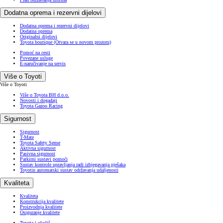
Dodatna oprema i rezervni dijelovi
Dodatna oprema i rezervni dijelovi
Dodatna oprema
Originalni dijelovi
Toyota boutique
(Otvara se u novom prozoru)
Pomoć na cesti
Povezane usluge
E-naručivanje na servis
Više o Toyoti
Više o Toyoti
Više o Toyota BH d.o.o.
Novosti i događaji
Toyota Gazoo Racing
Sigurnost
Sigurnost
T-Mate
Toyota Safety Sense
Aktivna sigurnost
Pasivna sigurnost
Parkirni sustavi pomoći
Sustav kontrole upravljanja radi izbjegavanja pješaka
Toyotin automatski sustav održavanja udaljenosti
Kvaliteta
Kvaliteta
Konstrukcija kvalitete
Proizvodnja kvalitete
Osiguranje kvalitete
Toyota i okoliš