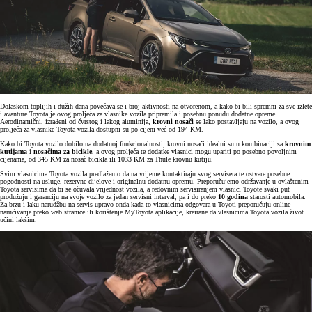
Dolaskom toplijih i dužih dana povećava se i broj aktivnosti na otvorenom, a kako bi bili spremni za sve izlete
i avanture Toyota je ovog proljeća za vlasnike vozila pripremila i posebnu ponudu dodatne opreme.
Aerodinamični, izrađeni od čvrstog i lakog aluminija,
krovni nosači
se lako postavljaju na vozilo, a ovog
proljeća za vlasnike Toyota vozila dostupni su po cijeni već od 194 KM.
Kako bi Toyota vozilo dobilo na dodatnoj funkcionalnosti, krovni nosači idealni su u kombinaciji sa
krovnim
kutijama
i
nosačima za bicikle
, a ovog proljeća te dodatke vlasnici mogu upariti po posebno povoljnim
cijenama, od 345 KM za nosač bicikla ili 1033 KM za Thule krovnu kutiju.
Svim vlasnicima Toyota vozila predlažemo da na vrijeme kontaktiraju svog servisera te ostvare posebne
pogodnosti na usluge, rezervne dijelove i originalnu dodatnu opremu. Preporučujemo održavanje u ovlaštenim
Toyota servisima da bi se očuvala vrijednost vozila, a redovnim servisiranjem vlasnici Toyote svaki put
produžuju i garanciju na svoje vozilo za jedan servisni interval, pa i do preko
10 godina
starosti automobila.
Za brzu i laku narudžbu na servis upravo onda kada to vlasnicima odgovara u Toyoti preporučuju online
naručivanje preko web stranice ili korištenje MyToyota aplikacije, kreirane da vlasnicima Toyota vozila život
učini lakšim.