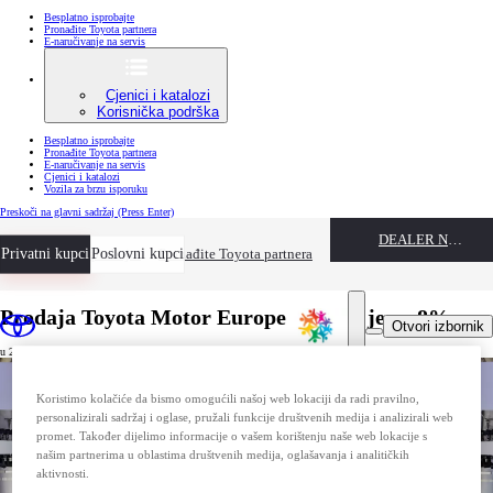
Besplatno isprobajte
Pronađite Toyota partnera
E-naručivanje na servis
Cjenici i katalozi
Korisnička podrška
Besplatno isprobajte
Pronađite Toyota partnera
E-naručivanje na servis
Cjenici i katalozi
Vozila za brzu isporuku
Preskoči na glavni sadržaj
(Press Enter)
DEALER NAME
Privatni kupci
Besplatno isprobajte
Poslovni kupci
Pronađite Toyota partnera
Prodaja Toyota Motor Europe porasla je za 8%
Otvori izbornik
u 2021. godini i dostigla rekordan tržišni udio od 6,4%
Koristimo kolačiće da bismo omogućili našoj web lokaciji da radi pravilno,
personalizirali sadržaj i oglase, pružali funkcije društvenih medija i analizirali web
promet. Također dijelimo informacije o vašem korištenju naše web lokacije s
našim partnerima u oblastima društvenih medija, oglašavanja i analitičkih
aktivnosti.