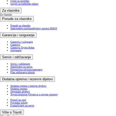
Upute za upotrebu
Savjeti za bezbrižan odmor
Za vlasnike
Za vlasnike
Ponude za vlasnike
Ponude za vlasnike
Nadogradnja multimedijskog sustava MM19
Garancija i osiguranje
Garancija i osiguranje
Garancija
Garancija Toyota Relax
Osiguranje
Servis i održavanje
Servis i održavanje
Naručivanje na servis
Preventivna servisna kampanja
Plan održavanja hibrida
Dodatna oprema i rezervni dijelovi
Dodatna oprema i rezervni dijelovi
Dodatna oprema
Originalni dijelovi
Toyota boutique
(Otvara se u novom prozoru)
Pomoć na cesti
Povezane usluge
E-naručivanje na servis
Više o Toyoti