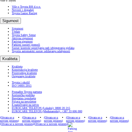
Više o Toyoti
Više o Toyota BH d.o.o.
Novosti i događaji
Toyota Gazoo Racing
Sigurnost
Sigurnost
T-Mate
Toyota Safety Sense
Aktivna sigurnost
Pasivna sigurnost
Parkirni sustavi pomoći
Sustav kontrole upravljanja radi izbjegavanja pješaka
Toyotin automatski sustav održavanja udaljenosti
Kvaliteta
Kvaliteta
Konstrukcija kvalitete
Proizvodnja kvalitete
Osiguranje kvalitete
Toyota i okoliš
ISO 14001:2015
Pronađite Toyota partnera
Korisnička podrška
Besplatno isprobajte
Prijava na newsletter
E-naručivanje na servis
EUROCARE TELEFON (Lokalni): 0800 20 215
EUROCARE TELEFON (Međunarodni): +387 33 606 000
(Otvara se u
(Otvara se u
(Otvara se u
(Otvara se u
(Otvara se u
(Otvara se u
novom prozoru)
novom prozoru)
novom prozoru)
novom prozoru)
novom prozoru)
novom prozoru)
(Otvara se u novom prozoru)
(Otvara se u novom prozoru)