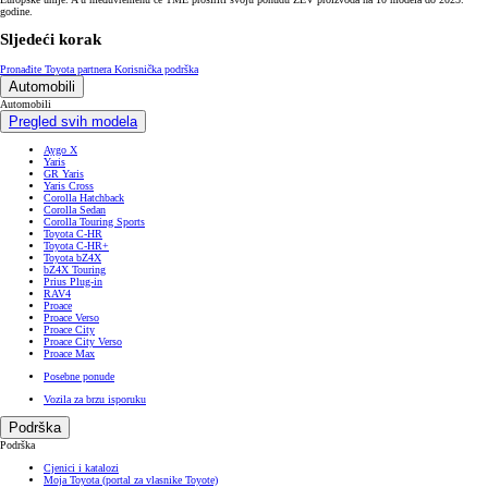
godine.
Sljedeći korak
Pronađite Toyota partnera
Korisnička podrška
Automobili
Automobili
Pregled svih modela
Aygo X
Yaris
GR Yaris
Yaris Cross
Corolla Hatchback
Corolla Sedan
Corolla Touring Sports
Toyota C-HR
Toyota C-HR+
Toyota bZ4X
bZ4X Touring
Prius Plug-in
RAV4
Proace
Proace Verso
Proace City
Proace City Verso
Proace Max
Posebne ponude
Vozila za brzu isporuku
Podrška
Podrška
Cjenici i katalozi
Moja Toyota (portal za vlasnike Toyote)