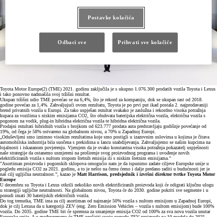
Postavke kolačića
Odbaci sve
Prihvati sve kolačiće
Toyota Motor Europe(2) (TME) 2021. godinu zaključila je s ukupno 1.076.300 prodatih vozila Toyota i Lexus
i tako ponovno nadmašila svoj tržišni rezultat.
Ukupan tržišni udio TME povećao se na 6,4%, što je rekord za kompaniju, dok se ukupan rast od 2018.
godine povećao za 1,4%. Zahvaljujući ovom rezultatu, Toyota je po prvi put ikad postala 2. najprodavaniji
brend privatnih vozila u Europi. Za tako uspješan rezultat svakako je zaslužna i rekordno visoka potražnja
kupaca za vozilima s niskim emisijama CO2, što obuhvata baterijska električna vozila, električna vozila s
pogonom na vodik, plug-in hibridna električna vozila te hibridna električna vozila.
Prodajni rezultati hibridnih vozila s brojkom od 623.777 prodata auta predstavljaju godišnje povećanje od
19%, od čega je 58% ostvareno na globalnom nivou, a 70% u Zapadnoj Europi.
„Oduševljeni smo iznimno visokim rezultatima koje smo postigli u izazovnim uslovima u kojima je čitava
automobilska industrija bila suočena s prekidima u lancu snabdijevanja. Zahvaljujemo se našim kupcima na
lojalnosti i iskazanom povjerenju. Vjerujem da je ovako konstantna visoka potražnja pokazatelj uspješnosti
naše strategije da ostanemo usmjereni na proširenje svog proizvodnog programa i uvođenje novih
elektrificiranih vozila s nultom stopom štetnih emisija ili s niskim štetnim emisijama."
"Asortiman proizvoda i pogonskih sklopova omogućio nam je da ispunimo zadate ciljeve Europske unije u
pogledu emisija CO2 za 2021. godinu, a to je nešto na čemu ćemo i dalje predano raditi u budućnosti jer je
naš cilj ugljična neutralnost.”, kazao je
Matt Harrison, predsjednik i izvršni direktor tvrtke Toyota Motor
Europe
U decembru su Toyota i Lexus otkrili nekoliko novih elektrificiranih proizvoda koji će odigrati ključnu ulogu
u strategiji ugljične neutralnosti. Na globalnom nivou, Toyota će do 2030. godine pokriti sve segmente i u
ponudi imati 30 baterijskih električnih vozila.
Do tog trenutka, TME ima za cilj asortiman od najmanje 50% vozila s nultom emisijom u Zapadnoj Europi,
dok je cilj Lexusa da u kategoriji ZEV (eng. Zero Emission Vehicles – vozila s nultom emisijom) bude 100%
vozila. Do 2035. godine TME bit će spremna za smanjenje emisija CO2 od 100% za sva nova vozila unutar
Europske unije. A u međuvremenu će TME proširiti svoju ponudu ZEV proizvoda na 10 modela do 2025.