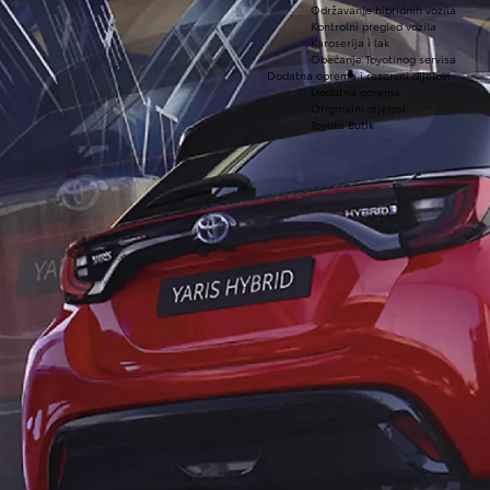
Održavanje hibridnih vozila
Kontrolni pregled vozila
Karoserija i lak
Obećanje Toyotinog servisa
Dodatna oprema i rezervni dijelovi
Dodatna oprema
Originalni dijelovi
Toyota Butik