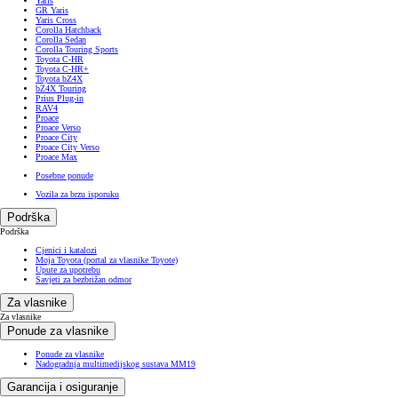
Yaris
GR Yaris
Yaris Cross
Corolla Hatchback
Corolla Sedan
Corolla Touring Sports
Toyota C-HR
Toyota C-HR+
Toyota bZ4X
bZ4X Touring
Prius Plug-in
RAV4
Proace
Proace Verso
Proace City
Proace City Verso
Proace Max
Posebne ponude
Vozila za brzu isporuku
Podrška
Podrška
Cjenici i katalozi
Moja Toyota (portal za vlasnike Toyote)
Upute za upotrebu
Savjeti za bezbrižan odmor
Za vlasnike
Za vlasnike
Ponude za vlasnike
Ponude za vlasnike
Nadogradnja multimedijskog sustava MM19
Garancija i osiguranje