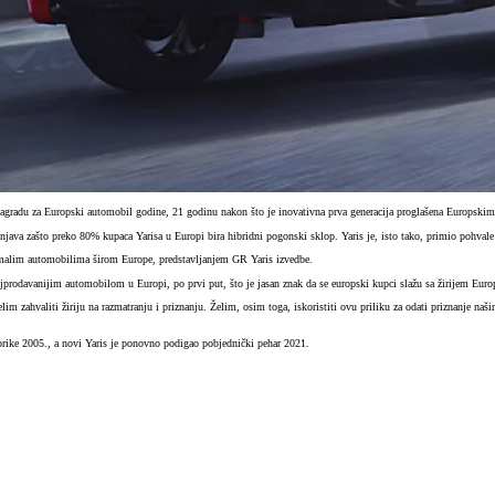
je nagradu za Europski automobil godine, 21 godinu nakon što je inovativna prva generacija proglašena Europski
šnjava zašto preko 80% kupaca Yarisa u Europi bira hibridni pogonski sklop. Yaris je, isto tako, primio pohval
 malim automobilima širom Europe, predstavljanjem GR Yaris izvedbe.
jprodavanijim automobilom u Europi, po prvi put, što je jasan znak da se europski kupci slažu sa žirijem Eur
lim zahvaliti žiriju na razmatranju i priznanju. Želim, osim toga, iskoristiti ovu priliku za odati priznanje n
vorike 2005., a novi Yaris je ponovno podigao pobjednički pehar 2021.