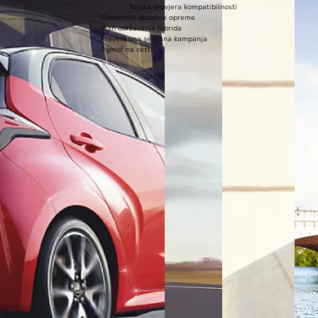
Toyota provjera kompatibilnosti
Cjenovnici dodatne opreme
Plan održavanja hibrida
Preventivna servisna kampanja
Pomoć na cesti