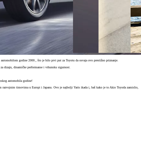
m automobilom godine 2000., što je bilo prvi put za Toyotu da osvaja ovo prestižno priznanje.
e za dizajn, dinamičke performanse i vrhunsku sigurnost.
opskog automobila godine!
ašim razvojnim timovima u Europi i Japanu. Ovo je najbolji Yaris ikada i, baš kako je to Akio Toyoda zamislio,