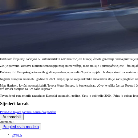
Odabirom žirija koji sačinjava 59 automobilskih novinara iz cijele Europe, četvrta generacija Yarisa primila 
Žiri je pohvalio Yarisovu hibridnu tehnologiju zbog mirne vožnje, male emisije i pristupačne cijene – što obja
Dodatno, žiri Europskog automobila godine posebno je pohvalio Toyotin uspjeh u buđenju strasti za snažnim
Nagrada Europski automobil godine za 2021. dodjeljuje se svega nekoliko dana nakon što je Yaris proglašen na
Matt Harrison, Izvršni potpredsjednik Toyota Motor Europe, je komentarisao: „Ovo je velika čast za Toyotu i že
već izvlači osmjehe na lica naših kupaca.“
Toyota je tri puta primila nagradu za Europski automobil godine. Yaris je pobijedio 2000., Prius je pobrao lo
Sljedeći korak
Pronađite Toyota partnera
Korisnička podrška
Automobili
Automobili
Pregled svih modela
Aygo X