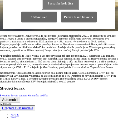
Postavke kolačića
Odbaci sve
Prihvati sve kolačiće
Toyota Motor Europe (TME) ostvarila je rast prodaje i u drugom tromjesečju 2021., sa prodajom od 598.888
vozila Toyota i Lexus u prvom polugodištu, dostigavši rekordan tržišni udio od 6,6%. Sveukupno ovo
predstavlja rast prodaje u odnosu na 2020. godinu od 41%, i rast od 4% u odnosu na 2019. godinu.
Ekspanziju prodaje potiče stalna velika potražnja kupaca za Toyotinom visoko-tehnološkom, elektrificiranom
linijom, posebno za hibridnim električnim modelima. Prodaja hibrida porasla je na 59% ukupnog europskog
volumena, popevši se na 70% u zapadnoj Europi, dok je u istočnoj Europi predstavljala 27%.
“Potražnja potrošača je i dalje velika, a već smo revidirali naš plan prodaje za 2021. godinu na 1,15 miliona
vozila. Također smo ostvarili i rekordan broj narudžbi, iako naravno, nismo imuni na izazove prekida opskrbe s
kojima se suočava cijela industrija. Naš pristup elektrificiranju s više različitih tehnologija, a u cilju postizanja
nulte stope ugljičnih emisija, omogućio nam je da dosljedno ispunjavamo zahtjeve kupaca i premašujemo naše
ciljeve emisije CO2 u EU.“ – izjavio je Matt Harrison, predsjednik i izvršni direktor Toyota Motor Europe.
Najprodavaniji Toyota modeli u Europi u prvih pola godine bili su Yaris, Corolla porodiva i RAV4 koji su
predstavljali 61% ukupnog volumena, sa udjelom hibrida od 64%. Potražnja za novim modelima RAV4 Plug-
In i Mirai nastavlja rasti, a Toyotino globalno predstavljanje električnog vozila bZ4X D-SUV concept
signalizira daljnje proširenje BEV (baterijska električna vozila) ponude.
Sljedeći korak
Pronađite Toyota partnera
Korisnička podrška
Automobili
Automobili
Pregled svih modela
Aygo X
Yaris