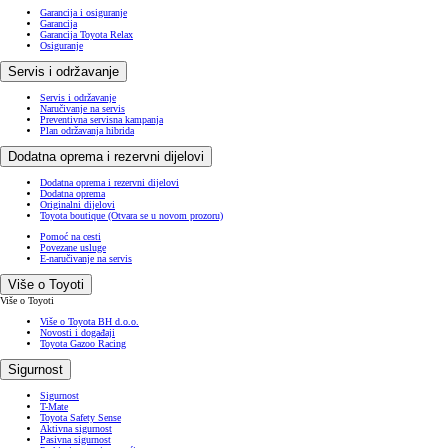
Garancija i osiguranje
Garancija
Garancija Toyota Relax
Osiguranje
Servis i održavanje
Servis i održavanje
Naručivanje na servis
Preventivna servisna kampanja
Plan održavanja hibrida
Dodatna oprema i rezervni dijelovi
Dodatna oprema i rezervni dijelovi
Dodatna oprema
Originalni dijelovi
Toyota boutique
(Otvara se u novom prozoru)
Pomoć na cesti
Povezane usluge
E-naručivanje na servis
Više o Toyoti
Više o Toyoti
Više o Toyota BH d.o.o.
Novosti i događaji
Toyota Gazoo Racing
Sigurnost
Sigurnost
T-Mate
Toyota Safety Sense
Aktivna sigurnost
Pasivna sigurnost