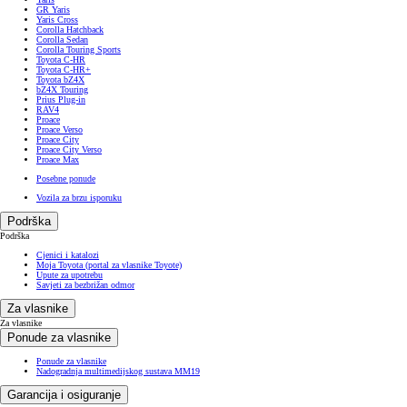
GR Yaris
Yaris Cross
Corolla Hatchback
Corolla Sedan
Corolla Touring Sports
Toyota C-HR
Toyota C-HR+
Toyota bZ4X
bZ4X Touring
Prius Plug-in
RAV4
Proace
Proace Verso
Proace City
Proace City Verso
Proace Max
Posebne ponude
Vozila za brzu isporuku
Podrška
Podrška
Cjenici i katalozi
Moja Toyota (portal za vlasnike Toyote)
Upute za upotrebu
Savjeti za bezbrižan odmor
Za vlasnike
Za vlasnike
Ponude za vlasnike
Ponude za vlasnike
Nadogradnja multimedijskog sustava MM19
Garancija i osiguranje