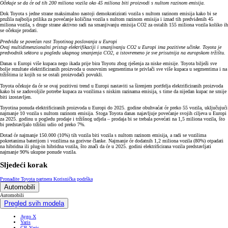
Očekuje se da će od tih 200 miliona vozila oko 45 miliona biti proizvodi s nultom razinom emisija.
Dok Toyota s jedne strane maksimalno nastoji demokratizirati vozila s nultom razinom emisija kako bi se
pružila najbolja prilika za povećanje količina vozila s nultom razinom emisija i iznad tih predviđenih 45
miliona vozila, s druge strane aktivno radi na smanjivanju emisija CO2 za ostalih 155 miliona vozila koliko ih
se očekuje prodati.
Predviđa se povećan rast Toyotinog poslovanja u Europi
Ovaj multidimenzionalni pristup elektrifikaciji i smanjivanju CO2 u Europi ima pozitivne učinke. Toyota je
predvodnik sektora u pogledu ukupnog smanjenja CO2, a istovremeno je sve prisutnija na europskom tržištu.
Danas u Europi više kupaca nego ikada prije bira Toyotu zbog rješenja za niske emisije. Toyota bilježi sve
bolje rezultate elektrificiranih proizvoda u osnovnim segmentima te privlači sve više kupaca u segmentima i na
tržištima iz kojih su se ostali proizvođači povukli.
Toyota očekuje da će se ovaj pozitivni trend u Europi nastaviti sa širenjem portfelja elektrificiranih proizvoda
kako bi se zadovoljile potrebe kupaca za vozilima s niskim razinama emisija, s time da nijedan kupac ne smije
biti izostavljen.
Toyotina ponuda elektrificiranih proizvoda u Europi do 2025. godine obuhvaćat će preko 55 vozila, uključujući
najmanje 10 vozila s nultom razinom emisija. Stoga Toyota danas najavljuje povećanje svojih ciljeva u Europi
za 2025. godinu u pogledu prodaje i tržišnog udjela – prodaja bi se trebala povećati na 1,5 miliona vozila, što
bi predstavljalo tržišni udio od preko 7%.
Dotad će najmanje 150.000 (10%) tih vozila biti vozila s nultom razinom emisija, a radi se vozilima
pokretanima baterijom i vozilima na gorivne članke. Najmanje će dodatnih 1,2 miliona vozila (80%) otpadati
na hibridna ili plug-in hibridna vozila, što znači da će u 2025. godini elektrificirana vozila predstavljati
najmanje 90% ukupne ponude vozila.
Sljedeći korak
Pronađite Toyota partnera
Korisnička podrška
Automobili
Automobili
Pregled svih modela
Aygo X
Yaris
GR Yaris