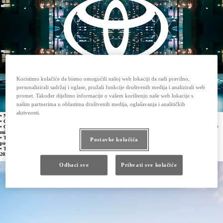
Koristimo kolačiće da bismo omogućili našoj web lokaciji da radi pravilno,
personalizirali sadržaj i oglase, pružali funkcije društvenih medija i analizirali web
promet. Također dijelimo informacije o vašem korištenju naše web lokacije s
našim partnerima u oblastima društvenih medija, oglašavanja i analitičkih
aktivnosti.
• Na globalnoj razini prodano 7,646 miliona vozila, samo 1,309 vozila manje
• Ostvaren globalni neto prihod od 27.214,50 milijardi jena (219,50 milijardi EUR),
• Ostvarena globalna neto dobit od 2.245,2 milijardi jena (18,1 milijardi EUR) u odnosu na 2.036,10
milijardi jena prihoda ostvarenog u prethodnom razdoblju
• Toyota Motor Corporation potvrđuje svoju posvećenost ugljičnoj neutralnosti do 2050. godine, s
Postavke kolačića
posebnim naglaskom na multitehnološka rješenja za sve kupce, bez obzira na tržište, zemlju ili regiju
• Toyota Motor Europe potvrđuje pristup u odnosu na Europu i povećava prodajnu prognozu za
2025. godinu
Odbaci sve
Prihvati sve kolačiće