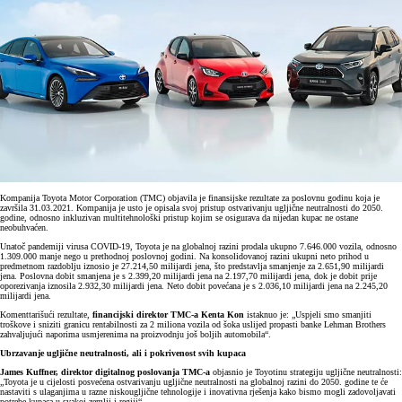
Kompanija Toyota Motor Corporation (TMC) objavila je finansijske rezultate za poslovnu godinu koja je
završila 31.03.2021. Kompanija je usto je opisala svoj pristup ostvarivanju ugljične neutralnosti do 2050.
godine, odnosno inkluzivan multitehnološki pristup kojim se osigurava da nijedan kupac ne ostane
neobuhvaćen.
Unatoč pandemiji virusa COVID-19, Toyota je na globalnoj razini prodala ukupno 7.646.000 vozila, odnosno
1.309.000 manje nego u prethodnoj poslovnoj godini. Na konsolidovanoj razini ukupni neto prihod u
predmetnom razdoblju iznosio je 27.214,50 milijardi jena, što predstavlja smanjenje za 2.651,90 milijardi
jena. Poslovna dobit smanjena je s 2.399,20 milijardi jena na 2.197,70 milijardi jena, dok je dobit prije
oporezivanja iznosila 2.932,30 milijardi jena. Neto dobit povećana je s 2.036,10 milijardi jena na 2.245,20
milijardi jena.
Komenttarišući rezultate,
financijski direktor TMC-a Kenta Kon
istaknuo je: „Uspjeli smo smanjiti
troškove i sniziti granicu rentabilnosti za 2 miliona vozila od šoka uslijed propasti banke Lehman Brothers
zahvaljujući naporima usmjerenima na proizvodnju još boljih automobila“.
Ubrzavanje ugljične neutralnosti, ali i pokrivenost svih kupaca
James Kuffner, direktor digitalnog poslovanja TMC-a
objasnio je Toyotinu strategiju ugljične neutralnosti:
„Toyota je u cijelosti posvećena ostvarivanju ugljične neutralnosti na globalnoj razini do 2050. godine te će
nastaviti s ulaganjima u razne niskougljične tehnologije i inovativna rješenja kako bismo mogli zadovoljavati
potrebe kupaca u svakoj zemlji i regiji“.