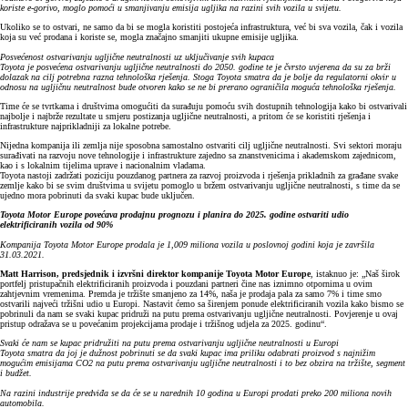
koriste e-gorivo, moglo pomoći u smanjivanju emisija ugljika na razini svih vozila u svijetu.
Ukoliko se to ostvari, ne samo da bi se mogla koristiti postojeća infrastruktura, već bi sva vozila, čak i vozila
koja su već prodana i koriste se, mogla značajno smanjiti ukupne emisije ugljika.
Posvećenost ostvarivanju ugljične neutralnosti uz uključivanje svih kupaca
Toyota je posvećena ostvarivanju ugljične neutralnosti do 2050. godine te je čvrsto uvjerena da su za brži
dolazak na cilj potrebna razna tehnološka rješenja. Stoga Toyota smatra da je bolje da regulatorni okvir u
odnosu na ugljičnu neutralnost bude otvoren kako se ne bi prerano ograničila moguća tehnološka rješenja.
Time će se tvrtkama i društvima omogućiti da surađuju pomoću svih dostupnih tehnologija kako bi ostvarivali
najbolje i najbrže rezultate u smjeru postizanja ugljične neutralnosti, a pritom će se koristiti rješenja i
infrastrukture najprikladniji za lokalne potrebe.
Nijedna kompanija ili zemlja nije sposobna samostalno ostvariti cilj ugljične neutralnosti. Svi sektori moraju
surađivati na razvoju nove tehnologije i infrastrukture zajedno sa znanstvenicima i akademskom zajednicom,
kao i s lokalnim tijelima uprave i nacionalnim vladama.
Toyota nastoji zadržati poziciju pouzdanog partnera za razvoj proizvoda i rješenja prikladnih za građane svake
zemlje kako bi se svim društvima u svijetu pomoglo u bržem ostvarivanju ugljične neutralnosti, s time da se
ujedno mora pobrinuti da svaki kupac bude uključen.
Toyota Motor Europe povećava prodajnu prognozu i planira do 2025. godine ostvariti udio
elektrificiranih vozila od 90%
Kompanija Toyota Motor Europe prodala je 1,009 miliona vozila u poslovnoj godini koja je završila
31.03.2021.
Matt Harrison, predsjednik i izvršni direktor kompanije Toyota Motor Europe
, istaknuo je: „Naš širok
portfelj pristupačnih elektrificiranih proizvoda i pouzdani partneri čine nas iznimno otpornima u ovim
zahtjevnim vremenima. Premda je tržište smanjeno za 14%, naša je prodaja pala za samo 7% i time smo
ostvarili najveći tržišni udio u Europi. Nastavit ćemo sa širenjem ponude elektrificiranih vozila kako bismo se
pobrinuli da nam se svaki kupac pridruži na putu prema ostvarivanju ugljične neutralnosti. Povjerenje u ovaj
pristup odražava se u povećanim projekcijama prodaje i tržišnog udjela za 2025. godinu“.
Svaki će nam se kupac pridružiti na putu prema ostvarivanju ugljične neutralnosti u Europi
Toyota smatra da joj je dužnost pobrinuti se da svaki kupac ima priliku odabrati proizvod s najnižim
mogućim emisijama CO2 na putu prema ostvarivanju ugljične neutralnosti i to bez obzira na tržište, segment
i budžet.
Na razini industrije predviđa se da će se u narednih 10 godina u Europi prodati preko 200 miliona novih
automobila.