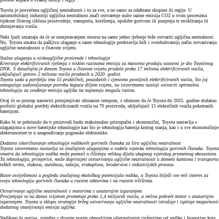
Toyota je posvećena ugljičnoj neutralnosti i to za sve, a ne samo za odabrane skupine ili regije. U
automobilskoj industriji ugljična neutralnost znači ostvarenje nulte razine emisija CO2 u svim procesima
tijekom čitavog ciklusa proizvodnje, transporta, korištenja, opskrbe gorivom ili punjenja te recikliranja ili
zbrinjavanja vozila.
Neki ljudi smatraju da će se usmjeravanjem resursa na samo jedno rješenje brže ostvariti ugljična neutralnost.
No, Toyota smatra da pažljivo ulaganje u razne tehnologije predstavlja brži i sveobuhvatniji način ostvarivanja
ugljične neutralnosti u čitavom svijetu.
Stalna ulaganja u niskougljične proizvode i tehnologije
Kreiranje elektrificiranih rješenja s niskim razinama emisija za masovnu prodaju sastavni je dio Toyotinog
DNK. S današnjim je danom Toyota u čitavom svijetu prodala preko 17 miliona elektrificiranih vozila,
uključujući gotovo 2 miliona vozila prodanih u 2020. godini.
Toyota sada u portfelju ima 55 praktičnih, pouzdanih i cjenovno povoljnih elektrificiranih vozila, što joj
omogućuje zadovoljavanje potreba kupaca diljem svijeta, no istovremeno nastoji ostvariti optimalnu
tehnologiju za svođenje emisija ugljika na najmanju moguću razinu.
Ovaj će se pristup nastaviti primjenjivati ubrzanim tempom, s obzirom da će Toyota do 2025. godine dodatno
proširiti globalni portfelj elektrificiranih vozila na 70 proizvoda, uključujući 15 električnih vozila pokretanih
baterijom.
Kako bi se pobrinulo da ti proizvodi budu maksimalno pristupačni i ekonomični, Toyota nastavlja s
ulaganjima u nove baterijske tehnologije kao što je tehnologija baterija krutog stanja, kao i u sve ekonomičnije
elektromotore te u unapređivanje pogonske elektronike.
Dodatno iskorištavanje tehnologije vodikovih gorivnih članaka za širu ugljičnu neutralnost
Toyota istovremeno nastavlja sa značajnim ulaganjima u vodeću svjetsku tehnologiju gorivnih članaka. Toyota
smatra da tehnologija vodika može pomoći u čišćenju velikog dijela ukupnog svjetskog prometnog ekosustava.
Ta tehnologija, primjerice, može doprinijeti ostvarivanju ugljične neutralnosti u domeni kamiona i transporta
teških tereta, vlakova, autobusa, taksija, zrakoplova, brodarstva i industrijskih procesa.
Raste osviještenost u pogledu značajnog ekološkog potencijala vodika, a Toyota bilježi sve veći interes za
svoju tehnologiju gorivnih članaka u raznim sektorima i na raznim tržištima.
Ostvarivanje ugljične neutralnosti s motorima s unutarnjim izgaranjem
Procjenjuje se na danas svijetom prometuje preko 1,4 milijardi vozila, a većinu pokreće motor s unutarnjim
izgaranjem. Toyota u sklopu strategije bržeg ostvarivanja ugljične neutralnosti istražuje i ispituje mogućnosti
dodatnog smanjivanja emisija ugljika.
Vodikovo bi gorivo, zajedno s drugim novim obnovljivim alternativnim rješenjima od vodika i biogoriva koja