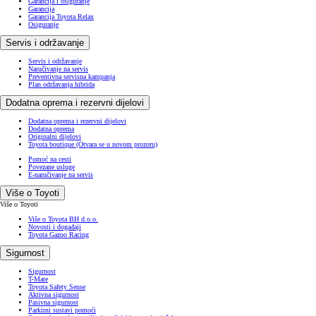
Garancija i osiguranje
Garancija
Garancija Toyota Relax
Osiguranje
Servis i održavanje
Servis i održavanje
Naručivanje na servis
Preventivna servisna kampanja
Plan održavanja hibrida
Dodatna oprema i rezervni dijelovi
Dodatna oprema i rezervni dijelovi
Dodatna oprema
Originalni dijelovi
Toyota boutique
(Otvara se u novom prozoru)
Pomoć na cesti
Povezane usluge
E-naručivanje na servis
Više o Toyoti
Više o Toyoti
Više o Toyota BH d.o.o.
Novosti i događaji
Toyota Gazoo Racing
Sigurnost
Sigurnost
T-Mate
Toyota Safety Sense
Aktivna sigurnost
Pasivna sigurnost
Parkirni sustavi pomoći