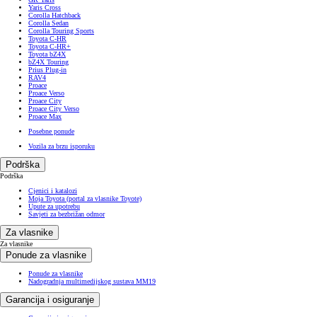
Yaris Cross
Corolla Hatchback
Corolla Sedan
Corolla Touring Sports
Toyota C-HR
Toyota C-HR+
Toyota bZ4X
bZ4X Touring
Prius Plug-in
RAV4
Proace
Proace Verso
Proace City
Proace City Verso
Proace Max
Posebne ponude
Vozila za brzu isporuku
Podrška
Podrška
Cjenici i katalozi
Moja Toyota (portal za vlasnike Toyote)
Upute za upotrebu
Savjeti za bezbrižan odmor
Za vlasnike
Za vlasnike
Ponude za vlasnike
Ponude za vlasnike
Nadogradnja multimedijskog sustava MM19
Garancija i osiguranje