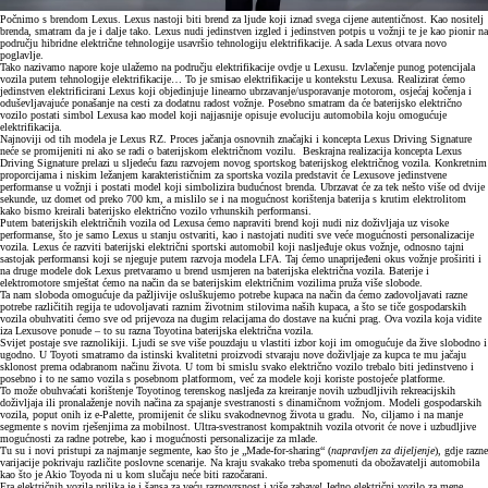
Počnimo s brendom Lexus. Lexus nastoji biti brend za ljude koji iznad svega cijene autentičnost. Kao nositelj
brenda, smatram da je i dalje tako. Lexus nudi jedinstven izgled i jedinstven potpis u vožnji te je kao pionir na
području hibridne električne tehnologije usavršio tehnologiju elektrifikacije. A sada Lexus otvara novo
poglavlje.
Tako nazivamo napore koje ulažemo na području elektrifikacije ovdje u Lexusu. Izvlačenje punog potencijala
vozila putem tehnologije elektrifikacije… To je smisao elektrifikacije u kontekstu Lexusa. Realizirat ćemo
jedinstven elektrificirani Lexus koji objedinjuje linearno ubrzavanje/usporavanje motorom, osjećaj kočenja i
oduševljavajuće ponašanje na cesti za dodatnu radost vožnje. Posebno smatram da će baterijsko električno
vozilo postati simbol Lexusa kao model koji najjasnije opisuje evoluciju automobila koju omogućuje
elektrifikacija.
Najnoviji od tih modela je Lexus RZ. Proces jačanja osnovnih značajki i koncepta Lexus Driving Signature
neće se promijeniti ni ako se radi o baterijskom električnom vozilu. Beskrajna realizacija koncepta Lexus
Driving Signature prelazi u sljedeću fazu razvojem novog sportskog baterijskog električnog vozila. Konkretnim
proporcijama i niskim ležanjem karakterističnim za sportska vozila predstavit će Lexusove jedinstvene
performanse u vožnji i postati model koji simbolizira budućnost brenda. Ubrzavat će za tek nešto više od dvije
sekunde, uz domet od preko 700 km, a mislilo se i na mogućnost korištenja baterija s krutim elektrolitom
kako bismo kreirali baterijsko električno vozilo vrhunskih performansi.
Putem baterijskih električnih vozila od Lexusa ćemo napraviti brend koji nudi niz doživljaja uz visoke
performanse, što je samo Lexus u stanju ostvariti, kao i nastojati nuditi sve veće mogućnosti personalizacije
vozila. Lexus će razviti baterijski električni sportski automobil koji nasljeđuje okus vožnje, odnosno tajni
sastojak performansi koji se njeguje putem razvoja modela LFA. Taj ćemo unaprijeđeni okus vožnje proširiti i
na druge modele dok Lexus pretvaramo u brend usmjeren na baterijska električna vozila. Baterije i
elektromotore smještat ćemo na način da se baterijskim električnim vozilima pruža više slobode.
Ta nam sloboda omogućuje da pažljivije osluškujemo potrebe kupaca na način da ćemo zadovoljavati razne
potrebe različitih regija te udovoljavati raznim životnim stilovima naših kupaca, a što se tiče gospodarskih
vozila obuhvatiti ćemo sve od prijevoza na dugim relacijama do dostave na kućni prag. Ova vozila koja vidite
iza Lexusove ponude – to su razna Toyotina baterijska električna vozila.
Svijet postaje sve raznolikiji. Ljudi se sve više pouzdaju u vlastiti izbor koji im omogućuje da žive slobodno i
ugodno. U Toyoti smatramo da istinski kvalitetni proizvodi stvaraju nove doživljaje za kupca te mu jačaju
sklonost prema odabranom načinu života. U tom bi smislu svako električno vozilo trebalo biti jedinstveno i
posebno i to ne samo vozila s posebnom platformom, već za modele koji koriste postojeće platforme.
To može obuhvaćati korištenje Toyotinog terenskog nasljeđa za kreiranje novih uzbudljivih rekreacijskih
doživljaja ili pronalaženje novih načina za spajanje svestranosti s dinamičnom vožnjom. Modeli gospodarskih
vozila, poput onih iz e-Palette, promijenit će sliku svakodnevnog života u gradu. No, ciljamo i na manje
segmente s novim rješenjima za mobilnost. Ultra-svestranost kompaktnih vozila otvorit će nove i uzbudljive
mogućnosti za radne potrebe, kao i mogućnosti personalizacije za mlade.
Tu su i novi pristupi za najmanje segmente, kao što je „Made-for-sharing“ (
napravljen za dijeljenje
), gdje razne
varijacije pokrivaju različite poslovne scenarije. Na kraju svakako treba spomenuti da obožavatelji automobila
kao što je Akio Toyoda ni u kom slučaju neće biti razočarani.
Era električnih vozila prilika je i šansa za veću raznovrsnost i više zabave! Jedno električni vozilo za mene,