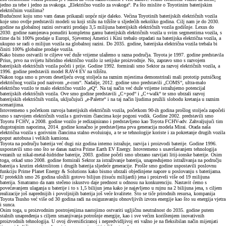
jedno za tebe i jedno za svakoga. „Električno vozilo za svakoga“. Pa što mislite o Toyotinim baterijskim
električnim vozilima?
Budućnost koju smo vam danas prikazali uopće nije daleko. Većina Toyotinih baterijskih električnih vozila
koje smo ovdje predstavili modeli su koji stižu na tržište u sljedećih nekoliko godina. Cilj nam je do 2030.
godine na globalnoj razini ostvariti prodaju 3,5 milijuna baterijskih električnih vozila godišnje. Lexus do
2030. godine namjerava ponuditi kompletnu gamu baterijskih električnih vozila u svim segmentima vozila, s
time da bi 100% prodaje u Europi, Sjevernoj Americi i Kini trebalo otpadati na baterijska električna vozila, a
ukupno se radi o milijun vozila na globalnoj razini. Do 2035. godine, baterijska električna vozila trebala bi
činiti 100% globalne prodaje vozila.
Kako bismo ostvarili te ciljeve već duže vrijeme ulažemo u razna područja. Toyota je 1997. godine predstavila
Prius, prvo na svijetu hibridno električno vozilo iz serijske proizvodnje. No, zapravo smo s razvojem
baterijskih električnih vozila počeli i prije. Godine 1992. formirali smo Sektor za razvoj električnih vozila, a
1996. godine predstavili model RAV4 EV na tržištu.
Nakon toga smo u prvom desetljeću ovog stoljeća na raznim mjestima demonstrirali mali prototip putničkog
električnog vozila pod nazivom „e-com“. Nadalje, 2012. godine smo predstavili „COMS“, ultra-malo
električno vozilo te malo električno vozilo „eQ“. Na taj način već duže vrijeme istražujemo potencijal
baterijskih električnih vozila. Ove smo godine predstavili „C+pod“ i „C+walk“ te smo ubrzali razvoj
baterijskih električnih vozila, uključujući „e-Palette“ i na taj način ljudima pružili slobodu kretanja u raznim
scenarijima.
Istovremeno s početkom razvoja baterijskih električnih vozila, početkom 90-ih godina prošlog stoljeća započeli
smo s razvojem električnih vozila s gorivnim člancima koje pogoni vodik. Godine 2002. predstavili smo
Toyotu FCHV, a 2008. godine vozilo je redizajnirano i predstavljeno kao Toyota FCHV-adv. Zahvaljujući tim
dugotrajnim naporima, 2014. godine konačno je predstavljena prva generacija modela Mirai. Otada naša
električna vozila s gorivnim člancima stalno evoluiraju, a te se tehnologije koriste i za pokretanje drugih vozila
poput autobusa i velikih kamiona.
Toyota na području baterija već dugi niz godina interno istražuje, razvija i proizvodi baterije. Godine 1996.
uspostavili smo ono što se danas naziva Prime Earth EV Energy. Istovremeno s usavršavanjem tehnologija
vezanih uz nikal-metal-hidridne baterije, 2003. godine počeli smo ubrzano razvijati litij-ionske baterije. Osim
toga, otkad smo 2008. godine formirali Sektor za istraživanje baterija, unapređujemo istraživanja na području
baterija s krutim elektrolitom i drugih baterija sljedeće generacije. Prošle smo godine uspostavili poslovnu
funkciju Prime Planet Energy & Solutions kako bismo ubrzali objedinjene napore u poslovanju s baterijama.
U proteklih smo 26 godina uložili gotovo bilijun (tisuću milijardi) jena i proizveli više od 19 milijuna
baterija. Smatramo da nam stečeno iskustvo daje prednost u odnosu na konkurenciju. Nastavit ćemo s
povećavanjem ulaganja u baterije i to s 1,5 bilijun jena kako je najavljeno u rujnu na 2 bilijuna jena, s ciljem
realizacije još naprednijih i povoljnijih baterija još veće kvalitete. Što se tiče prirodnih resursa, kompanija
Toyota Tsusho već više od 30 godina radi na osiguravanju obnovljivih izvora energije kao što su energija vjetra
i sunca.
Osim toga, u proizvodnim postrojenjima nastojimo ostvariti ugljičnu neutralnost do 2035. godine putem
stalnih unapređenja s ciljem smanjivanja potrošnje energije, kao i sve većim korištenjem inovativnih
proizvodnih tehnologija. U ovoj diversificiranoj i nepredvidljivoj eri važno je na fleksibilan način mijenjati