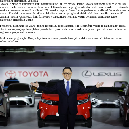
baterijskim električnim vozilima.
Toyota je globalna kompanija koju podupiru kupci diljem svijeta. Brend Toyota trenutačno nudi više od 100
modela vozila samo s motorom, hibridnih električnih vozila, plug-in hibridnih električnih vozila te električnih
vozila s pogonom na vodik u više od 170 zemalja i regija. Brend Lexus predstavio je više od 30 modela vozila
samo s klasičnim motorom, hibridnih električnih vozila i plug-in hibridnih električnih vozila u više od 90
zemalja i regija. Osim toga, širit ćemo opcije za ugljično neutralna vozila ponudom kompletne game
baterijskih električnih vozila.
Preciznije, planiramo do 2030. godine izbaciti 30 modela baterijskih električnih vozila te na globalnoj razini
staviti na raspolaganje kompletnu ponudu baterijskih električnih vozila u segmentu putničkih vozila, kao i u
segmentu gospodarskih vozila.
Molim vas, pogledajte. Ovo je Toyotina proširena ponuda baterijskih električnih vozila! Dobrodošli u naš
salon budućnosti!