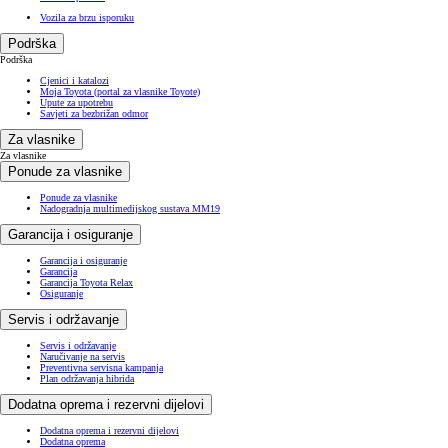
Vozila za brzu isporuku
Podrška
Podrška
Cjenici i katalozi
Moja Toyota (portal za vlasnike Toyote)
Upute za upotrebu
Savjeti za bezbrižan odmor
Za vlasnike
Za vlasnike
Ponude za vlasnike
Ponude za vlasnike
Nadogradnja multimedijskog sustava MM19
Garancija i osiguranje
Garancija i osiguranje
Garancija
Garancija Toyota Relax
Osiguranje
Servis i održavanje
Servis i održavanje
Naručivanje na servis
Preventivna servisna kampanja
Plan održavanja hibrida
Dodatna oprema i rezervni dijelovi
Dodatna oprema i rezervni dijelovi
Dodatna oprema