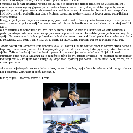
tipove i količine proizvoda, a istovremeno i pratiti tržišne trendove.
Smatramo da će nam smanjeno vrijeme proizvodnje te proizvodne metode temeljene na velikom miksu i
malim količinama koje njegujemo putem sustava Toyota Production System, uz stalne napore tipične za
japansku proizvodnju omogućiti da u narednom razdoblju budemo konkurentni. Nastavit ćemo unapređivati
inicijative na svim područjima zajedno s brojnim partnerima među tvrtkama iz Toyota grupe, dobavljačima i
distributerima.
Energija igra ključnu ulogu u ostvarivanju ugljične neutralnosti. Upravo je zato Toyota usmjerena na ponudu
raznovrsnog niza opcija za ugljičnu neutralnost, kako bi se obuhvatile sve potrebe i situacije u svakoj zemlji i
regiji.
O tim opcijama ne odlučujemo mi, već lokalna tržišta i kupci. A sada se u kontekstu vođenja poslovanja
postavlja pitanje zašto imamo toliko opcija – neki će pomisliti da bi bilo isplativije usmjeriti se na manji broj
opcija. No, smatramo da je brzo prilagođavanje budućim promjenama važnije od predviđanja budućnosti, koja
je neizvjesna. Zato ćemo i dalje stavljati te opcije na raspolaganje kupcima dok se ne pronađe pravi put.
Toyota nastoji biti kompanija koja doprinosi okolišu, nastoji ljudima donijeti sreću te održava blizak odnos s
kupcima. Sve u svemu, želimo biti kompanija koja proizvodi sreću za sve, kako pojedince, tako i društvo u
cjelini. Želimo današnjoj djeci i njihovim potomcima ostaviti još bolju budućnost. Uvijek želimo da
budućnost bude vedrija. Smatram da je budućnost nešto što svi zajedno stvaramo – u japanskoj automobilskoj
industriji radi 5.5 milijuna naših kolega koji doprinose japanskoj proizvodnji i mobilnosti. A diljem svijeta ih
imamo još puno.
Ako se svi zajedno pokrenemo, s istim ciljem, voljom i strašću, uspjet ćemo iza sebe ostaviti mnoga radosna
lica i prekrasnu Zemlju za sljedeću generaciju.
U to vjerujem. I to ćemo ostvariti. Hvala.