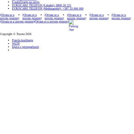
E-naručivanje na servis
EUROCARE TELEFON (Lokalni): 0800 20 215
EUROCARE TELEFON (Međunarodni): +387 33 606 000
(Otvara se u
(Otvara se u
(Otvara se u
(Otvara se u
(Otvara se u
(Otvara se u
novom prozoru)
novom prozoru)
novom prozoru)
novom prozoru)
novom prozoru)
novom prozoru)
(Otvara se u novom prozoru)
(Otvara se u novom prozoru)
Copyright © Toyota 2026
Pravila korištenja
WLTP
Izjava o pristupačnosti