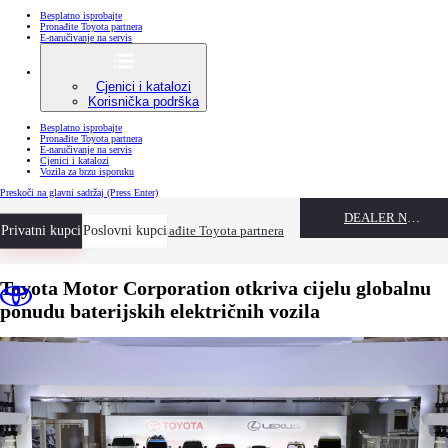
Besplatno isprobajte
Pronađite Toyota partnera
E-naručivanje na servis
Cjenici i katalozi
Korisnička podrška
Besplatno isprobajte
Pronađite Toyota partnera
E-naručivanje na servis
Cjenici i katalozi
Vozila za brzu isporuku
Preskoči na glavni sadržaj
(Press Enter)
DEALER NAME
Privatni kupci
Besplatno isprobajte
Poslovni kupci
Pronađite Toyota partnera
Toyota Motor Corporation otkriva cijelu globalnu
ponudu baterijskih električnih vozila