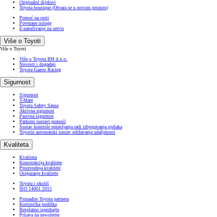
Originalni dijelovi
Toyota boutique
(Otvara se u novom prozoru)
Pomoć na cesti
Povezane usluge
E-naručivanje na servis
Više o Toyoti
Više o Toyoti
Više o Toyota BH d.o.o.
Novosti i događaji
Toyota Gazoo Racing
Sigurnost
Sigurnost
T-Mate
Toyota Safety Sense
Aktivna sigurnost
Pasivna sigurnost
Parkirni sustavi pomoći
Sustav kontrole upravljanja radi izbjegavanja pješaka
Toyotin automatski sustav održavanja udaljenosti
Kvaliteta
Kvaliteta
Konstrukcija kvalitete
Proizvodnja kvalitete
Osiguranje kvalitete
Toyota i okoliš
ISO 14001:2015
Pronađite Toyota partnera
Korisnička podrška
Besplatno isprobajte
Prijava na newsletter