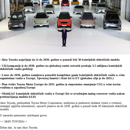
· Akio Toyoda najavljuje da će do 2030. godine u ponudi biti 30 baterijskih električnih modela
· Cilj kompanije je do 2030. godine na globalnoj razini ostvariti prodaju 3,5 milijuna baterijskih
električnih vozila godišnje
· Lexus do 2030. godine namjerava ponuditi kompletnu gamu baterijskih električnih vozila u svim
segmentima vozila u Europi, Sjevernoj Americi i Kini bit će EV (globalno cilje je do 2035.)
· Plan tvrtke Toyota Motor Europe do 2035. godine je stopostotno smanjenje CO2 u svim novim
vozilima u zapadnoj Europi
· Obitelj bZ baterijskih električnih vozila u Europi širi se uvođenjem malog crossover vozila nakon
predstavljanja modela bZ4X
Akio Toyoda, predsjednik Toyota Motor Corporation, medijima je predstavio dodatne vijesti o tvrtkinoj
strategiji ugljične neutralnosti, opisavši planove da do 2030. godine u ponudi bude 30 baterijskih električnih
modela.
U nastavku prenosimo cjelokupni govor.
<< AKIO TOYODA>>
Dobar dan. Ja sam Akio Toyoda.