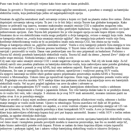
Puno vam hvala što ste izdvojili vrijeme kako biste nam se danas pridružili.
Danas ću govoriti o Toyotinoj strategiji ostvarivanja ugljične neutralnosti, a posebno o strategiji za baterijska
električna vozila, koja predstavljaju jednu od najperspektivnijih opcija.
Smatram da ugljična neutralnost znači ostvarenje svijeta u kojem svi ljudi na planetu stalno žive sretno. Želim
doprinijeti ostvarenju takvog svijeta. To jest i to će biti želja i misija Toyote kao globalne kompanije. Kako
bismo se prihvatili tog izazova, moramo maksimalno smanjiti emisije CO2 u najkraćem mogućem roku.
Živimo u raznolikom svijetu i u vremenu kad je teško predvidjeti budućnost. Stoga je teško usrećiti sve ljude
jedinstvenom opcijom. Zato Toyota želi pripremiti što je više moguće opcija za naše kupce diljem svijeta.
Smatramo da se sva elektrificirana vozila mogu podijeliti u dvije kategorije, ovisno o energiji koju troše. Jedna
se kategorija odnosi na „vozila koja smanjuju emisije ugljika“. Ako energija koja pokreće vozilo nije čista,
korištenje elektrificiranog vozila ne bi za posljedicu imalo nula emisija CO2, bez obzira na tip vozila.
Druga se kategorija odnosi na „ugljično neutralna vozila“. Vozila u ovoj kategoriji pokreće čista energija te ista
ostvaruju nula emisija CO2 u čitavom procesu korištenja. U Toyoti ćemo učiniti sve što možemo kako bismo
razvijali i proizvodili ta vozila. Danas vam predstavljam ono što smo pripremali za budućnost. Počnimo s
Toyota bZ obitelji posebnih baterijskih električnih vozila. Toyota bZ znači da idemo
„beyond Zero“
(dalje od
nulte stope emisija). Sloboda kretanja i zabava u vožnji za sve.
Cilj nam nije samo smanjiti emisije CO2 i ostale negativne utjecaje na nulu. Naš cilj ide korak dalje. Za bZ
obitelj razvili smo posebnu platformu za baterijska električna vozila, koja zadovoljava razne potrebe globalnog
tržišta. Prvi model u ponudi je ovaj bZ4X, koji smo nedavno najavili. Razvili smo ga zajednički sa
Subaruom, što nam je omogućilo da ostvarimo tečnost, upravljivost i vozljivost pravog SUV vozila.
Za njegovo lansiranje na tržište iduće godine upravo pripremamo proizvodnju modela bZ4X u Toyotinoj
tvornici u Motomachiju. Uskoro ćemo ga isporučivati kupcima. Osim toga, proširujemo ponudu vozila serije
bZ. Pogledajte ova dva modela. SUV srednje klase ima prekrasnu siluetu koja najavljuje novu eru baterijskih
električnih vozila. Već na prvi pogled izgledom vas zove da uđete i odvezete se.
A radi se o najkompaktnijem SUV vozilu u seriji – malom baterijskom električnom vozilu s udobnom
unutrašnjosti, dizajniranom u Europi s japanskim štihom. Što više baterija dodate kako bi se produljio domet,
to će vozilo biti veće, teže i skuplje. S obzirom da je ovaj SUV mali automobil, moramo iznimno paziti na
jednu stvar. A to je potrošnja energije.
Važno je utvrditi u kojoj mjeri možemo povećati ukupnu energetsku učinkovitost vozila, odnosno s koliko
manje energije se vozilo može kretati. Upravo tu tehnologiju Toyota usavršava već duže od 30 godina.
Maksimalno smo se trudili obraditi sve aspekte, a s ovim vozilom ciljamo na potrošnju energije od 125 vat-
sati po kilometru, što bi bila najniža potrošnja u klasi kompaktnih SUV vozila. A ovo je limuzina srednje
klase koja zadovoljava očekivanja kupaca koji prvi put kupuju automobil. Imamo i veliki SUV s trećim redom
sjedala, za ugodne obiteljske doživljaje.
Što mislite? Ne samo da ćemo postojeće modele vozila dopuniti novim opcijama baterijskih električnih vozila,
već ćemo imati i kompletnu ponudu povoljnih modela iz masovne proizvodnje, kao što su modeli serije bZ,
kako bismo zadovoljili potrebe svih kupaca. Pritom se nadam da ćemo kupcima diljem svijeta isporučiti
jedinstven i prekrasan izgled, kao i zabavu vožnje baterijskog električnog vozila te iskustvo življenja s