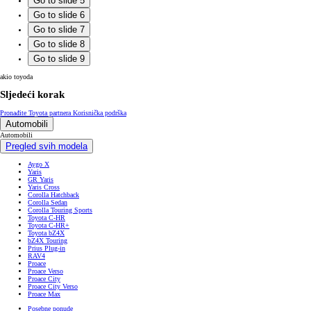
Go to slide 5
Go to slide 6
Go to slide 7
Go to slide 8
Go to slide 9
akio toyoda
Sljedeći korak
Pronađite Toyota partnera
Korisnička podrška
Automobili
Automobili
Pregled svih modela
Aygo X
Yaris
GR Yaris
Yaris Cross
Corolla Hatchback
Corolla Sedan
Corolla Touring Sports
Toyota C-HR
Toyota C-HR+
Toyota bZ4X
bZ4X Touring
Prius Plug-in
RAV4
Proace
Proace Verso
Proace City
Proace City Verso
Proace Max
Posebne ponude