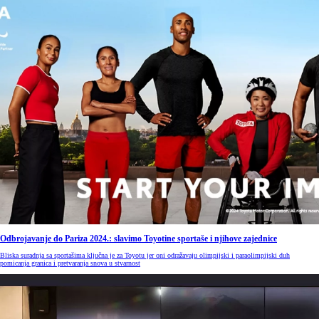
Odbrojavanje do Pariza 2024.: slavimo Toyotine sportaše i njihove zajednice
Bliska suradnja sa sportašima ključna je za Toyotu jer oni odražavaju olimpijski i paraolimpijski duh
pomicanja granica i pretvaranja snova u stvarnost