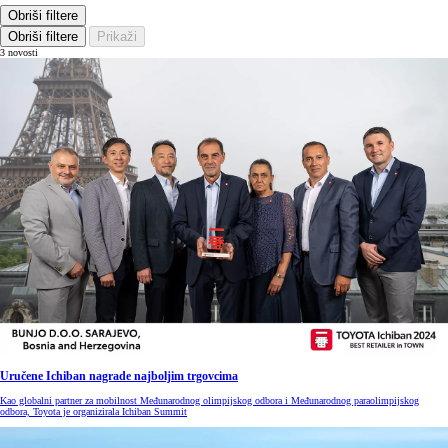
Obriši filtere
Obriši filtere
Prikaži
3 novosti
Uručene Ichiban nagrade najboljim trgovcima
Kao globalni partner za mobilnost Međunarodnog olimpijskog odbora i Međunarodnog paraolimpijskog
odbora, Toyota je organizirala Ichiban Summit