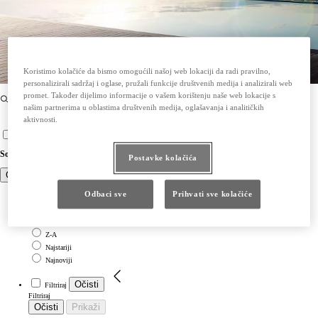
Koristimo kolačiće da bismo omogućili našoj web lokaciji da radi pravilno,
personalizirali sadržaj i oglase, pružali funkcije društvenih medija i analizirali web
promet. Također dijelimo informacije o vašem korištenju naše web lokacije s
našim partnerima u oblastima društvenih medija, oglašavanja i analitičkih
aktivnosti.
Sortirajte
Filtriraj
Sortirajte
Postavke kolačića
Close
Odbaci sve
Prihvati sve kolačiće
Očisti
Sortirajte
Sortirajte
A-Z
Z-A
Najstariji
Najnoviji
Očisti
Filtriraj
Filtriraj
Očisti
Prikaži