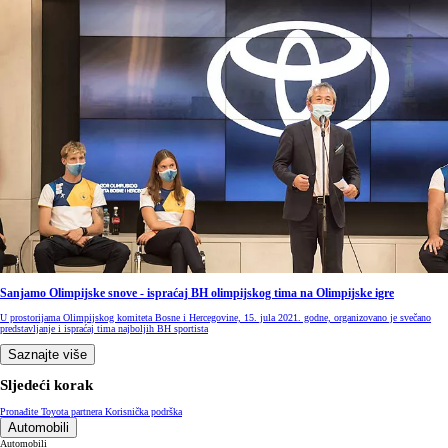
Sanjamo Olimpijske snove - ispraćaj BH olimpijskog tima na Olimpijske igre
U prostorijama Olimpijskog komiteta Bosne i Hercegovine, 15. jula 2021. godne, organizovano je svečano
predstavljanje i ispraćaj tima najboljih BH sportista
Saznajte više
Sljedeći korak
Pronađite Toyota partnera
Korisnička podrška
Automobili
Automobili