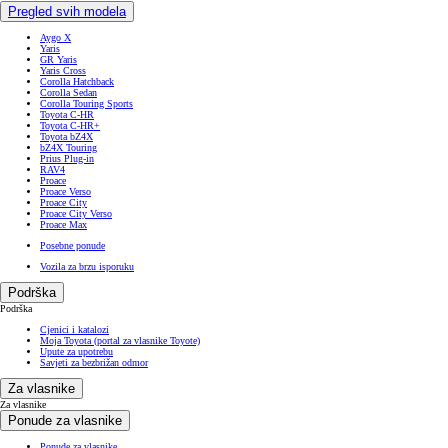
Pregled svih modela
Aygo X
Yaris
GR Yaris
Yaris Cross
Corolla Hatchback
Corolla Sedan
Corolla Touring Sports
Toyota C-HR
Toyota C-HR+
Toyota bZ4X
bZ4X Touring
Prius Plug-in
RAV4
Proace
Proace Verso
Proace City
Proace City Verso
Proace Max
Posebne ponude
Vozila za brzu isporuku
Podrška
Podrška
Cjenici i katalozi
Moja Toyota (portal za vlasnike Toyote)
Upute za upotrebu
Savjeti za bezbrižan odmor
Za vlasnike
Za vlasnike
Ponude za vlasnike
Ponude za vlasnike