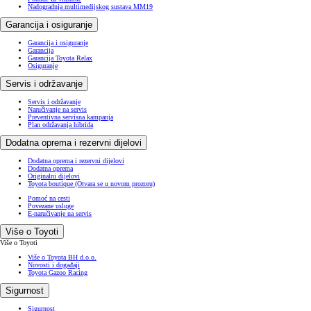
Nadogradnja multimedijskog sustava MM19
Garancija i osiguranje
Garancija i osiguranje
Garancija
Garancija Toyota Relax
Osiguranje
Servis i održavanje
Servis i održavanje
Naručivanje na servis
Preventivna servisna kampanja
Plan održavanja hibrida
Dodatna oprema i rezervni dijelovi
Dodatna oprema i rezervni dijelovi
Dodatna oprema
Originalni dijelovi
Toyota boutique
(Otvara se u novom prozoru)
Pomoć na cesti
Povezane usluge
E-naručivanje na servis
Više o Toyoti
Više o Toyoti
Više o Toyota BH d.o.o.
Novosti i događaji
Toyota Gazoo Racing
Sigurnost
Sigurnost