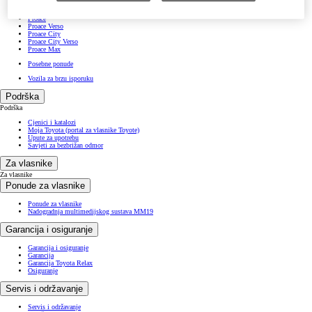
Prius Plug-in
RAV4
Proace
Proace Verso
Proace City
Proace City Verso
Proace Max
Posebne ponude
Vozila za brzu isporuku
Podrška
Podrška
Cjenici i katalozi
Moja Toyota (portal za vlasnike Toyote)
Upute za upotrebu
Savjeti za bezbrižan odmor
Za vlasnike
Za vlasnike
Ponude za vlasnike
Ponude za vlasnike
Nadogradnja multimedijskog sustava MM19
Garancija i osiguranje
Garancija i osiguranje
Garancija
Garancija Toyota Relax
Osiguranje
Servis i održavanje
Servis i održavanje