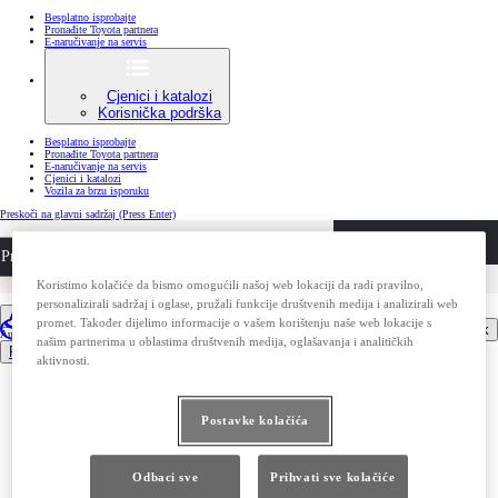
Besplatno isprobajte
Pronađite Toyota partnera
E-naručivanje na servis
Cjenici i katalozi
Korisnička podrška
Besplatno isprobajte
Pronađite Toyota partnera
E-naručivanje na servis
Cjenici i katalozi
Vozila za brzu isporuku
Preskoči na glavni sadržaj
(Press Enter)
DEALER NAME
Privatni kupci
Besplatno isprobajte
Poslovni kupci
Pronađite Toyota partnera
Koristimo kolačiće da bismo omogućili našoj web lokaciji da radi pravilno,
personalizirali sadržaj i oglase, pružali funkcije društvenih medija i analizirali web
Automobili
promet. Također dijelimo informacije o vašem korištenju naše web lokacije s
Otvori izbornik
Automobili
našim partnerima u oblastima društvenih medija, oglašavanja i analitičkih
Pregled svih modela
aktivnosti.
Aygo X
Yaris
GR Yaris
Corolla Hatchback
Postavke kolačića
Corolla Sedan
Corolla Touring Sports
Toyota C-HR
Toyota C-HR+
Odbaci sve
Prihvati sve kolačiće
Toyota bZ4X
bZ4X Touring