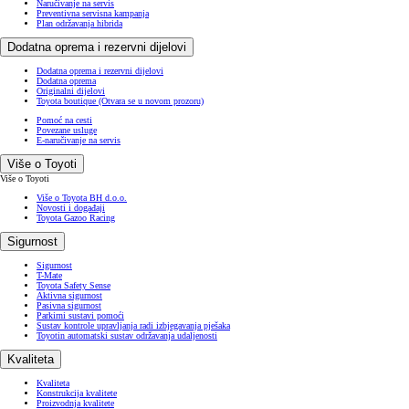
Naručivanje na servis
Preventivna servisna kampanja
Plan održavanja hibrida
Dodatna oprema i rezervni dijelovi
Dodatna oprema i rezervni dijelovi
Dodatna oprema
Originalni dijelovi
Toyota boutique
(Otvara se u novom prozoru)
Pomoć na cesti
Povezane usluge
E-naručivanje na servis
Više o Toyoti
Više o Toyoti
Više o Toyota BH d.o.o.
Novosti i događaji
Toyota Gazoo Racing
Sigurnost
Sigurnost
T-Mate
Toyota Safety Sense
Aktivna sigurnost
Pasivna sigurnost
Parkirni sustavi pomoći
Sustav kontrole upravljanja radi izbjegavanja pješaka
Toyotin automatski sustav održavanja udaljenosti
Kvaliteta
Kvaliteta
Konstrukcija kvalitete
Proizvodnja kvalitete