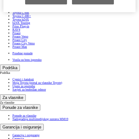
Corolla Hatchback
Corolla Sedan
Corolla Touring Sports
Toyota C-HR
Toyota C-HR+
Toyota bZ4X
bZ4X Touring
Prius Plug-in
RAV4
Proace
Proace Verso
Proace City
Proace City Verso
Proace Max
Posebne ponude
Vozila za brzu isporuku
Podrška
Podrška
Cjenici i katalozi
Moja Toyota (portal za vlasnike Toyote)
Upute za upotrebu
Savjeti za bezbrižan odmor
Za vlasnike
Za vlasnike
Ponude za vlasnike
Ponude za vlasnike
Nadogradnja multimedijskog sustava MM19
Garancija i osiguranje
Garancija i osiguranje
Garancija