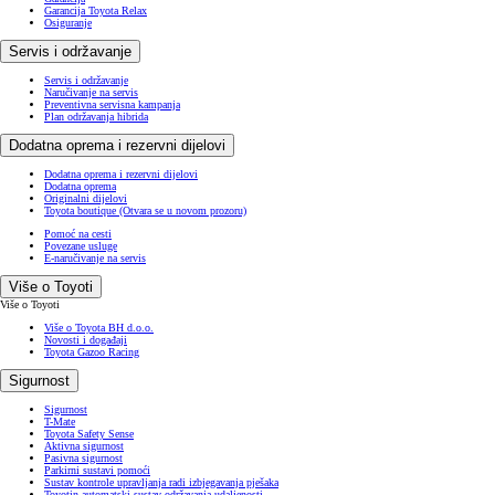
Garancija Toyota Relax
Osiguranje
Servis i održavanje
Servis i održavanje
Naručivanje na servis
Preventivna servisna kampanja
Plan održavanja hibrida
Dodatna oprema i rezervni dijelovi
Dodatna oprema i rezervni dijelovi
Dodatna oprema
Originalni dijelovi
Toyota boutique
(Otvara se u novom prozoru)
Pomoć na cesti
Povezane usluge
E-naručivanje na servis
Više o Toyoti
Više o Toyoti
Više o Toyota BH d.o.o.
Novosti i događaji
Toyota Gazoo Racing
Sigurnost
Sigurnost
T-Mate
Toyota Safety Sense
Aktivna sigurnost
Pasivna sigurnost
Parkirni sustavi pomoći
Sustav kontrole upravljanja radi izbjegavanja pješaka
Toyotin automatski sustav održavanja udaljenosti