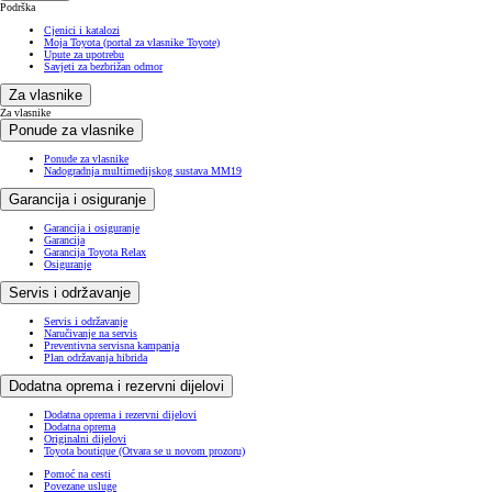
Podrška
Cjenici i katalozi
Moja Toyota (portal za vlasnike Toyote)
Upute za upotrebu
Savjeti za bezbrižan odmor
Za vlasnike
Za vlasnike
Ponude za vlasnike
Ponude za vlasnike
Nadogradnja multimedijskog sustava MM19
Garancija i osiguranje
Garancija i osiguranje
Garancija
Garancija Toyota Relax
Osiguranje
Servis i održavanje
Servis i održavanje
Naručivanje na servis
Preventivna servisna kampanja
Plan održavanja hibrida
Dodatna oprema i rezervni dijelovi
Dodatna oprema i rezervni dijelovi
Dodatna oprema
Originalni dijelovi
Toyota boutique
(Otvara se u novom prozoru)
Pomoć na cesti
Povezane usluge