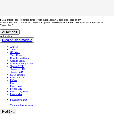
POST https://usc-webcomponents.toyota-europe.com/v1/used-stock-cars/ba/hr?
brand=toyota&uscContext=used&uscEnv=production&vehicleForSaleId=aa6b95d7-e059-4788-9b2b-
79aeecc9eeb3
Automobili
Automobili
Pregled svih modela
Aygo X
Yaris
GR Yaris
Yaris Cross
Corolla Hatchback
Corolla Sedan
Corolla Touring Sports
Toyota C-HR
Toyota C-HR+
Toyota bZ4X
bZ4X Touring
Prius Plug-in
RAV4
Proace
Proace Verso
Proace City
Proace City Verso
Proace Max
Posebne ponude
Vozila za brzu isporuku
Podrška