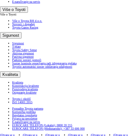
E-naručivanje na servis
Više o Toyoti
Više o Toyoti
Više o Toyota BH d.o.o.
Novosti i događaji
Toyota Gazoo Racing
Sigurnost
Sigurnost
T-Mate
Toyota Safety Sense
Aktivna sigurnost
Pasivna sigurnost
Parkirni sustavi pomoći
Sustav kontrole upravljanja radi izbjegavanja pješaka
Toyotin automatski sustav održavanja udaljenosti
Kvaliteta
Kvaliteta
Konstrukcija kvalitete
Proizvodnja kvalitete
Osiguranje kvalitete
Toyota i okoliš
ISO 14001:2015
Pronađite Toyota partnera
Korisnička podrška
Besplatno isprobajte
Prijava na newsletter
E-naručivanje na servis
EUROCARE TELEFON (Lokalni): 0800 20 215
EUROCARE TELEFON (Međunarodni): +387 33 606 000
(Otvara se u
(Otvara se u
(Otvara se u
(Otvara se u
(Otvara se u
(Otvara se u