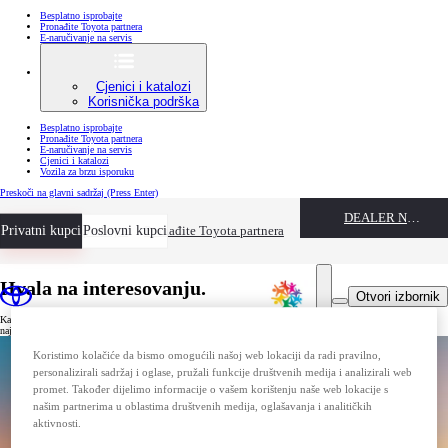
Besplatno isprobajte
Pronađite Toyota partnera
E-naručivanje na servis
Cjenici i katalozi
Korisnička podrška
Besplatno isprobajte
Pronađite Toyota partnera
E-naručivanje na servis
Cjenici i katalozi
Vozila za brzu isporuku
Preskoči na glavni sadržaj
(Press Enter)
DEALER NAME
Privatni kupci
Besplatno isprobajte
Poslovni kupci
Pronađite Toyota partnera
Hvala na interesovanju.
Otvori izbornik
Kako biste dovršili prijavu za novi bilten Toyota Hilux i bili među prvima koji će primati najnovije vijesti,
najave i ponude, molimo Vas da kliknete na verifikacijsku poveznicu u e-mailu koji smo Vam poslali.
Koristimo kolačiće da bismo omogućili našoj web lokaciji da radi pravilno,
personalizirali sadržaj i oglase, pružali funkcije društvenih medija i analizirali web
promet. Također dijelimo informacije o vašem korištenju naše web lokacije s
našim partnerima u oblastima društvenih medija, oglašavanja i analitičkih
aktivnosti.