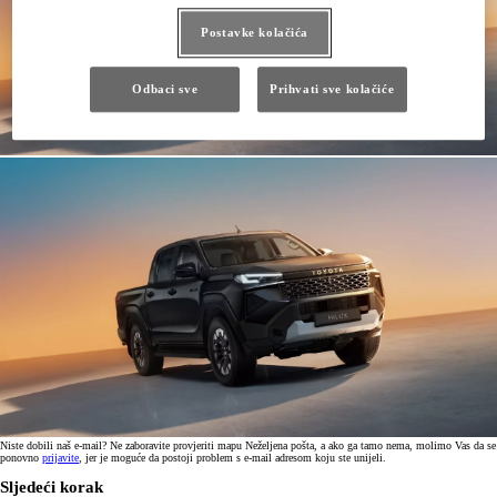
Postavke kolačića
Odbaci sve
Prihvati sve kolačiće
Niste dobili naš e-mail? Ne zaboravite provjeriti mapu Neželjena pošta, a ako ga tamo nema, molimo Vas da se
ponovno
prijavite
, jer je moguće da postoji problem s e-mail adresom koju ste unijeli.
Sljedeći korak