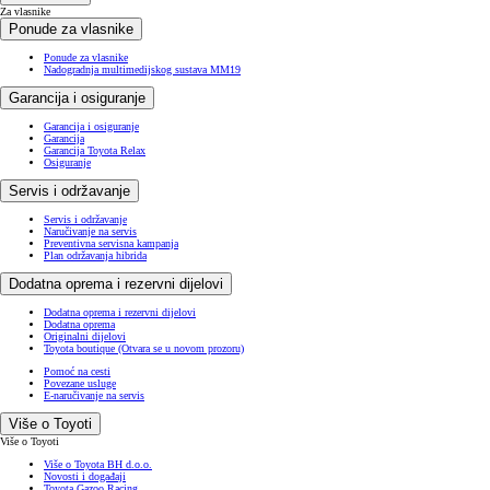
Za vlasnike
Ponude za vlasnike
Ponude za vlasnike
Nadogradnja multimedijskog sustava MM19
Garancija i osiguranje
Garancija i osiguranje
Garancija
Garancija Toyota Relax
Osiguranje
Servis i održavanje
Servis i održavanje
Naručivanje na servis
Preventivna servisna kampanja
Plan održavanja hibrida
Dodatna oprema i rezervni dijelovi
Dodatna oprema i rezervni dijelovi
Dodatna oprema
Originalni dijelovi
Toyota boutique
(Otvara se u novom prozoru)
Pomoć na cesti
Povezane usluge
E-naručivanje na servis
Više o Toyoti
Više o Toyoti
Više o Toyota BH d.o.o.
Novosti i događaji
Toyota Gazoo Racing