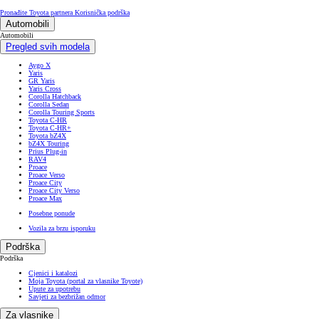
Pronađite Toyota partnera
Korisnička podrška
Automobili
Automobili
Pregled svih modela
Aygo X
Yaris
GR Yaris
Yaris Cross
Corolla Hatchback
Corolla Sedan
Corolla Touring Sports
Toyota C-HR
Toyota C-HR+
Toyota bZ4X
bZ4X Touring
Prius Plug-in
RAV4
Proace
Proace Verso
Proace City
Proace City Verso
Proace Max
Posebne ponude
Vozila za brzu isporuku
Podrška
Podrška
Cjenici i katalozi
Moja Toyota (portal za vlasnike Toyote)
Upute za upotrebu
Savjeti za bezbrižan odmor
Za vlasnike