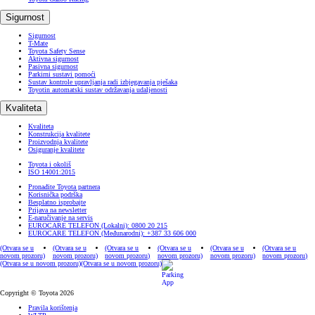
Sigurnost
Sigurnost
T-Mate
Toyota Safety Sense
Aktivna sigurnost
Pasivna sigurnost
Parkirni sustavi pomoći
Sustav kontrole upravljanja radi izbjegavanja pješaka
Toyotin automatski sustav održavanja udaljenosti
Kvaliteta
Kvaliteta
Konstrukcija kvalitete
Proizvodnja kvalitete
Osiguranje kvalitete
Toyota i okoliš
ISO 14001:2015
Pronađite Toyota partnera
Korisnička podrška
Besplatno isprobajte
Prijava na newsletter
E-naručivanje na servis
EUROCARE TELEFON (Lokalni): 0800 20 215
EUROCARE TELEFON (Međunarodni): +387 33 606 000
(Otvara se u
(Otvara se u
(Otvara se u
(Otvara se u
(Otvara se u
(Otvara se u
novom prozoru)
novom prozoru)
novom prozoru)
novom prozoru)
novom prozoru)
novom prozoru)
(Otvara se u novom prozoru)
(Otvara se u novom prozoru)
Copyright © Toyota 2026
Pravila korištenja