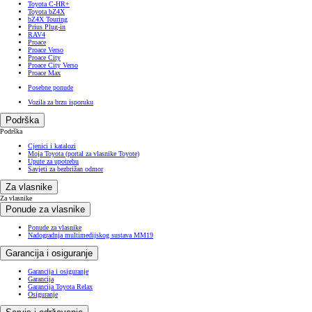
Toyota C-HR+
Toyota bZ4X
bZ4X Touring
Prius Plug-in
RAV4
Proace
Proace Verso
Proace City
Proace City Verso
Proace Max
Posebne ponude
Vozila za brzu isporuku
Podrška
Podrška
Cjenici i katalozi
Moja Toyota (portal za vlasnike Toyote)
Upute za upotrebu
Savjeti za bezbrižan odmor
Za vlasnike
Za vlasnike
Ponude za vlasnike
Ponude za vlasnike
Nadogradnja multimedijskog sustava MM19
Garancija i osiguranje
Garancija i osiguranje
Garancija
Garancija Toyota Relax
Osiguranje