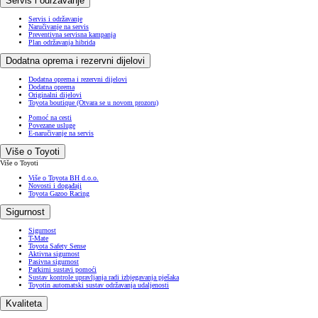
Servis i održavanje
Servis i održavanje
Naručivanje na servis
Preventivna servisna kampanja
Plan održavanja hibrida
Dodatna oprema i rezervni dijelovi
Dodatna oprema i rezervni dijelovi
Dodatna oprema
Originalni dijelovi
Toyota boutique
(Otvara se u novom prozoru)
Pomoć na cesti
Povezane usluge
E-naručivanje na servis
Više o Toyoti
Više o Toyoti
Više o Toyota BH d.o.o.
Novosti i događaji
Toyota Gazoo Racing
Sigurnost
Sigurnost
T-Mate
Toyota Safety Sense
Aktivna sigurnost
Pasivna sigurnost
Parkirni sustavi pomoći
Sustav kontrole upravljanja radi izbjegavanja pješaka
Toyotin automatski sustav održavanja udaljenosti
Kvaliteta