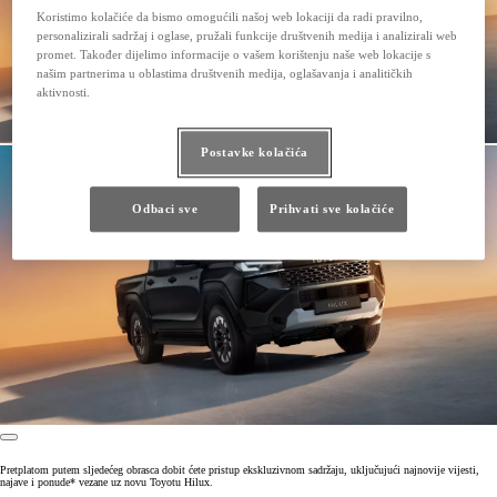
Koristimo kolačiće da bismo omogućili našoj web lokaciji da radi pravilno,
personalizirali sadržaj i oglase, pružali funkcije društvenih medija i analizirali web
promet. Također dijelimo informacije o vašem korištenju naše web lokacije s
našim partnerima u oblastima društvenih medija, oglašavanja i analitičkih
aktivnosti.
Postavke kolačića
Odbaci sve
Prihvati sve kolačiće
Pretplatom putem sljedećeg obrasca dobit ćete pristup ekskluzivnom sadržaju, uključujući najnovije vijesti,
najave i ponude* vezane uz novu Toyotu Hilux.