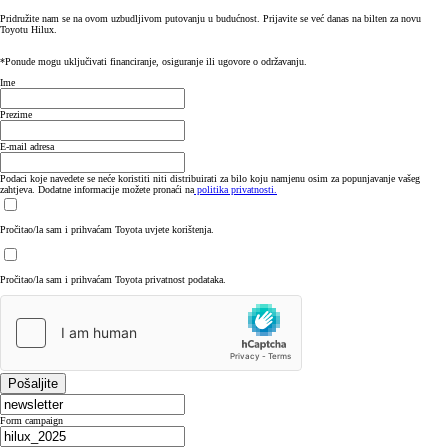
Pridružite nam se na ovom uzbudljivom putovanju u budućnost. Prijavite se već danas na bilten za novu
Toyotu Hilux.
*Ponude mogu uključivati financiranje, osiguranje ili ugovore o održavanju.
Ime
Prezime
E-mail adresa
Podaci koje navedete se neće koristiti niti distribuirati za bilo koju namjenu osim za popunjavanje vašeg
zahtjeva. Dodatne informacije možete pronaći na
politika privatnosti.
Pročitao/la sam i prihvaćam Toyota uvjete korištenja.
Pročitao/la sam i prihvaćam Toyota privatnost podataka.
Pošaljite
Form campaign