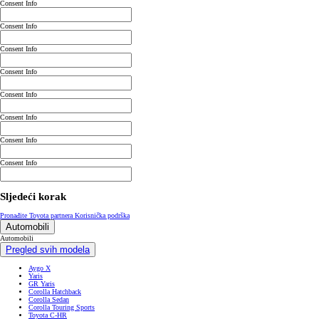
Consent Info
Consent Info
Consent Info
Consent Info
Consent Info
Consent Info
Consent Info
Consent Info
Sljedeći korak
Pronađite Toyota partnera
Korisnička podrška
Automobili
Automobili
Pregled svih modela
Aygo X
Yaris
GR Yaris
Corolla Hatchback
Corolla Sedan
Corolla Touring Sports
Toyota C-HR