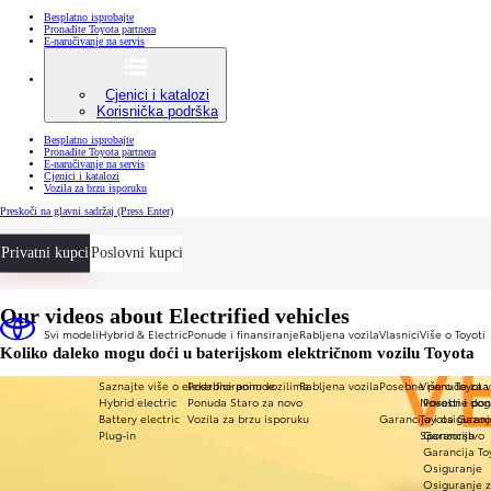
Besplatno isprobajte
Pronađite Toyota partnera
E-naručivanje na servis
Cjenici i katalozi
Korisnička podrška
Besplatno isprobajte
Pronađite Toyota partnera
E-naručivanje na servis
Cjenici i katalozi
Vozila za brzu isporuku
Preskoči na glavni sadržaj
(Press Enter)
Privatni kupci
Poslovni kupci
Our videos about Electrified vehicles
Svi modeli
Hybrid & Electric
Ponude i finansiranje
Rabljena vozila
Vlasnici
Više o Toyoti
Koliko daleko mogu doći u baterijskom električnom vozilu Toyota
Saznajte više o elektrificiranim vozilima
Posebne ponude
Rabljena vozila
Posebne ponude za v
Više o Toyota
Hybrid electric
Ponuda Staro za novo
Novosti i dog
Posebne pon
Battery electric
Vozila za brzu isporuku
Garancija i osiguran
Toyota Gazoo
Plug-in
Sponzorstvo
Garancija
Garancija To
Osiguranje
Osiguranje z