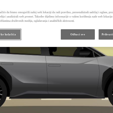
Održavanje hibridnih vozila
Kontrolni pregled vozila
Karoserija i lak
čiće da bismo omogućili našoj web lokaciji da radi pravilno, personalizirali sadržaj i oglase, pru
Obećanje Toyotinog servisa
dija i analizirali web promet. Također dijelimo informacije o vašem korištenju naše web lokacije
Dodatna oprema i rezervni dijelovi
blastima društvenih medija, oglašavanja i analitičkih aktivnosti.
Dodatna oprema
Originalni dijelovi
Toyota Butik
vke kolačića
Odbaci sve
Prihvati