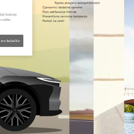
Toyota provjera kompatibilnosti
Cjenovnici dodatne opreme
Plan održavanja hibrida
žali funkcije
Preventivna servisna kampanja
 s našim
Pomoć na cesti
 sve kolačiće