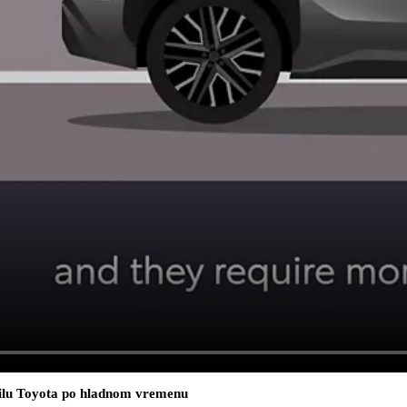
ozilu Toyota po hladnom vremenu