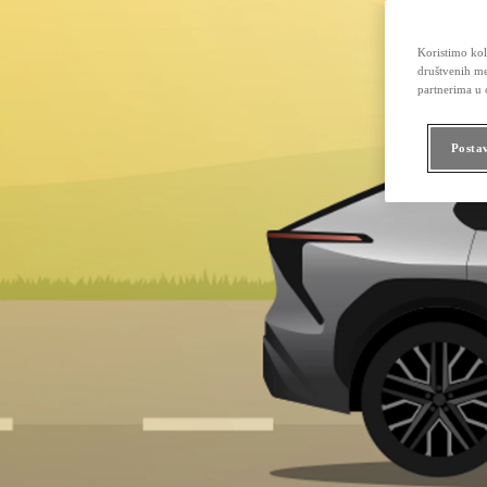
Koristimo kola
društvenih me
partnerima u o
Posta