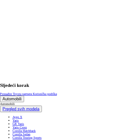
Sljedeći korak
Pronađite Toyota partnera
Korisnička podrška
Automobili
Automobili
Pregled svih modela
Aygo X
Yaris
GR Yaris
Yaris Cross
Corolla Hatchback
Corolla Sedan
Corolla Touring Sports