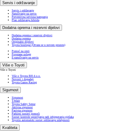
Servis i održavanje
Servis i održavanje
Naručivanje na servis
Preventivna servisna kampanja
Plan održavanja hibrida
Dodatna oprema i rezervni dijelovi
Dodatna oprema i rezervni dijelovi
Dodatna oprema
Originalni dijelovi
Toyota boutique
(Otvara se u novom prozoru)
Pomoć na cesti
Povezane usluge
E-naručivanje na servis
Više o Toyoti
Više o Toyoti
Više o Toyota BH d.o.o.
Novosti i događaji
Toyota Gazoo Racing
Sigurnost
Sigurnost
T-Mate
Toyota Safety Sense
Aktivna sigurnost
Pasivna sigurnost
Parkirni sustavi pomoći
Sustav kontrole upravljanja radi izbjegavanja pješaka
Toyotin automatski sustav održavanja udaljenosti
Kvaliteta