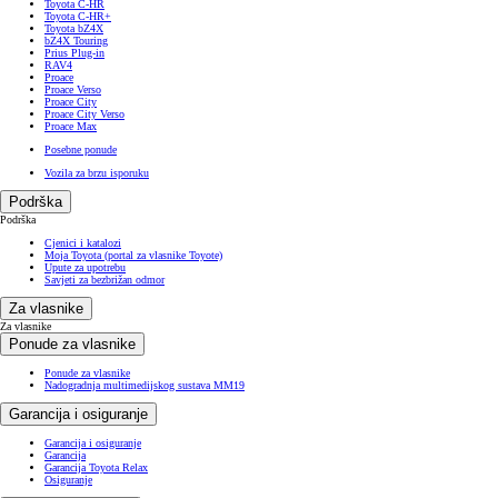
Toyota C-HR
Toyota C-HR+
Toyota bZ4X
bZ4X Touring
Prius Plug-in
RAV4
Proace
Proace Verso
Proace City
Proace City Verso
Proace Max
Posebne ponude
Vozila za brzu isporuku
Podrška
Podrška
Cjenici i katalozi
Moja Toyota (portal za vlasnike Toyote)
Upute za upotrebu
Savjeti za bezbrižan odmor
Za vlasnike
Za vlasnike
Ponude za vlasnike
Ponude za vlasnike
Nadogradnja multimedijskog sustava MM19
Garancija i osiguranje
Garancija i osiguranje
Garancija
Garancija Toyota Relax
Osiguranje