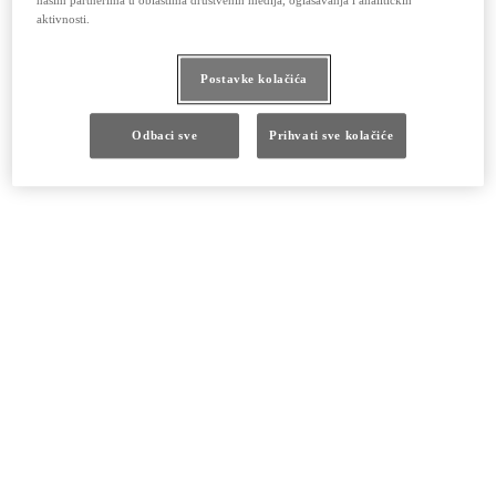
našim partnerima u oblastima društvenih medija, oglašavanja i analitičkih
aktivnosti.
Postavke kolačića
Odbaci sve
Prihvati sve kolačiće