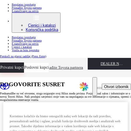
Besplatno isprobajte
Pronađite Toyota partnera
E-naručivanje na servis
Cjenici i katalozi
Korisnička podrška
Besplatno isprobajte
Pronađite Toyota partnera
E-naručivanje na servis
Cjenici i katalozi
Vozila za brzu isporuku
Preskoči na glavni sadržaj
(Press Enter)
DEALER NAME
Privatni kupci
Besplatno isprobajte
Poslovni kupci
Pronađite Toyota partnera
DOGOVORITE SUSRET
Otvori izbornik
Prednarudžbe su već otvorene, stoga osigurajte svoj Hilux među prvima. Posjetite naš salon i informirajte se o
novoj Toyoti Hilux. Naši prodajni savjetnici stoje vam na raspolaganju za sve informacije o cijenama, opremi i
mogućnostima rezervacije vozila.
Koristimo kolačiće da bismo omogućili našoj web lokaciji da radi pravilno,
personalizirali sadržaj i oglase, pružali funkcije društvenih medija i analizirali web
promet. Također dijelimo informacije o vašem korištenju naše web lokacije s