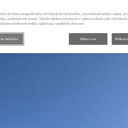
čiće da bismo omogućili našoj web lokaciji da radi pravilno, personalizirali sadržaj i oglase, pru
dija i analizirali web promet. Također dijelimo informacije o vašem korištenju naše web lokacije
blastima društvenih medija, oglašavanja i analitičkih aktivnosti.
vke kolačića
Odbaci sve
Prihvati