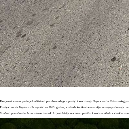
Usmjereni smo na pružanje kvalitetne i pouzdane usluge u prodaji i servisiranju Toyota vozila. Fokus našeg po
Prodaja i servis Toyota vozila započeli su 2013. godine, a od tada kontinuirano razvijamo svoje poslovanje i
Stručan i posvećen tim brine o tome da svaki klijent dobije kvalitetnu podršku i servis u skladu s visokim sta