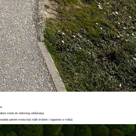
ma.
abira vozila do redovnog održavanja.
zdan partner svima koji traže kvalitet i sigurnost u vožnji.