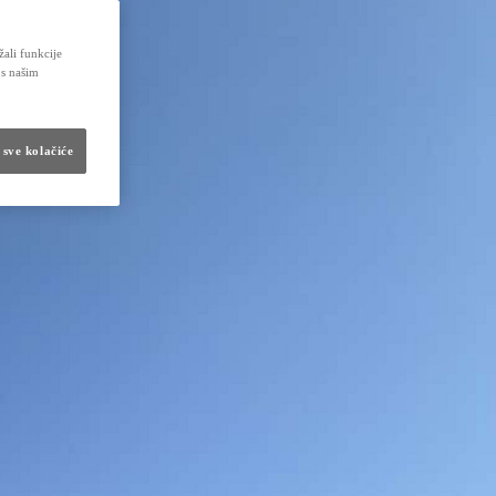
žali funkcije
 s našim
 sve kolačiće