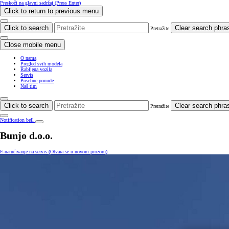
Preskoči na glavni sadržaj
(Press Enter)
Click to return to previous menu
Click to search
Clear search phra
Pretražite
Close mobile menu
O nama
Pregled svih modela
Rabljena vozila
Servis
Posebne ponude
Naš tim
Click to search
Clear search phra
Pretražite
Notification bell
Bunjo d.o.o.
E-naručivanje na servis
(Otvara se u novom prozoru)