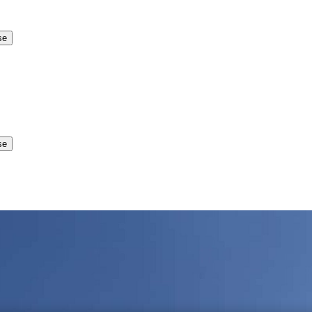
se
se