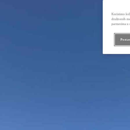
Koristimo kola
društvenih me
partnerima u o
Posta