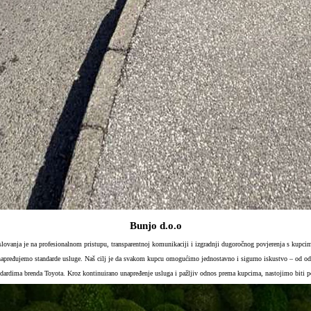
Bunjo d.o.o
slovanja je na profesionalnom pristupu, transparentnoj komunikaciji i izgradnji dugoročnog povjerenja s kupci
 unapređujemo standarde usluge. Naš cilj je da svakom kupcu omogućimo jednostavno i sigurno iskustvo – od od
ndardima brenda Toyota. Kroz kontinuirano unapređenje usluga i pažljiv odnos prema kupcima, nastojimo biti pou