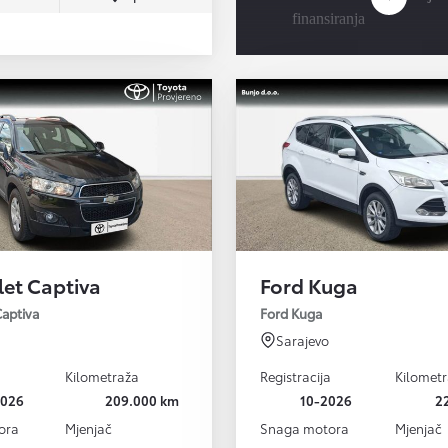
finansiranja
let Captiva
Ford Kuga
Captiva
Ford Kuga
Sarajevo
a
Kilometraža
Registracija
Kilomet
2026
209.000 km
10-2026
2
ora
Mjenjač
Snaga motora
Mjenjač