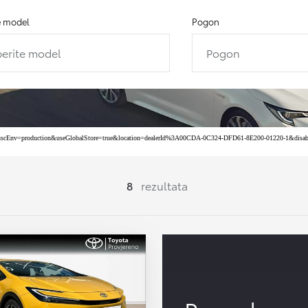
e model
Pogon
erite model
Pogon
ta&uscEnv=production&useGlobalStore=true&location=dealerId%3A00CDA-0C324-DFD61-8E200-01220-1&disabledF
8
rezultata