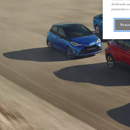
društvenih me
partnerima u o
Posta