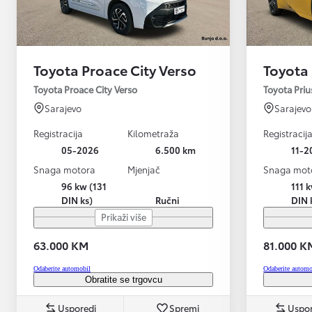
Toyota Proace City Verso
Toyota 
Toyota Proace City Verso
Toyota Pri
Sarajevo
Sarajevo
Registracija
Kilometraža
Registracij
05-2026
6.500 km
11-2
Snaga motora
Mjenjač
Snaga mot
96 kw (131
111 
DIN ks)
Ručni
DIN 
Prikaži više
63.000 KM
81.000 K
Odaberite automobil
Odaberite automo
Obratite se trgovcu
Usporedi
Spremi
Uspor