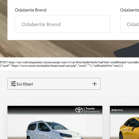
Odaberite Brend
Odaberit
Odaberite Brend
Odab
POST https://usc-webcomponents.toyota-europe.com/v1/car-filter-header/ba/hr?carFilter=used&brand=toyo
{"used":"https://www.toyota.ba/retailers/bunjo/used-cars/pdp","stock":""},"onRetailerSite":true}}}
Svi filteri