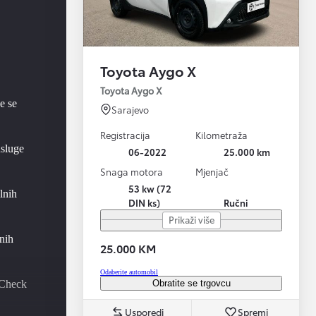
Toyota Aygo X
Toyota Aygo X
e se
Sarajevo
Registracija
Kilometraža
usluge
06-2022
25.000 km
Snaga motora
Mjenjač
53 kw (72
lnih
DIN ks)
Ručni
Prikaži više
nih
25.000 KM
Odaberite automobil
Obratite se trgovcu
 Check
Usporedi
Spremi