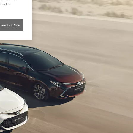
 s našim
 sve kolačiće