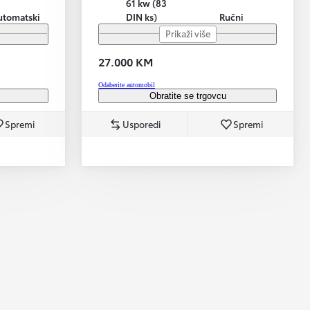
61 kw (83
utomatski
DIN ks)
Ručni
Prikaži više
27.000 KM
Odaberite automobil
Obratite se trgovcu
Spremi
Usporedi
Spremi