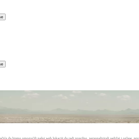
se
se
čiće da bismo omogućili našoj web lokaciji da radi pravilno, personalizirali sadržaj i oglase, pru