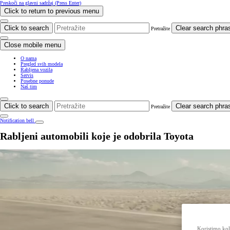
Preskoči na glavni sadržaj
(Press Enter)
Click to return to previous menu
Click to search
Clear search phra
Pretražite
Close mobile menu
O nama
Pregled svih modela
Rabljena vozila
Servis
Posebne ponude
Naš tim
Click to search
Clear search phra
Pretražite
Notification bell
Rabljeni automobili koje je odobrila Toyota
Koristimo kola