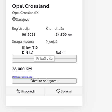
Opel Crossland
Opel Crossland X
Sarajevo
Registracija
Kilometraža
06-2025
34.500 km
Snaga motora
Mjenjač
81 kw (110
DIN ks)
Ručni
Prikaži više
28.000 KM
Odaberite automobil
Obratite se trgovcu
Usporedi
Spremi