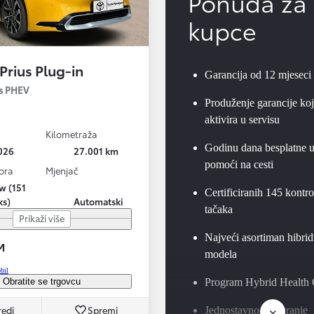
Ponuda za
kupce
Prius Plug-in
Garancija od 12 mjeseci
us PHEV
Produženje garancije koj
aktivira u servisu
a
Kilometraža
Godinu dana besplatne 
026
27.001 km
pomoći na cesti
ora
Mjenjač
kw (151
Certificiranih 145 kontro
ks)
Automatski
tačaka
Prikaži više
Najveći asortiman hibrid
M
modela
bil
Obratite se trgovcu
Program Hybrid Health
edi
Spremi
Jednostavno osiguranje