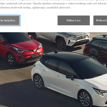
dija i analizirali web promet. Također dijelimo informacije o vašem korištenju naše web lokacije
blastima društvenih medija, oglašavanja i analitičkih aktivnosti.
vke kolačića
Odbaci sve
Prihvati