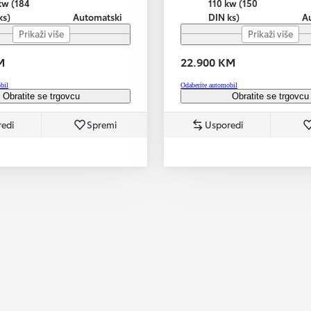
kw (184
110 kw (150
ks)
Automatski
DIN ks)
A
Prikaži više
Prikaži više
M
22.900 KM
bil
Odaberite automobil
Obratite se trgovcu
Obratite se trgovcu
edi
Spremi
Usporedi