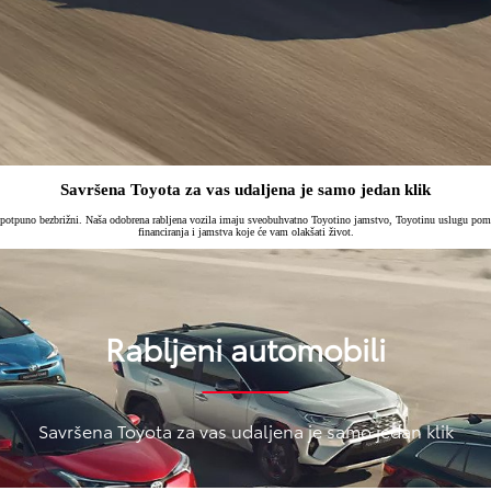
Savršena Toyota za vas udaljena je samo jedan klik
i potpuno bezbrižni. Naša odobrena rabljena vozila imaju sveobuhvatno Toyotino jamstvo, Toyotinu uslugu pom
financiranja i jamstva koje će vam olakšati život.
Rabljeni automobili
Savršena Toyota za vas udaljena je samo jedan klik