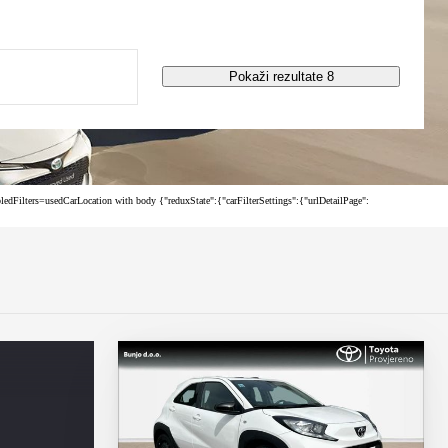
Pokaži rezultate 8
ilters=usedCarLocation with body {"reduxState":{"carFilterSettings":{"urlDetailPage":