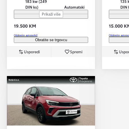
183 kw (249
135 
DIN ks)
Automatski
DIN 
Prikaži više
19.500 KM
15.000 K
Odaberite automobil
Odaberite automo
Obratite se trgovcu
Usporedi
Spremi
Uspor