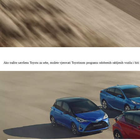
Ako tražite savršenu Toyotu za sebe, možete vjerovati Toyotinom programu odobrenih rabljenih vozila i bit