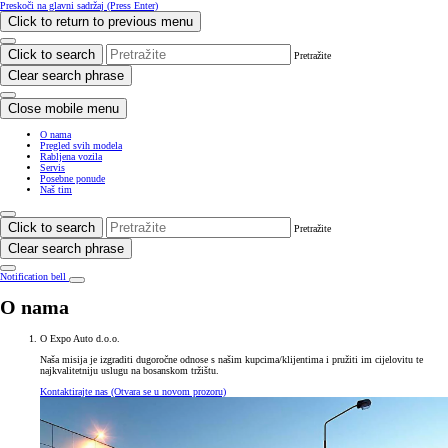
Preskoči na glavni sadržaj
(Press Enter)
Click to return to previous menu
Click to search
Pretražite
Clear search phrase
Close mobile menu
O nama
Pregled svih modela
Rabljena vozila
Servis
Posebne ponude
Naš tim
Click to search
Pretražite
Clear search phrase
Notification bell
O nama
O Expo Auto d.o.o.
Naša misija je izgraditi dugoročne odnose s našim kupcima/klijentima i pružiti im cijelovitu te
najkvalitetniju uslugu na bosanskom tržištu.
Kontaktirajte nas
(Otvara se u novom prozoru)