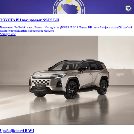
TOYOTA BH novi sponzor NS/FS BiH
Nogometni/Fudbalski savez Bosne i Hercegovine (NS/FS BiH) i Toyota BH su u Sarajevu ozvaničili početak
saradnje potpisivanjem sponzorskog ugovora
Saznajte više
Upečatljivi novi RAV4