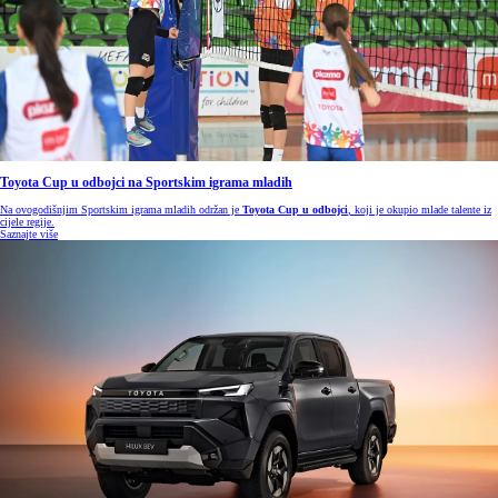
Toyota Cup u odbojci na Sportskim igrama mladih
Na ovogodišnjim Sportskim igrama mladih održan je
Toyota Cup u odbojci
, koji je okupio mlade talente iz
cijele regije.
Saznajte više