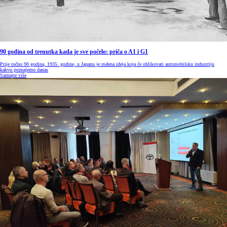
90 godina od trenutka kada je sve počelo: priča o A1 i G1
Prije točno 90 godina, 1935. godine, u Japanu je rođena ideja koja će oblikovati automobilsku industriju
kakvu poznajemo danas
Saznajte više