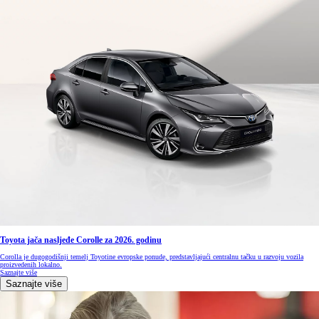
Toyota jača nasljeđe Corolle za 2026. godinu
Corolla je dugogodišnji temelj Toyotine evropske ponude, predstavljajući centralnu tačku u razvoju vozila
proizvedenih lokalno.
Saznajte više
Saznajte više