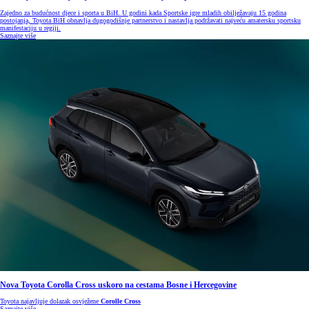
Zajedno za budućnost djece i sporta u BiH. U godini kada Sportske igre mladih obilježavaju 15 godina
postojanja, Toyota BiH obnavlja dugogodišnje partnerstvo i nastavlja podržavati najveću amatersku sportsku
manifestaciju u regiji.
Saznajte više
Nova Toyota Corolla Cross uskoro na cestama Bosne i Hercegovine
Toyota najavljuje dolazak osvježene
Corolle Cross
Saznajte više