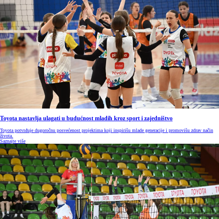
Toyota nastavlja ulagati u budućnost mladih kroz sport i zajedništvo
Toyota potvrđuje dugoročnu posvećenost projektima koji inspirišu mlade generacije i promovišu zdrav način
života.
Saznajte više