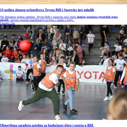
14 godina zlatnog prijateljstva Toyota BiH i Sportske igre mladih
Već četrnaestu godinu zaredom, Toyota BiH s ponosom nosi titulu
zlatnog sponzora Sportskih igara
mladih
, najveće sportske manifestacije za djecu i mlade u regiji.
Saznajte više
Obnovljena saradnja zajedno za budućnost djece i sporta u BiH.