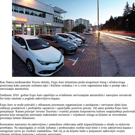
Kao članica međunarodne Toyota obitelji, Expo Auto klijentima pruža mogućnost brzog i učinkovitoga
poslovanja kako pravnim osobama tako i fizičkim osobama i to u svim segmentima kako u prodaji tako i
servisiranju automobila.
Sredinom 2016. godine Expo Auto započinje sa ovlaštenim servisiranjem automobila i nastojimo ostvarivati
što bolje rezultate u pogledu zadovoljstva kupaca.
Expo Auto se može pohvaliti s efikasnom procesnom organizacijom u prodajnom i servisnom djelu koju
odlikuju produktivni i profitabilni operativni i upravljački poslovni procesi. Od samo početka Expo Auto
primjenjuje ‘Kaizen principe’ izvorno Toyotinu i svjetski priznatu korporativnu kulturu unaprijeđenja poslovnih
procesa koja omogućuje postizanje maksimalne izvrsnosti i vrijednosti usluga za klijente uz istovremeno
povećanje interne efikasnosti.
Konstantno nastojimo da zadovoljimo i premašimo očekivanja naših kupaca/klijenata u skladu sa njihovim
potrebama. Na raspolaganju je uvijek ljubazno i profesionalno osoblje koje brine o svim zahtijevima kupaca i
omogućuje servis po visokim standardima. Naš cilj je da klijenti budu u potpunosti zadovoljni svojim
izborom prilikom kupovine i uslugom servisiranja.