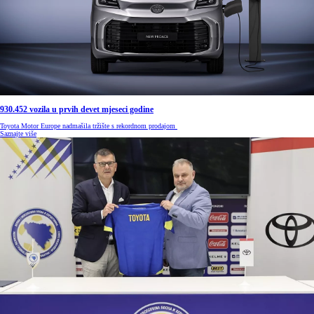
930.452 vozila u prvih devet mjeseci godine
Toyota Motor Europe nadmašila tržište s rekordnom prodajom
Saznajte više