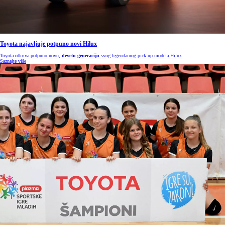
Toyota najavljuje potpuno novi Hilux
Toyota otkriva potpuno novu,
devetu generaciju
svog legendarnog pick-up modela Hilux.
Saznajte više