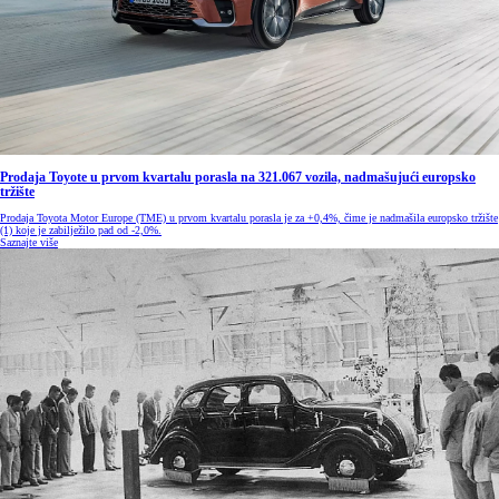
Prodaja Toyote u prvom kvartalu porasla na 321.067 vozila, nadmašujući europsko
tržište
Prodaja Toyota Motor Europe (TME) u prvom kvartalu porasla je za +0,4%, čime je nadmašila europsko tržište
(1) koje je zabilježilo pad od -2,0%.
Saznajte više