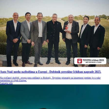
Auto Nuić među najboljima u Europi - Dobitnik prestižne Ichiban nagrade 2025.
Na svečanoj dodjeli, ovoga puta održanoj u Bolonji, Toyotino priznanje za izuzetnost predato je u ruke
partnerima iz cijele Europe.
Saznajte više