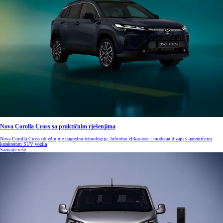
Nova Corolla Cross sa praktičnim rješenjima
Nova Corolla Cross objedinjuje naprednu tehnologiju, hibridnu efikasnost i moderan dizajn s autentičnim
karakterom SUV vozila
Saznajte više