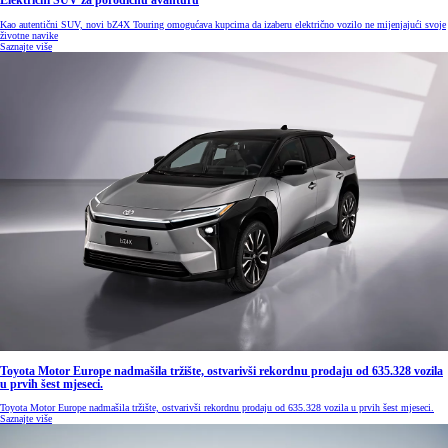
Električni SUV za porodičnu avanturu
Kao autentični SUV, novi bZ4X Touring omogućava kupcima da izaberu električno vozilo ne mijenjajući svoje
životne navike
Saznajte više
Toyota Motor Europe nadmašila tržište, ostvarivši rekordnu prodaju od 635.328 vozila
u prvih šest mjeseci.
Toyota Motor Europe nadmašila tržište, ostvarivši rekordnu prodaju od 635.328 vozila u prvih šest mjeseci.
Saznajte više