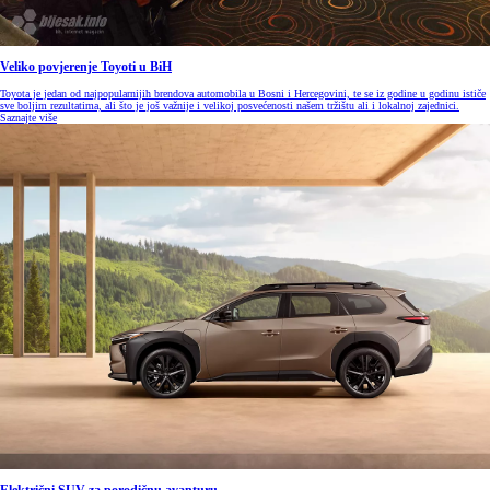
Veliko povjerenje Toyoti u BiH
Toyota je jedan od najpopularnijih brendova automobila u Bosni i Hercegovini, te se iz godine u godinu ističe
sve boljim rezultatima, ali što je još važnije i velikoj posvećenosti našem tržištu ali i lokalnoj zajednici.
Saznajte više