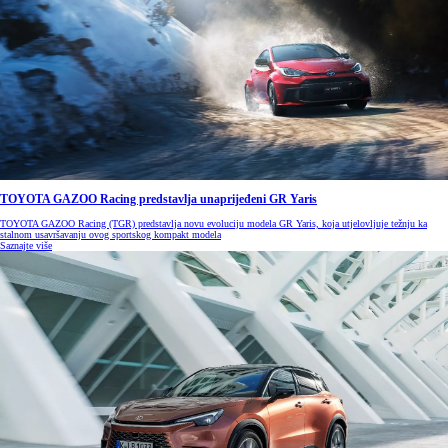
TOYOTA GAZOO Racing predstavlja unaprijeđeni GR Yaris
TOYOTA GAZOO Racing (TGR) predstavlja novu evoluciju modela GR Yaris, koja utjelovljuje težnju ka
stalnom usavršavanju ovog sportskog kompakt modela
Saznajte više