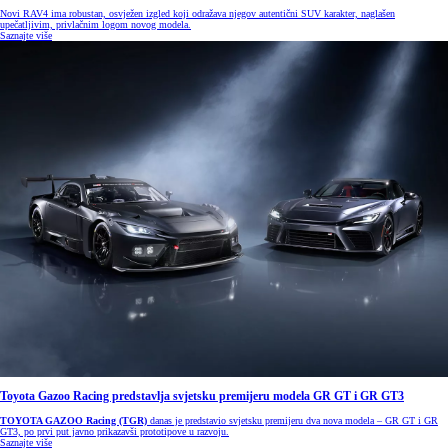
Novi RAV4 ima robustan, osvježen izgled koji odražava njegov autentični SUV karakter, naglašen
upečatljivim, privlačnim logom novog modela.
Saznajte više
Toyota Gazoo Racing predstavlja svjetsku premijeru modela GR GT i GR GT3
TOYOTA GAZOO Racing (TGR)
danas je predstavio svjetsku premijeru dva nova modela – GR GT i GR
GT3, po prvi put javno prikazavši prototipove u razvoju.
Saznajte više