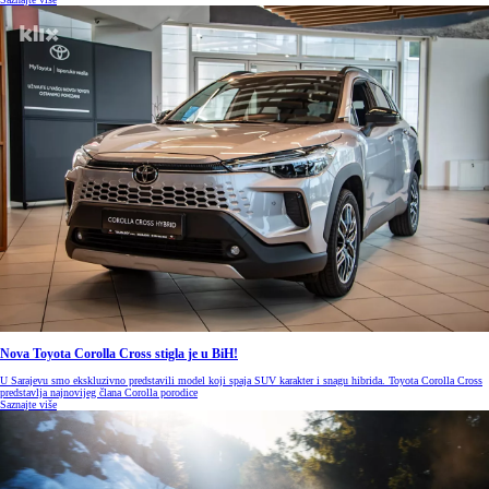
Nova Toyota Corolla Cross stigla je u BiH!
U Sarajevu smo ekskluzivno predstavili model koji spaja SUV karakter i snagu hibrida. Toyota Corolla Cross
predstavlja najnovijeg člana Corolla porodice
Saznajte više