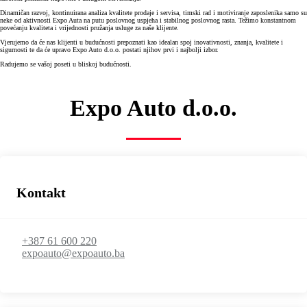
Dinamičan razvoj, kontinuirana analiza kvalitete prodaje i servisa, timski rad i motiviranje zaposlenika samo su
neke od aktivnosti Expo Auta na putu poslovnog uspjeha i stabilnog poslovnog rasta. Težimo konstantnom
povećanju kvaliteta i vrijednosti pružanja usluge za naše klijente.
Vjerujemo da će nas klijenti u budućnosti prepoznati kao idealan spoj inovativnosti, znanja, kvalitete i
sigurnosti te da će upravo Expo Auto d.o.o. postati njihov prvi i najbolji izbor.
Radujemo se vašoj poseti u bliskoj budućnosti.
Expo Auto d.o.o.
Kontakt
+387 61 600 220
expoauto@expoauto.ba