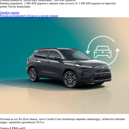
Posebna ponuda uz Toyota Easy finansiranje*: 699 KM mjesečno
Dodatna pogodnost: 1.000 KM popusta u zamjeni staro za novo ili 1.000 KM popusta uz kupovinu
putem Toyota finansiranja
Zatražite ponudu
Ponuda za finansiranje
Otvara se u novom prozoru
Stvorena za sve što život donosi, nova Corolla Cross kombinuje naprednu tehnologiju, učinkovitu hibridnu
snagu i autentične sposobnosti SUV-a.
Oprema
LUNA
sadrži: