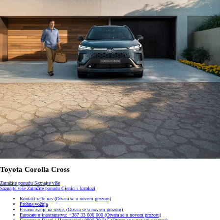
Toyota Corolla Cross
Zatražite ponudu
Saznajte više
Saznajte više
Zatražite ponudu
Cjenici i katalozi
Kontaktirajte nas
(Otvara se u novom prozoru)
Probna vožnja
E-naručivanje na servis
(Otvara se u novom prozoru)
Eurocare u inostranstvu: +387 33 606 000
(Otvara se u novom prozoru)