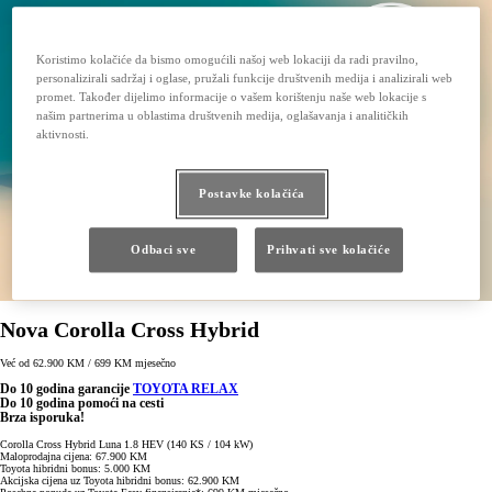
Koristimo kolačiće da bismo omogućili našoj web lokaciji da radi pravilno,
personalizirali sadržaj i oglase, pružali funkcije društvenih medija i analizirali web
promet. Također dijelimo informacije o vašem korištenju naše web lokacije s
našim partnerima u oblastima društvenih medija, oglašavanja i analitičkih
aktivnosti.
Postavke kolačića
Odbaci sve
Prihvati sve kolačiće
Nova Corolla Cross Hybrid
Već od 62.900 KM / 699 KM mjesečno
Do 10 godina garancije
TOYOTA RELAX
Do 10 godina pomoći na cesti
Brza isporuka!
Corolla Cross Hybrid Luna 1.8 HEV (140 KS / 104 kW)
Maloprodajna cijena: 67.900 KM
Toyota hibridni bonus: 5.000 KM
Akcijska cijena uz Toyota hibridni bonus: 62.900 KM