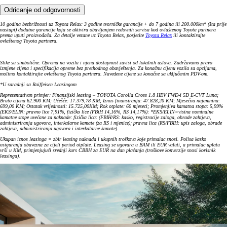
Odricanje od odgovornosti
10 godina bezbrižnosti uz Toyota Relax: 3 godine tvorničke garancije + do 7 godina ili 200.000km* (šta prije
nastupi) dodatne garancije koja se aktivira obavljanjem redovnih servisa kod ovlaštenog Toyota partnera
prema uputi proizvođača. Za detalje vezane uz Toyota Relax, posjetite
Toyota Relax
ili kontaktirajte
ovlaštenog Toyota partnera.
Slike su simbolične. Oprema na vozilu i njena dostupnost zavisi od lokalnih uslova. Zadržavamo pravo
izmjene cijena i specifikacija opreme bez prethodnog obavještenja. Za konačnu cijenu vozila sa opcijama,
molimo kontaktirajte ovlaštenog Toyota partnera. Navedene cijene su konačne sa uključenim PDV-om.
*U saradnji sa Raiffeisen Leasingom
Reprezentativan primjer: Finansijski leasing – TOYOTA Corolla Cross 1.8 HEV FWD-i 5D E-CVT Luna;
Bruto cijena 62.900 KM; Učešće: 17.379,78 KM; Iznos finansiranja: 47.828,20 KM; Mjesečna najamnina:
699,00 KM; Ostatak vrijednosti: 15.725,00KM; Rok otplate: 60 mjeseci; Promjenjiva kamatna stopa: 5,99%
(EKS/ELIN: pravno lice 7,91%, fizičko lice (FBiH 14,16%, RS 14,17%): *EKS/ELIN=visina nominalne
kamatne stope uvećane za naknade: fizička lica: (FBIH/RS: kasko, registracije zaloga, obrade zahtjeva,
administriranja ugovora, interkalarne kamate (za RS i mjenice); pravna lica (RS/FBIH: upis zaloga, obrade
zahtjeva, administriranja ugovora i interkalarne kamate).
Ukupan iznos leasinga = zbir leasing naknada i ukupnih troškova koje primalac snosi. Polisa kasko
osiguranja obavezna za cijeli period otplate. Leasing se ugovara u BAM ili EUR valuti, a primalac uplatu
vrši u KM, primjenjujući srednji kurs CBBH za EUR na dan plaćanja (troškove konverzije snosi korisnik
leasinga).