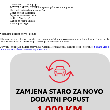
Automatski e-CVT mjenjač
TOYOTA SAFETY SENSE® (napredni paket aktivne sigurnosti)
Dvozonski automatski klima uređaj
Grijanje prednjih sjedišta
Digitalna instrument tabla
CLOUD Navigacija*
Kamera za vožnju unazad
Aluminijske felge 17“
* besplatno korištenje prve 4 godine
Hibridna vozila su idealan i pametan izbor; pružaju ugodnu i odzivnu vožnju uz nisku potrošnju goriva i niske
troškove održavanja te se ne moraju nadopunjavati na vanjsku utičnicu.
U svijetu je preko 28 miliona zadovoljnih vlasnika Toyota hibrida. Saznajte što ih je osvojilo:
Saznajte više o
hibridnom električnom automobilu | Toyota Bosna