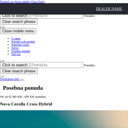
Preskoči na glavni sadržaj
(Press Enter)
Click to return to previous menu
DEALER NAME
Click to search
Pretražite
Clear search phrase
Close mobile menu
O nama
Pregled svih modela
Rabljena vozila
Servis
Posebne ponude
Naš tim
Click to search
Pretražite
Clear search phrase
Notification bell
Posebna ponuda
Već od 62.900 KM / 699 KM mjesečno
Nova Corolla Cross Hybrid