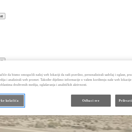
se
se
čiće da bismo omogućili našoj web lokaciji da radi pravilno, personalizirali sadržaj i oglase, pru
dija i analizirali web promet. Također dijelimo informacije o vašem korištenju naše web lokacije
blastima društvenih medija, oglašavanja i analitičkih aktivnosti.
vke kolačića
Odbaci sve
Prihvati