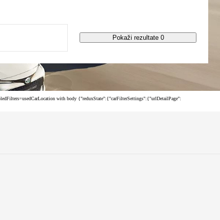
Pokaži rezultate 0
ilters=usedCarLocation with body {"reduxState":{"carFilterSettings":{"urlDetailPage":