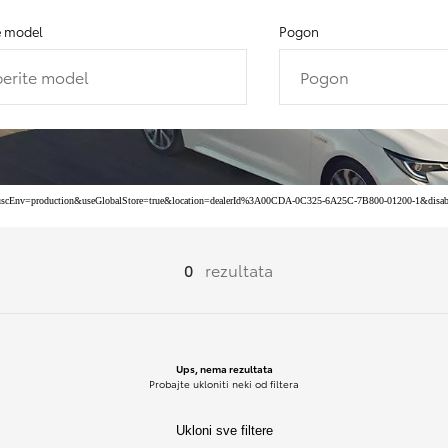
e model
Pogon
erite model
Pogon
ta&uscEnv=production&useGlobalStore=true&location=dealerId%3A00CDA-0C325-6A25C-7B800-01200-1&disabledF
0
rezultata
Ups, nema rezultata
Probajte ukloniti neki od filtera
Ukloni sve filtere