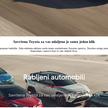
Savršena Toyota za vas udaljena je samo jedan klik
i potpuno bezbrižni. Naša odobrena rabljena vozila imaju sveobuhvatno Toyotino jamstvo, Toyotinu uslugu pom
financiranja i jamstva koje će vam olakšati život.
Rabljeni automobili
Savršena Toyota za vas udaljena je samo jedan klik