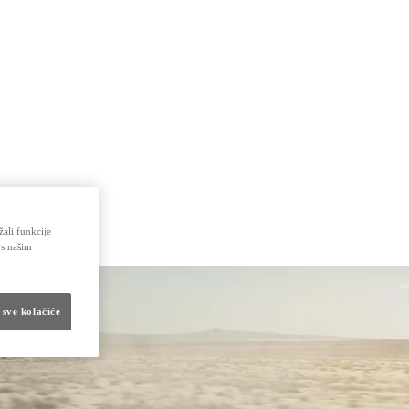
žali funkcije
 s našim
 sve kolačiće