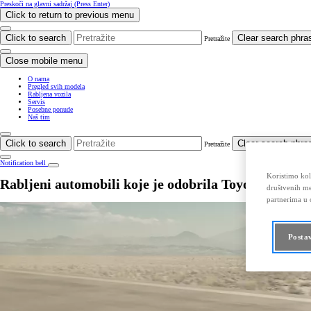
Preskoči na glavni sadržaj
(Press Enter)
Click to return to previous menu
Click to search
Clear search phra
Pretražite
Close mobile menu
O nama
Pregled svih modela
Rabljena vozila
Servis
Posebne ponude
Naš tim
Click to search
Clear search phra
Pretražite
Notification bell
Koristimo kola
Rabljeni automobili koje je odobrila Toyota
društvenih me
partnerima u o
Posta