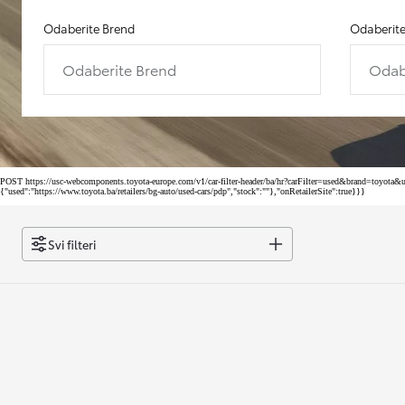
Odaberite Brend
Odaberit
Odaberite Brend
Odab
POST https://usc-webcomponents.toyota-europe.com/v1/car-filter-header/ba/hr?carFilter=used&brand=toyo
{"used":"https://www.toyota.ba/retailers/bg-auto/used-cars/pdp","stock":""},"onRetailerSite":true}}}
Svi filteri