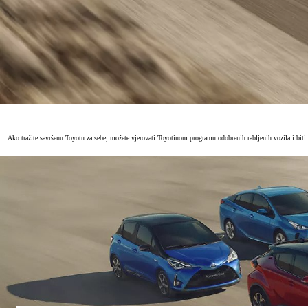
Ako tražite savršenu Toyotu za sebe, možete vjerovati Toyotinom programu odobrenih rabljenih vozila i bit